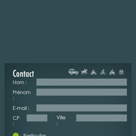
Contact
Nom :
Prénom
:
E-mail :
Ville
CP
:
:
Particulier