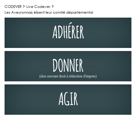
CODEVER
Live Codever
Les Aveyronnais élisent leur comité départemental
ADHÉRER
DONNER
(don ouvrant droit à réduction d'impots)
AGIR
ACTUALITÉS