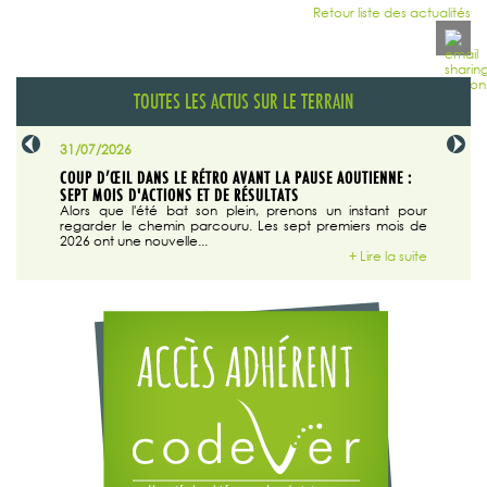
Retour liste des actualités
TOUTES LES ACTUS SUR LE TERRAIN
31/07/2026
29/07/20
SABLE
COUP D’ŒIL DANS LE RÉTRO AVANT LA PAUSE AOUTIENNE :
LA TRIBU
SEPT MOIS D'ACTIONS ET DE RÉSULTATS
Dans "En
tribune d
 du grand
Alors que l'été bat son plein, prenons un instant pour
regarder le chemin parcouru. Les sept premiers mois de
ire la suite
2026 ont une nouvelle...
+ Lire la suite