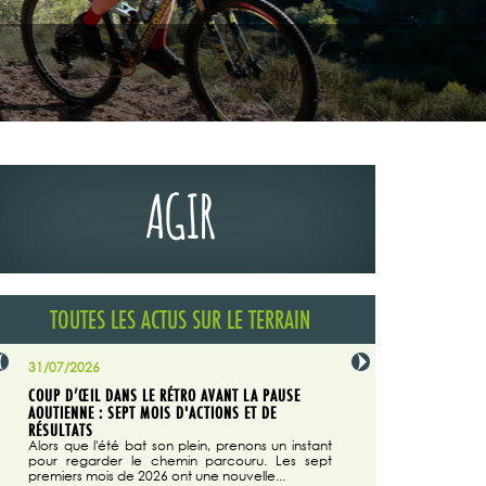
AGIR
TOUTES LES ACTUS SUR LE TERRAIN
31/07/2026
29/07/2026
COUP D’ŒIL DANS LE RÉTRO AVANT LA PAUSE
LA TRIBUNE DU CODEVER
NÉE
AOUTIENNE : SEPT MOIS D'ACTIONS ET DE
MAGAZINE N°140
on du
RÉSULTATS
Dans "Enduro M
e...
d'août/septembre 2026, 
Alors que l'été bat son plein, prenons un instant
 suite
succès du Codever.
pour regarder le chemin parcouru. Les sept
premiers mois de 2026 ont une nouvelle...