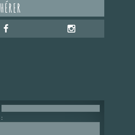
HÉRER
: