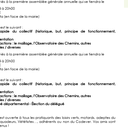
iés à la première assemblée générale annuelle qui se tiendra le
il à 20h00
E
 (en face de la mairie)
est le suivant :
rapide du collectif (historique, but, principe de fonctionnement,
entation
tions : le maillage, l’Observatoire des Chemins, autres
es / diverses
iés à la première assemblée générale annuelle qui se tiendra le
il à 20h00
E
 (en face de la mairie)
est le suivant :
rapide du collectif (historique, but, principe de fonctionnement,
entation
tions : le maillage, l’Observatoire des Chemins, autres
es / diverses
é départemental - Élection du délégué
st ouverte à tous les pratiquants des loisirs verts, motards, adeptes du
, quadeurs, Vététistes…, adhérents ou non du Codever. Vos amis sont
enus !