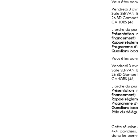
Vous êtes conv
Vendredi 3 avr
Salle SERVANTI
26 BD Gambetta
CAHORS (46)
L’ordre du jour 
Présentation 
financement)
Rappel réglem
Programme d’ac
Questions local
Vous êtes conv
Vendredi 3 avr
Salle SERVANTI
26 BD Gambetta
CAHORS (46)
L’ordre du jour 
Présentation 
financement)
Rappel réglem
Programme d’ac
Questions local
Rôle du délégu
Cette réunion e
4x4, cavaliers
donc les bienv