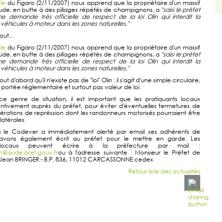
cle
du Figaro (2/11/2007) nous apprend que la propriétaire d'un massif
'Aude, en butte à des pillages répétés de champignons, a
"saisi le préfet
e demande très officielle de respect de la loi Olin qui interdit la
 véhicules à moteur dans les zones naturelles."
ut...
cle
du Figaro (2/11/2007) nous apprend que la propriétaire d'un massif
'Aude, en butte à des pillages répétés de champignons, a
"saisi le préfet
e demande très officielle de respect de la loi Olin qui interdit la
 véhicules à moteur dans les zones naturelles."
t d'abord qu'il n'existe pas de "loi" Olin : il s'agit d'une simple circulaire,
portée réglementaire et surtout pas valeur de loi.
ce genre de situation, il est important que les pratiquants locaux
ntivement auprès du préfet, pour éviter d'éventuelles fermetures de
rations de représsion dont les randonneurs motorisés pourraient être
latérales.
i le Codever a immédiatement alerté par email ses adhérents de
 avons également écrit au préfet pour le mettre en garde. Les
s locaux peuvent écrire à la préfecture par mail :
@aude.pref.gouv.fr
ou à l'adresse suivante : Monsieur le Préfet de
ue Jean BRINGER - B.P. 836, 11012 CARCASSONNE cedex
Retour liste des actualités