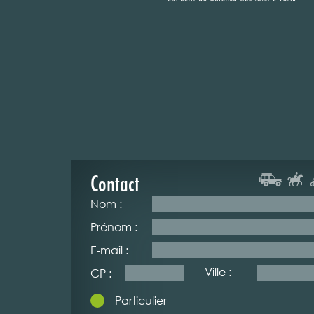
Contact
Nom :
Prénom :
E-mail :
Ville :
CP :
Particulier