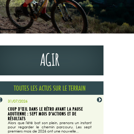
AGIR
TOUTES LES ACTUS SUR LE TERRAIN
31/07/2026
29/07/2026
COUP D’ŒIL DANS LE RÉTRO AVANT LA PAUSE
LA TRIBUNE DU CODEVER
NÉE
AOUTIENNE : SEPT MOIS D'ACTIONS ET DE
MAGAZINE N°140
on du
RÉSULTATS
Dans "Enduro M
e...
d'août/septembre 2026, 
Alors que l'été bat son plein, prenons un instant
 suite
succès du Codever.
pour regarder le chemin parcouru. Les sept
premiers mois de 2026 ont une nouvelle...