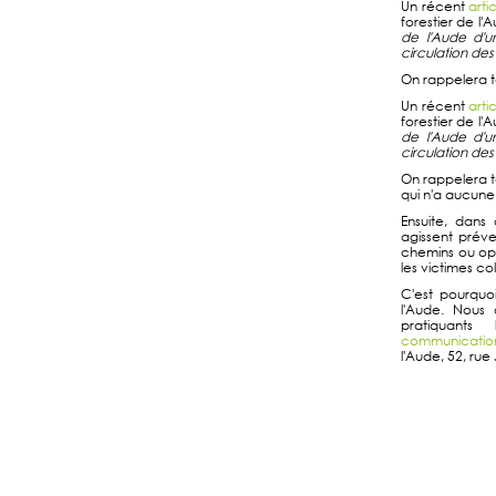
Un récent
arti
forestier de l
de l'Aude d'un
circulation des
On rappelera to
Un récent
arti
forestier de l
de l'Aude d'un
circulation des
On rappelera tou
qui n'a aucune 
Ensuite, dans 
agissent préve
chemins ou opé
les victimes col
C'est pourquo
l'Aude. Nous
pratiquant
communication
l'Aude, 52, r