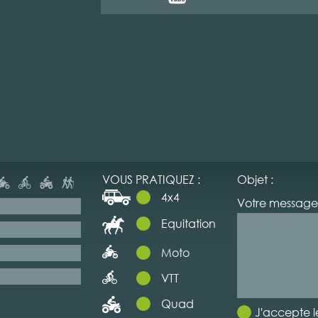
VOUS PRATIQUEZ :
Objet :
4x4
Votre message 
Equitation
Moto
VTT
Quad
J'accepte l