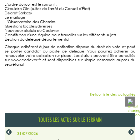
L’ordre du jour est le suivant :
Circulaire Olin (suites de l'arrêt du Conseil d'État)
Décret Sarkozy
Le maillage
L’Observatoire des Chemins
Questions locales/diverses
Nouveaux statuts du Codever
Constitution d'une équipe pour travailler sur les différents sujets
Élection du délégué départemental
Chaque adhérent à jour de cotisation dispose du droit de vote et peut
se porter candidat au poste de délégué. Vous pourrez adhérer ou
renouveler votre cotisation sur place. Les statuts peuvent être consultés
sur www.codever.fr et sont disponibles sur simple demande auprès du
secrétariat.
Retour liste des actualités
TOUTES LES ACTUS SUR LE TERRAIN
31/07/2026
29/07/20