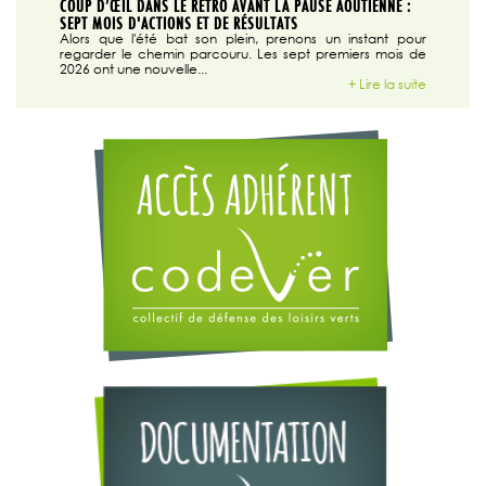
SABLE
COUP D’ŒIL DANS LE RÉTRO AVANT LA PAUSE AOUTIENNE :
LA TRIBU
SEPT MOIS D'ACTIONS ET DE RÉSULTATS
Dans "En
tribune d
 du grand
Alors que l'été bat son plein, prenons un instant pour
regarder le chemin parcouru. Les sept premiers mois de
ire la suite
2026 ont une nouvelle...
+ Lire la suite