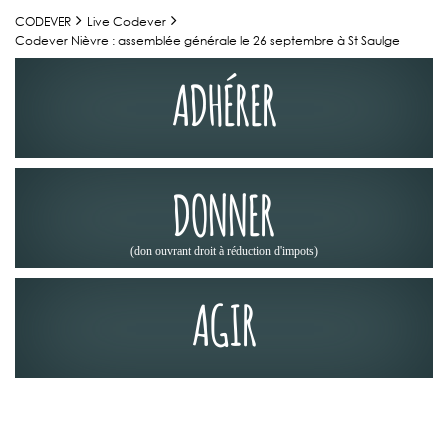
CODEVER
Live Codever
Codever Nièvre : assemblée générale le 26 septembre à St Saulge
ADHÉRER
DONNER
(don ouvrant droit à réduction d'impots)
AGIR
ACTUALITÉS