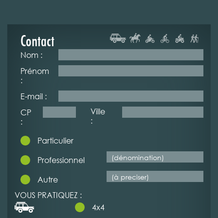
Contact
Nom :
Prénom
:
E-mail :
Ville
CP
:
:
Particulier
Professionnel
Autre
VOUS PRATIQUEZ :
4x4