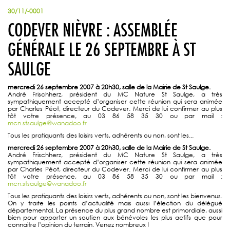
30/11/-0001
CODEVER NIÈVRE : ASSEMBLÉE
GÉNÉRALE LE 26 SEPTEMBRE À ST
SAULGE
mercredi 26 septembre 2007 à 20h30, salle de la Mairie de St Saulge.
André Frischherz, président du MC Nature St Saulge, a très
sympathiquement accepté d’organiser cette réunion qui sera animée
par Charles Péot, directeur du Codever. Merci de lui confirmer au plus
tôt votre présence, au 03 86 58 35 30 ou par mail :
mcn.stsaulge@wanadoo.fr
Tous les pratiquants des loisirs verts, adhérents ou non, sont les...
mercredi 26 septembre 2007 à 20h30, salle de la Mairie de St Saulge.
André Frischherz, président du MC Nature St Saulge, a très
sympathiquement accepté d’organiser cette réunion qui sera animée
par Charles Péot, directeur du Codever. Merci de lui confirmer au plus
tôt votre présence, au 03 86 58 35 30 ou par mail :
mcn.stsaulge@wanadoo.fr
Tous les pratiquants des loisirs verts, adhérents ou non, sont les bienvenus.
On y traite les points d’actualité mais aussi l’élection du délégué
départemental. La présence du plus grand nombre est primordiale, aussi
bien pour apporter un soutien aux bénévoles les plus actifs que pour
connaitre l’opinion du terrain. Venez nombreux !