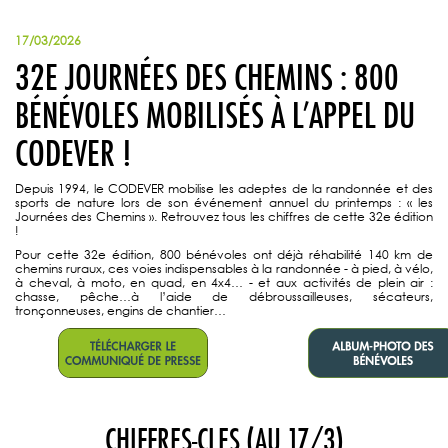
17/03/2026
32E JOURNÉES DES CHEMINS : 800
BÉNÉVOLES MOBILISÉS À L’APPEL DU
CODEVER !
Depuis 1994, le CODEVER mobilise les adeptes de la randonnée et des
sports de nature lors de son événement annuel du printemps : « les
Journées des Chemins ». Retrouvez tous les chiffres de cette 32e édition
!
Pour cette 32e édition, 800 bénévoles ont déjà réhabilité 140 km de
chemins ruraux, ces voies indispensables à la randonnée - à pied, à vélo,
à cheval, à moto, en quad, en 4x4… - et aux activités de plein air :
chasse, pêche…à l’aide de débroussailleuses, sécateurs,
tronçonneuses, engins de chantier…
CHIFFRES-CLES (AU 17/3)