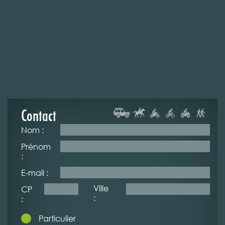
Contact
Nom :
Prénom
:
E-mail :
Ville
CP
:
:
Particulier