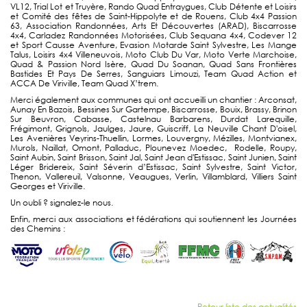
VL12, Trial Lot et Truyère, Rando Quad Entraygues, Club Détente et Loisirs
et Comité des fêtes de Saint-Hippolyte et de Rouens, Club 4x4 Passion
63, Association Randonnées, Arts Et Découvertes (ARAD), Biscarrosse
4x4, Carladez Randonnées Motorisées, Club Sequana 4x4, Codever 12
et Sport Causse Aventure, Evasion Motarde Saint Sylvestre, Les Mange
Talus, Loisirs 4x4 Villeneuvois, Moto Club Du Var, Moto Verte Marchoise,
Quad & Passion Nord Isère, Quad Du Soanan, Quad Sans Frontières
Bastides Et Pays De Serres, Sanguiars Limouzi, Team Quad Action et
ACCA De Viriville, Team Quad X’trem.
Merci également aux communes qui ont accueilli un chantier : Arconsat,
Aunay En Bazois, Bessines Sur Gartempe, Biscarrosse, Bouix, Brassy, Brinon
Sur Beuvron, Cabasse, Castelnau Barbarens, Durdat Larequille,
Frégimont, Grignols, Jaulges, Jaure, Guiscriff, La Neuville Chant D'oisel,
Les Avenières Veyrins-Thuellin, Lormes, Louvergny, Mézilles, Montvianex,
Murols, Naillat, Omont, Palladuc, Plounevez Moedec, Rodelle, Roupy,
Saint Aubin, Saint Brisson, Saint Jal, Saint Jean d'Estissac, Saint Junien, Saint
Léger Bridereix, Saint Séverin d’Estissac, Saint Sylvestre, Saint Victor,
Thenon, Vallereuil, Valsonne, Veaugues, Verlin, Villamblard, Villiers Saint
Georges et Viriville.
Un oubli ? signalez-le nous.
Enfin, merci aux associations et fédérations qui soutiennent les Journées
des Chemins :
Retour liste des actualités