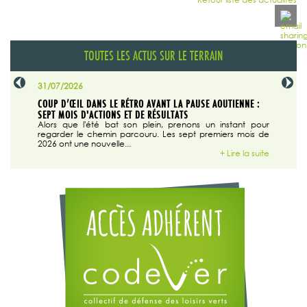
TOUTES LES ACTUS SUR LE TERRAIN
31/07/2026
29/07/20
SABLE
COUP D’ŒIL DANS LE RÉTRO AVANT LA PAUSE AOUTIENNE :
LA TRIBU
SEPT MOIS D'ACTIONS ET DE RÉSULTATS
Dans "En
tribune d
 du grand
Alors que l'été bat son plein, prenons un instant pour
regarder le chemin parcouru. Les sept premiers mois de
ire la suite
2026 ont une nouvelle...
+ Lire la suite