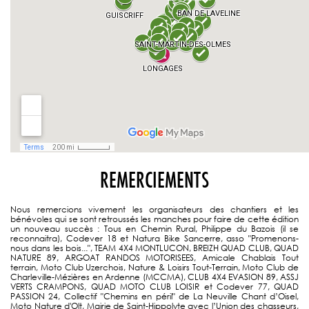
REMERCIEMENTS
Nous remercions vivement les organisateurs des chantiers et les
bénévoles qui se sont retroussés les manches pour faire de cette édition
un nouveau succès : Tous en Chemin Rural, Philippe du Bazois (il se
reconnaitra), Codever 18 et Natura Bike Sancerre, asso "Promenons-
nous dans les bois...", TEAM 4X4 MONTLUCON, BREIZH QUAD CLUB, QUAD
NATURE 89, ARGOAT RANDOS MOTORISEES, Amicale Chablais Tout
terrain, Moto Club Uzerchois, Nature & Loisirs Tout-Terrain, Moto Club de
Charleville-Mézières en Ardenne (MCCMA), CLUB 4X4 EVASION 89, ASSJ
VERTS CRAMPONS, QUAD MOTO CLUB LOISIR et Codever 77, QUAD
PASSION 24, Collectif "Chemins en péril" de La Neuville Chant d’Oisel,
Moto Nature d'Olt, Mairie de Saint-Hippolyte avec l’Union des chasseurs,