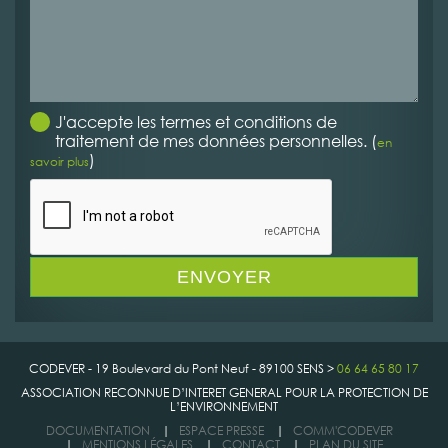
J'accepte les termes et conditions de
traitement de mes données personnelles. (
en
)
savoir plus
CODEVER - 19 Boulevard du Pont Neuf - 89100 SENS >
06 64 65 80 17
ASSOCIATION RECONNUE D’INTERET GENERAL POUR LA PROTECTION DE
L’ENVIRONNEMENT
DOCUMENTATION
|
ESPACE PRESSE
|
COMM'CODEVER
|
MENTIONS LÉGALES
|
CONTACT
|
PLAN DU SITE