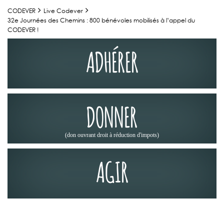
CODEVER
Live Codever
32e Journées des Chemins : 800 bénévoles mobilisés à l’appel du
CODEVER !
ADHÉRER
DONNER
(don ouvrant droit à réduction d'impots)
AGIR
JOURNÉES DES CHEMINS