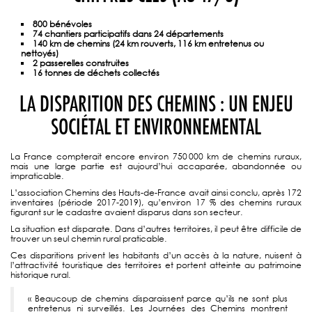
800 bénévoles
74 chantiers participatifs dans 24 départements
140 km de chemins (24 km rouverts, 116 km entretenus ou
nettoyés)
2 passerelles construites
16 tonnes de déchets collectés
LA DISPARITION DES CHEMINS : UN ENJEU
SOCIÉTAL ET ENVIRONNEMENTAL
La France compterait encore environ 750 000 km de chemins ruraux,
mais une large partie est aujourd’hui accaparée, abandonnée ou
impraticable.
L’association Chemins des Hauts-de-France avait ainsi conclu, après 172
inventaires (période 2017-2019), qu’environ 17 % des chemins ruraux
figurant sur le cadastre avaient disparus dans son secteur.
La situation est disparate. Dans d’autres territoires, il peut être difficile de
trouver un seul chemin rural praticable.
Ces disparitions privent les habitants d’un accès à la nature, nuisent à
l’attractivité touristique des territoires et portent atteinte au patrimoine
historique rural.
« Beaucoup de chemins disparaissent parce qu’ils ne sont plus
entretenus ni surveillés. Les Journées des Chemins montrent