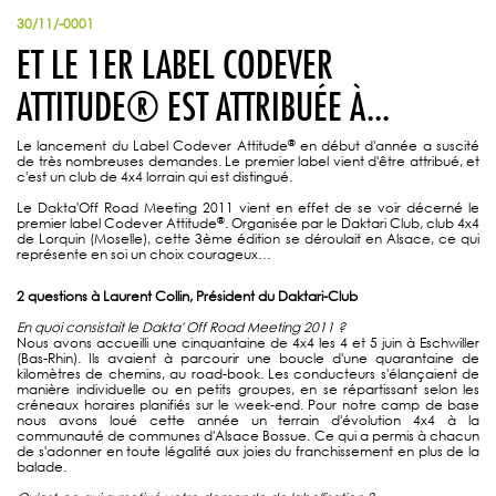
30/11/-0001
ET LE 1ER LABEL CODEVER
ATTITUDE® EST ATTRIBUÉE À...
®
Le lancement du Label Codever Attitude
en début d'année a suscité
de très nombreuses demandes. Le premier label vient d'être attribué, et
c'est un club de 4x4 lorrain qui est distingué.
Le Dakta'Off Road Meeting 2011 vient en effet de se voir décerné le
®
premier label Codever Attitude
. Organisée par le Daktari Club, club 4x4
de Lorquin (Moselle), cette 3ème édition se déroulait en Alsace, ce qui
représente en soi un choix courageux…
2 questions à Laurent Collin, Président du Daktari-Club
En quoi consistait le Dakta' Off Road Meeting 2011 ?
Nous avons accueilli une cinquantaine de 4x4 les 4 et 5 juin à Eschwiller
(Bas-Rhin). Ils avaient à parcourir une boucle d'une quarantaine de
kilomètres de chemins, au road-book. Les conducteurs s'élançaient de
manière individuelle ou en petits groupes, en se répartissant selon les
créneaux horaires planifiés sur le week-end. Pour notre camp de base
nous avons loué cette année un terrain d'évolution 4x4 à la
communauté de communes d'Alsace Bossue. Ce qui a permis à chacun
de s'adonner en toute légalité aux joies du franchissement en plus de la
balade.