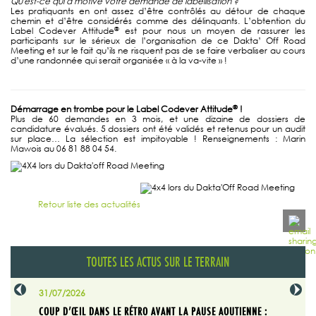
Qu'est-ce qui a motivé votre demande de labellisation ?
Les pratiquants en ont assez d’être contrôlés au détour de chaque
chemin et d’être considérés comme des délinquants. L’obtention du
®
Label Codever Attitude
est pour nous un moyen de rassurer les
participants sur le sérieux de l’organisation de ce Dakta’ Off Road
Meeting et sur le fait qu’ils ne risquent pas de se faire verbaliser au cours
d’une randonnée qui serait organisée « à la va-vite » !
®
Démarrage en trombe pour le Label Codever Attitude
!
Plus de 60 demandes en 3 mois, et une dizaine de dossiers de
candidature évalués. 5 dossiers ont été validés et retenus pour un audit
sur place… La sélection est impitoyable ! Renseignements : Marin
Mawois au 06 81 88 04 54.
Retour liste des actualités
TOUTES LES ACTUS SUR LE TERRAIN
31/07/2026
29/07/20
SABLE
COUP D’ŒIL DANS LE RÉTRO AVANT LA PAUSE AOUTIENNE :
LA TRIBU