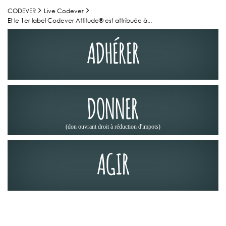
CODEVER
Live Codever
Et le 1er label Codever Attitude® est attribuée à...
ADHÉRER
DONNER
(don ouvrant droit à réduction d'impots)
AGIR
ACTUALITÉS