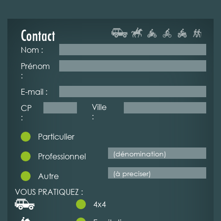
Contact
Nom :
Prénom
:
E-mail :
Ville
CP
:
:
Particulier
Professionnel
Autre
VOUS PRATIQUEZ :
4x4