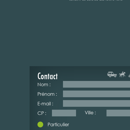
Contact
Nom :
Prénom :
E-mail :
Ville :
CP :
Particulier