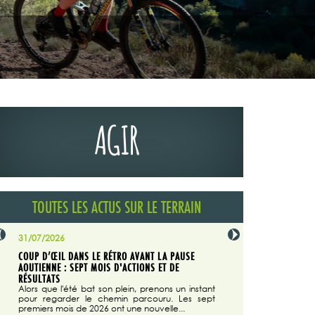
AGIR
TOUTES LES ACTUS SUR LE TERRAIN
31/07/2026
29/07/2026
COUP D’ŒIL DANS LE RÉTRO AVANT LA PAUSE
LA TRIBUNE DU CODEVER
NÉE
AOUTIENNE : SEPT MOIS D'ACTIONS ET DE
MAGAZINE N°140
on du
RÉSULTATS
Dans "Enduro M
e...
d'août/septembre 2026, 
Alors que l'été bat son plein, prenons un instant
 suite
succès du Codever.
pour regarder le chemin parcouru. Les sept
premiers mois de 2026 ont une nouvelle...