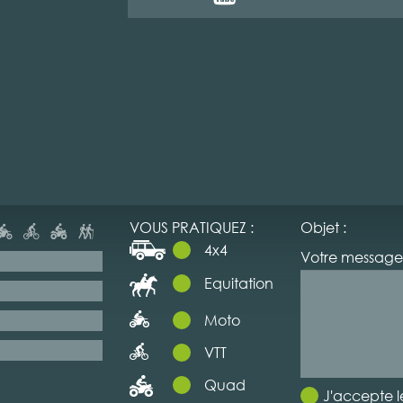
VOUS PRATIQUEZ :
Objet :
4x4
Votre message 
Equitation
Moto
VTT
Quad
J'accepte l