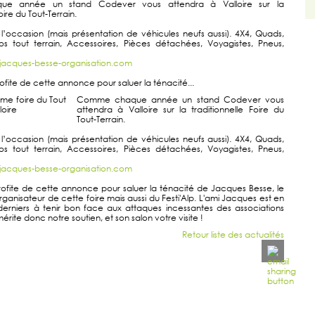
e année un stand Codever vous attendra à Valloire sur la
oire du Tout-Terrain.
 l’occasion (mais présentation de véhicules neufs aussi). 4X4, Quads,
s tout terrain, Accessoires, Pièces détachées, Voyagistes, Pneus,
/jacques-besse-organisation.com
fite de cette annonce pour saluer la ténacité...
Comme chaque année un stand Codever vous
attendra à Valloire sur la traditionnelle Foire du
Tout-Terrain.
 l’occasion (mais présentation de véhicules neufs aussi). 4X4, Quads,
s tout terrain, Accessoires, Pièces détachées, Voyagistes, Pneus,
/jacques-besse-organisation.com
fite de cette annonce pour saluer la ténacité de Jacques Besse, le
ganisateur de cette foire mais aussi du Festi'Alp. L'ami Jacques est en
 derniers à tenir bon face aux attaques incessantes des associations
mérite donc notre soutien, et son salon votre visite !
Retour liste des actualités