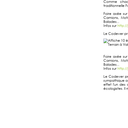
Comme chaqu
traditionnelle F
Foire axée sur
Camions, Moto
Balades...
Infos sur
http:/
Le Codever pro
Foire axée sur
Camions, Moto
Balades...
Infos sur
http:/
Le Codever pro
sympathique or
effet l'un des
écologistes. Il 