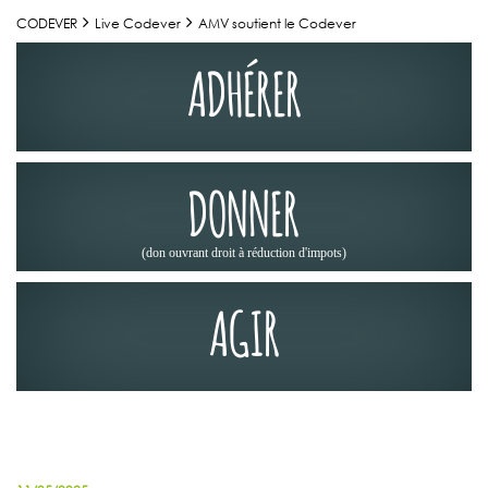
CODEVER
Live Codever
AMV soutient le Codever
ADHÉRER
DONNER
(don ouvrant droit à réduction d'impots)
AGIR
NOS PARTENAIRES