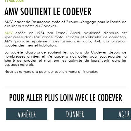
11/05/2025
AMV SOUTIENT LE CODEVER
AMV leader de l'assurance moto et 2 roues, s'engage pour la liberté de
circuler aux côtés du Codever.
AMV
créée en 1974 par Franck Allard, passionné d'enduro est
spécialisée dans l'assurance moto, scooter et véhicules de collection.
AMV propose également des assurances auto, 4x4, camping-car,
scooter des mers et habitation.
La société d'assurance soutient les actions du Codever depuis de
nombreuses années et s’engage à nos côtés pour sauvegarder la
liberté de circuler et maintenir les activités de loisirs verts dans les
espaces naturels.
Nous les remercions pour leur soutien moral et financier.
POUR ALLER PLUS LOIN AVEC LE CODEVER