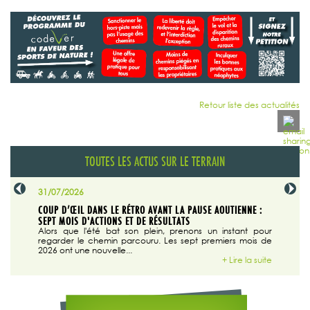
Retour liste des actualités
TOUTES LES ACTUS SUR LE TERRAIN
31/07/2026
29/07/20
SABLE
COUP D’ŒIL DANS LE RÉTRO AVANT LA PAUSE AOUTIENNE :
LA TRIBU
SEPT MOIS D'ACTIONS ET DE RÉSULTATS
Dans "En
tribune d
 du grand
Alors que l'été bat son plein, prenons un instant pour
regarder le chemin parcouru. Les sept premiers mois de
ire la suite
2026 ont une nouvelle...
+ Lire la suite