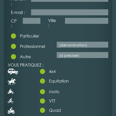
:
E-mail :
Ville
CP
:
:
Particulier
Professionnel
Autre
VOUS PRATIQUEZ :
4x4
Equitation
Moto
VTT
Quad