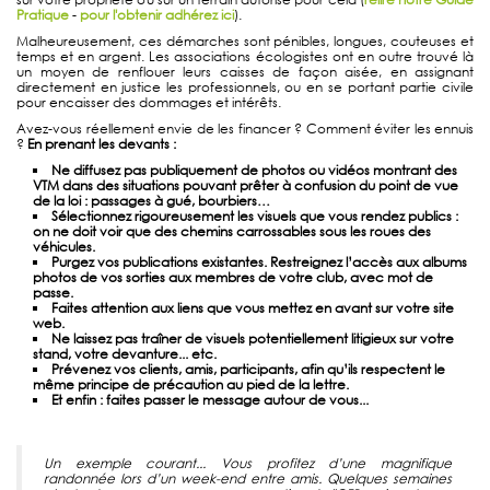
Pratique
-
pour l'obtenir adhérez ici
).
Malheureusement, ces démarches sont pénibles, longues, couteuses et
temps et en argent. Les associations écologistes ont en outre trouvé là
un moyen de renflouer leurs caisses de façon aisée, en assignant
directement en justice les professionnels, ou en se portant partie civile
pour encaisser des dommages et intérêts.
Avez-vous réellement envie de les financer ? Comment éviter les ennuis
?
En prenant les devants :
Ne diffusez pas publiquement de photos ou vidéos montrant des
VTM dans des situations pouvant prêter à confusion du point de vue
de la loi : passages à gué, bourbiers…
Sélectionnez rigoureusement les visuels que vous rendez publics :
on ne doit voir que des chemins carrossables sous les roues des
véhicules.
Purgez vos publications existantes. Restreignez l’accès aux albums
photos de vos sorties aux membres de votre club, avec mot de
passe.
Faites attention aux liens que vous mettez en avant sur votre site
web.
Ne laissez pas traîner de visuels potentiellement litigieux sur votre
stand, votre devanture... etc.
Prévenez vos clients, amis, participants, afin qu’ils respectent le
même principe de précaution au pied de la lettre.
Et enfin : faites passer le message autour de vous...
Un exemple courant... Vous profitez d’une magnifique
randonnée lors d’un week-end entre amis. Quelques semaines