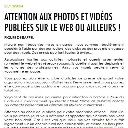
25/10/2024
ATTENTION AUX PHOTOS ET VIDÉOS
PUBLIÉES SUR LE WEB OU AILLEURS !
PIQURE DE RAPPEL
Malgré nos fréquentes mises en garde, nous sommes régulièrement
appelés à l’aide par des particuliers, des clubs ou des pros mis en cause
pour des visuels. Des ennuis pourtant faciles à éviter...
Associations hostiles aux activités motorisés et agents assermentés
surveillent le web et les réseaux sociaux. Ils guettent aussi les dépliants et
les affiches des professionnels. Ainsi, vos visuels peuvent servir à
vous mettre en cause.
Vous pourrez alors être la cible d’articles de presse dénigrant votre
organisation, vous accusant d’atteintes à l’environnement ; vous pourrez
être convoqué à des auditions et poursuivi pour avoir circulé là où il ne
fallait pas.
S’ajoutent de possibles poursuites pour infraction à l’article L362-4 du
Code de l’Environnement qui interdit
« toute forme de publicité directe
ou indirecte présentant un véhicule en situation d’infraction »
.
Attention au choix de la photo pour votre prochaine affiche… Bien sûr,
vous pourrez toujours vous défendre et apporter des éléments prouvant
votre bon droit. Car il est vrai que vous pouvez circuler tout à fait
légalement sur un chemin rural non carrossable, et même en hors-piste
sur votre propriété ou sur un terrain autorisé pour cela (
relire notre Guide