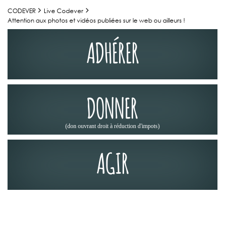
CODEVER
Live Codever
Attention aux photos et vidéos publiées sur le web ou ailleurs !
ADHÉRER
DONNER
(don ouvrant droit à réduction d'impots)
AGIR
ACTUALITÉS