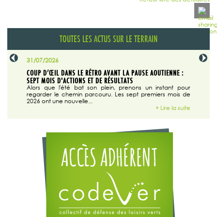
TOUTES LES ACTUS SUR LE TERRAIN
31/07/2026
29/07/20
SABLE
COUP D’ŒIL DANS LE RÉTRO AVANT LA PAUSE AOUTIENNE :
LA TRIBU
SEPT MOIS D'ACTIONS ET DE RÉSULTATS
Dans "En
tribune d
 du grand
Alors que l'été bat son plein, prenons un instant pour
regarder le chemin parcouru. Les sept premiers mois de
ire la suite
2026 ont une nouvelle...
+ Lire la suite