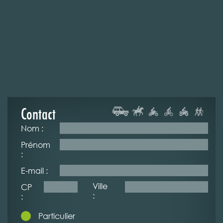
Contact
Nom :
Prénom
:
E-mail :
Ville
CP
:
:
Particulier