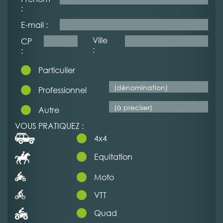
:
E-mail :
Ville
CP
:
:
Particulier
Professionnel
Autre
VOUS PRATIQUEZ :
4x4
Equitation
Moto
VTT
Quad