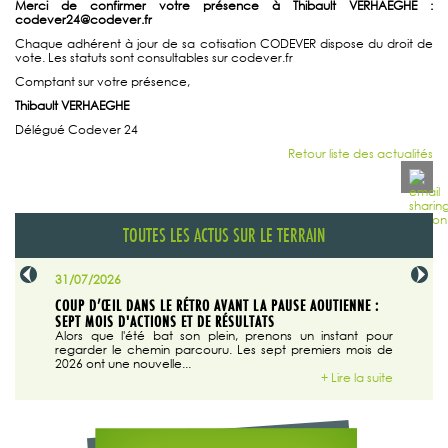
Merci de confirmer votre présence à Thibault VERHAEGHE :
codever24@codever.fr
Chaque adhérent à jour de sa cotisation CODEVER dispose du droit de
vote. Les statuts sont consultables sur codever.fr
Comptant sur votre présence,
Thibault VERHAEGHE
Délégué Codever 24
Retour liste des actualités
TOUTES LES ACTUS SUR LE TERRAIN
31/07/2026
29/07/20
SABLE
COUP D’ŒIL DANS LE RÉTRO AVANT LA PAUSE AOUTIENNE :
LA TRIBU
SEPT MOIS D'ACTIONS ET DE RÉSULTATS
Dans "En
tribune d
 du grand
Alors que l'été bat son plein, prenons un instant pour
regarder le chemin parcouru. Les sept premiers mois de
ire la suite
2026 ont une nouvelle...
+ Lire la suite