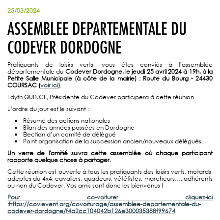
25/03/2024
ASSEMBLEE DEPARTEMENTALE DU
CODEVER DORDOGNE
Pratiquants de loisirs verts, vous êtes conviés à l’assemblée
départementale du
Codever Dordogne, le jeudi 25 avril 2024 à 19h, à la
Petite Salle Municipale (à côte de la mairie) : Route du Bourg - 24430
COURSAC (
voir ici
).
Edyth QUINCE, Présidente du Codever participera à cette réunion.
L’ordre du jour est le suivant :
Résumé des actions nationales
Bilan des années passées en Dordogne
Élection d’un comité de délégué
Point organisation de la succession ancien/nouveaux délégués
Un verre de l'amitié suivra cette assemblée où chaque participant
rapporte quelque chose à partager.
Cette réunion est ouverte à tous les pratiquants des loisirs verts, motards,
adeptes du 4x4, cavaliers, quadeurs, vététistes, marcheurs…, adhérents
ou non du Codever. Vos amis sont donc les bienvenus !
Pour co-voiturer cliquez-ici
:https://covievent.org/covoiturage/assemblee-departementale-du-
codever-dordogne/f4a2cc104042b126e300035388f99674