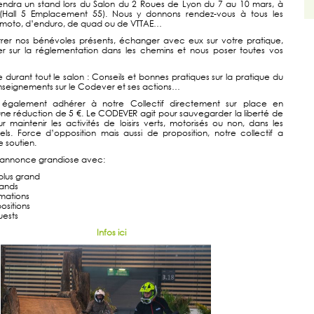
endra un stand lors du Salon du 2 Roues de Lyon du 7 au 10 mars, à
(Hall 5 Emplacement 55). Nous y donnons rendez-vous à tous les
 moto, d’enduro, de quad ou de VTTAE…
rer nos bénévoles présents, échanger avec eux sur votre pratique,
er sur la réglementation dans les chemins et nous poser toutes vos
urant tout le salon : Conseils et bonnes pratiques sur la pratique du
renseignements sur le Codever et ses actions…
 également adhérer à notre Collectif directement sur place en
une réduction de 5 €. Le CODEVER agit pour sauvegarder la liberté de
ur maintenir les activités de loisirs verts, motorisés ou non, dans les
ls. Force d’opposition mais aussi de proposition, notre collectif a
e soutien.
'annonce grandiose avec:
plus grand
tands
imations
ositions
uests
Infos ici