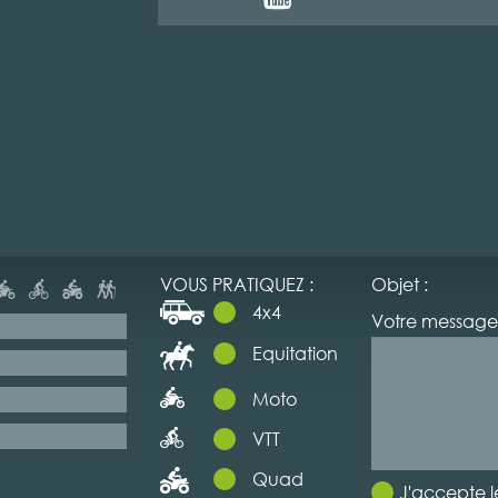
VOUS PRATIQUEZ :
Objet :
4x4
Votre message 
Equitation
Moto
VTT
Quad
J'accepte l