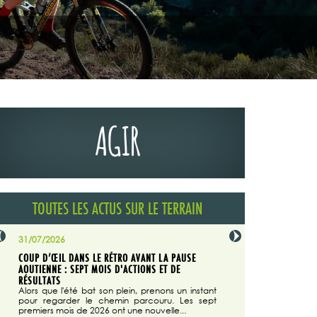
AGIR
TOUTES LES ACTUS SUR LE TERRAIN
31/07/2026
29/07/2026
COUP D’ŒIL DANS LE RÉTRO AVANT LA PAUSE
LA TRIBUNE DU CODEVER
NÉE
AOUTIENNE : SEPT MOIS D'ACTIONS ET DE
MAGAZINE N°140
on du
RÉSULTATS
Dans "Enduro M
e...
d'août/septembre 2026, 
Alors que l'été bat son plein, prenons un instant
 suite
succès du Codever.
pour regarder le chemin parcouru. Les sept
premiers mois de 2026 ont une nouvelle...