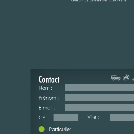
Contact
Nom :
Prénom :
E-mail :
Ville :
CP :
Particulier