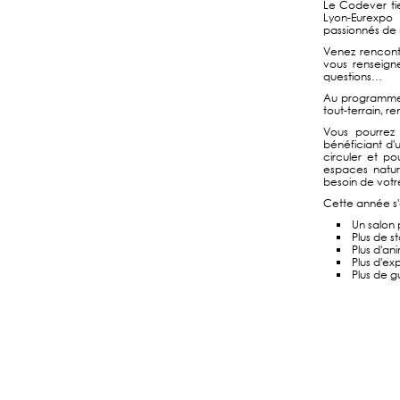
Le Codever ti
Lyon-Eurexpo 
passionnés de
Venez rencont
vous renseign
questions…
Au programme d
tout-terrain, 
Vous pourrez
bénéficiant d'
circuler et po
espaces nature
besoin de votr
Cette année s
Un salon 
Plus de s
Plus d'an
Plus d'exp
Plus de g