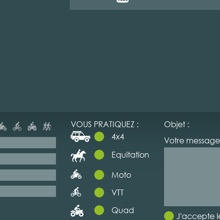
VOUS PRATIQUEZ :
Objet :
4x4
Votre message 
Equitation
Moto
VTT
Quad
J'accepte l