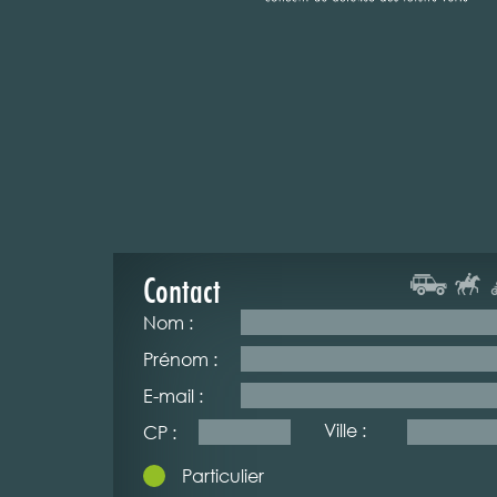
Contact
Nom :
Prénom :
E-mail :
Ville :
CP :
Particulier