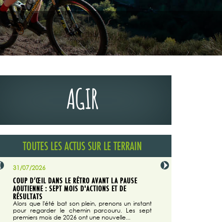
AGIR
TOUTES LES ACTUS SUR LE TERRAIN
31/07/2026
29/07/2026
COUP D’ŒIL DANS LE RÉTRO AVANT LA PAUSE
LA TRIBUNE DU CODEVER
NÉE
AOUTIENNE : SEPT MOIS D'ACTIONS ET DE
MAGAZINE N°140
on du
RÉSULTATS
Dans "Enduro M
e...
d'août/septembre 2026, 
Alors que l'été bat son plein, prenons un instant
 suite
succès du Codever.
pour regarder le chemin parcouru. Les sept
premiers mois de 2026 ont une nouvelle...