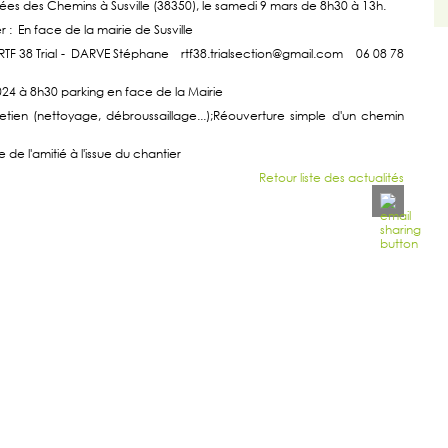
ées des Chemins à Susville (38350), le samedi 9 mars de 8h30 à 13h.
r : En face de la mairie de Susville
 RTF 38 Trial - DARVE Stéphane rtf38.trialsection@gmail.com 06 08 78
24 à 8h30 parking en face de la Mairie
retien (nettoyage, débroussaillage...);Réouverture simple d'un chemin
e de l'amitié à l'issue du chantier
Retour liste des actualités