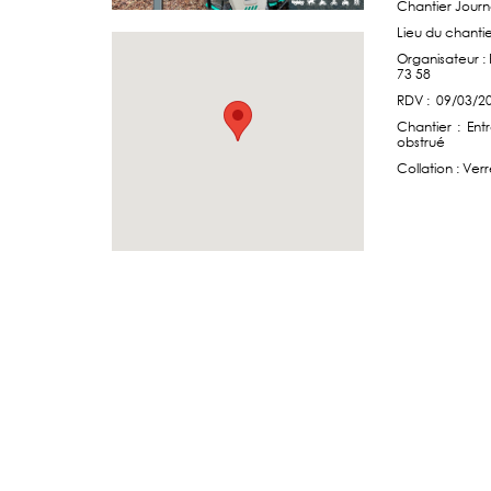
Chantier Journ
Lieu du chantie
Organisateur :
73 58
RDV : 09/03/20
Chantier : Ent
obstrué
Collation : Verr