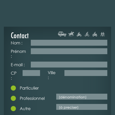
Contact
Nom :
Prénom
:
E-mail :
Ville
CP
:
:
Particulier
Professionnel
Autre