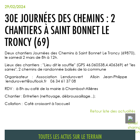
29/02/2024
30E JOURNÉES DES CHEMINS : 2
CHANTIERS À SAINT BONNET LE
TRONCY (69)
Deux chantiers Journées des Chemins à Saint Bonnet Le Troncy (69870),
le samedi 2 mars de 8h à 12h.
Lieux des chantiers : "Lieu dit le souffle" (GPS 46.060538,4.406369) et "les
sarres", 2 chemins de randonnée balisés de la commune
Organisateur : Association Lendurovert Alloin Jean-Philippe
lendurovert@outlook.fr 06 34 61 37 08
RDV : à 8h au café de la mairie à Chambost-Allières
Chantier : Entretien (nettoyage, débroussaillage...);
Collation : Café croissant à l'accueil
Retour liste des actualités
TOUTES LES ACTUS SUR LE TERRAIN