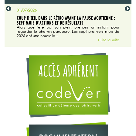
31/07/2026
29/07/20
SABLE
COUP D’ŒIL DANS LE RÉTRO AVANT LA PAUSE AOUTIENNE :
LA TRIBU
SEPT MOIS D'ACTIONS ET DE RÉSULTATS
Dans "En
tribune d
 du grand
Alors que l'été bat son plein, prenons un instant pour
regarder le chemin parcouru. Les sept premiers mois de
ire la suite
2026 ont une nouvelle...
+ Lire la suite