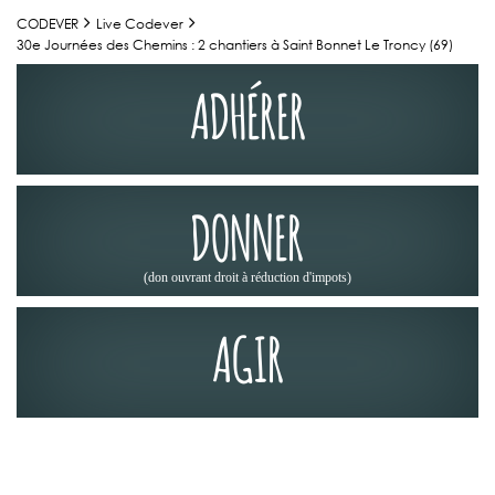
CODEVER
Live Codever
30e Journées des Chemins : 2 chantiers à Saint Bonnet Le Troncy (69)
ADHÉRER
DONNER
(don ouvrant droit à réduction d'impots)
AGIR
JOURNÉES DES CHEMINS