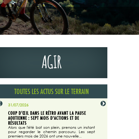
AGIR
TOUTES LES ACTUS SUR LE TERRAIN
31/07/2026
29/07/2026
COUP D’ŒIL DANS LE RÉTRO AVANT LA PAUSE
LA TRIBUNE DU CODEVER
NÉE
AOUTIENNE : SEPT MOIS D'ACTIONS ET DE
MAGAZINE N°140
on du
RÉSULTATS
Dans "Enduro M
e...
d'août/septembre 2026, 
Alors que l'été bat son plein, prenons un instant
 suite
succès du Codever.
pour regarder le chemin parcouru. Les sept
premiers mois de 2026 ont une nouvelle...