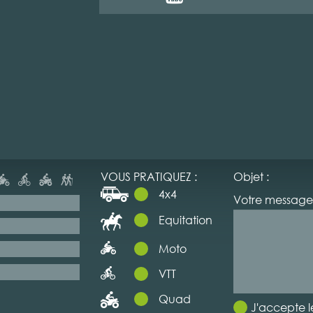
VOUS PRATIQUEZ :
Objet :
4x4
Votre message 
Equitation
Moto
VTT
Quad
J'accepte l