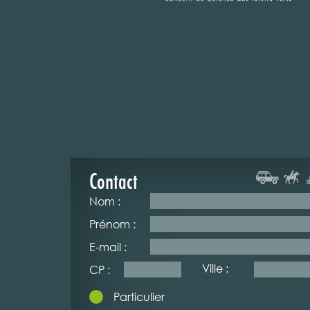
Contact
Nom :
Prénom :
E-mail :
Ville :
CP :
Particulier