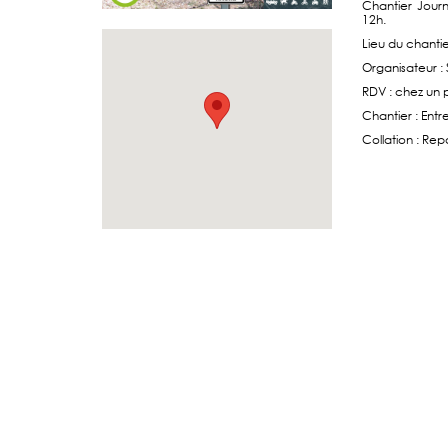
Chantier Jour
12h.
Lieu du chantie
Organisateur 
RDV : chez un p
Chantier : Entr
Collation : Rep