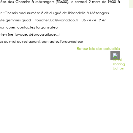
nées des Chemins à Mézangers (53600), le samedi 2 mars de 9h30 à
r : Chemin rural numéro 8 dit du gué de l'hirondelle à Mézangers
: Ste gemmes quad foucher.luc@wanadoo.fr 06 74 74 19 47
articulier, contactez l'organisateur
etien (nettoyage, débroussaillage...)
as du midi au restaurant, contactez l'organisateur
Retour liste des actualités