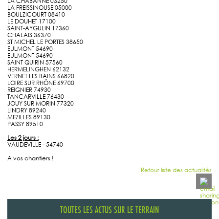
LA CHABANNE 03250
LA FREISSINOUSE 05000
BOULZICOURT 08410
LE DOUHET 17100
SAINT-AYGULIN 17360
CHALAIS 36370
ST MICHEL LE PORTES 38650
EULMONT 54690
EULMONT 54690
SAINT QUIRIN 57560
HERMELINGHEN 62132
VERNET LES BAINS 66820
LOIRE SUR RHÔNE 69700
REIGNIER 74930
TANCARVILLE 76430
JOUY SUR MORIN 77320
LINDRY 89240
MEZILLES 89130
PASSY 89510
Les 2 jours :
VAUDEVILLE - 54740
A vos chantiers !
Retour liste des actualités
TOUTES LES ACTUS SUR LE TERRAIN