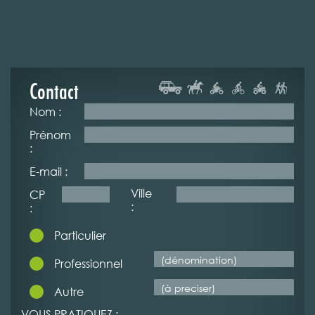
Contact
Nom :
Prénom
:
E-mail :
Ville
CP
:
:
Particulier
Professionnel
Autre
VOUS PRATIQUEZ :