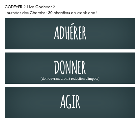
CODEVER
Live Codever
Journées des Chemins : 30 chantiers ce week-end !
ADHÉRER
DONNER
(don ouvrant droit à réduction d'impots)
AGIR
JOURNÉES DES CHEMINS