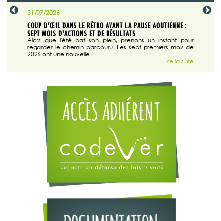
31/07/2026
29/07/20
SABLE
COUP D’ŒIL DANS LE RÉTRO AVANT LA PAUSE AOUTIENNE :
LA TRIBU
SEPT MOIS D'ACTIONS ET DE RÉSULTATS
Dans "En
tribune d
 du grand
Alors que l'été bat son plein, prenons un instant pour
regarder le chemin parcouru. Les sept premiers mois de
ire la suite
2026 ont une nouvelle...
+ Lire la suite