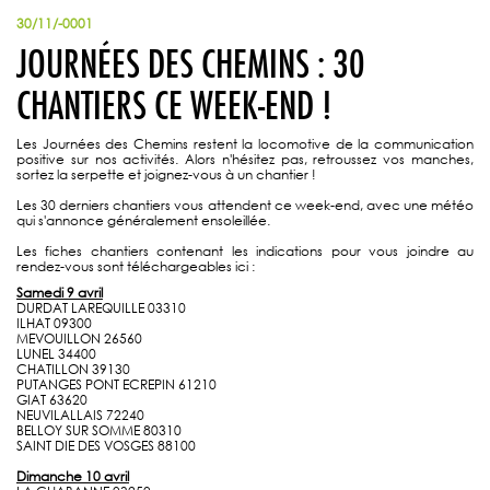
30/11/-0001
JOURNÉES DES CHEMINS : 30
CHANTIERS CE WEEK-END !
Les Journées des Chemins restent la locomotive de la communication
positive sur nos activités. Alors n'hésitez pas, retroussez vos manches,
sortez la serpette et joignez-vous à un chantier !
Les 30 derniers chantiers vous attendent ce week-end, avec une météo
qui s'annonce généralement ensoleillée.
Les fiches chantiers contenant les indications pour vous joindre au
rendez-vous sont téléchargeables ici :
Samedi 9 avril
DURDAT LAREQUILLE 03310
ILHAT 09300
MEVOUILLON 26560
LUNEL 34400
CHATILLON 39130
PUTANGES PONT ECREPIN 61210
GIAT 63620
NEUVILALLAIS 72240
BELLOY SUR SOMME 80310
SAINT DIE DES VOSGES 88100
Dimanche 10 avril