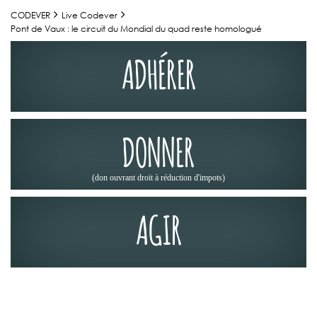
CODEVER
Live Codever
Pont de Vaux : le circuit du Mondial du quad reste homologué
ADHÉRER
DONNER
(don ouvrant droit à réduction d'impots)
AGIR
ACTUALITÉS