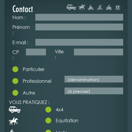
Contact
Nom :
Prénom
:
E-mail :
Ville
CP
:
:
Particulier
Professionnel
Autre
VOUS PRATIQUEZ :
4x4
Equitation