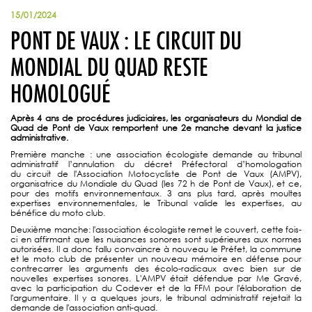
15/01/2024
PONT DE VAUX : LE CIRCUIT DU
MONDIAL DU QUAD RESTE
HOMOLOGUÉ
Après 4 ans de procédures judiciaires, les organisateurs du Mondial de
Quad de Pont de Vaux remportent une 2e manche devant la justice
administrative.
Première manche : une association écologiste demande au tribunal
administratif l’annulation du décret Préfectoral d’homologation
du circuit de l'Association Motocycliste de Pont de Vaux (AMPV),
organisatrice du Mondiale du Quad (les 72 h de Pont de Vaux), et ce,
pour des motifs environnementaux. 3 ans plus tard, après moultes
expertises environnementales, le Tribunal valide les expertises, au
bénéfice du moto club.
Deuxième manche: l'association écologiste remet le couvert, cette fois-
ci en affirmant que les nuisances sonores sont supérieures aux normes
autorisées. Il a donc fallu convaincre à nouveau le Préfet, la commune
et le moto club de présenter un nouveau mémoire en défense pour
contrecarrer les arguments des écolo-radicaux avec bien sur de
nouvelles expertises sonores. L'AMPV était défendue par Me Gravé,
avec la participation du Codever et de la FFM pour l'élaboration de
l'argumentaire. Il y a quelques jours, le tribunal administratif rejetait la
demande de l'association anti-quad.