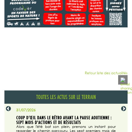
Retour liste des actualités
TOUTES LES ACTUS SUR LE TERRAIN
31/07/2026
29/07/20
SABLE
COUP D’ŒIL DANS LE RÉTRO AVANT LA PAUSE AOUTIENNE :
LA TRIBU
SEPT MOIS D'ACTIONS ET DE RÉSULTATS
Dans "En
tribune d
 du grand
Alors que l'été bat son plein, prenons un instant pour
regarder le chemin parcouru. Les sept premiers mois de