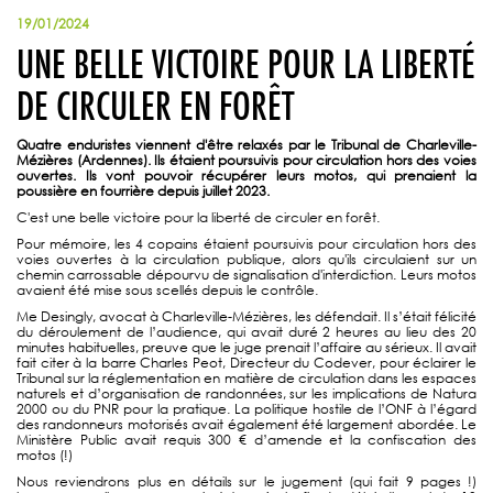
19/01/2024
UNE BELLE VICTOIRE POUR LA LIBERTÉ
DE CIRCULER EN FORÊT
Quatre enduristes viennent d'être relaxés par le Tribunal de Charleville-
Mézières (Ardennes). Ils étaient poursuivis pour circulation hors des voies
ouvertes. Ils vont pouvoir récupérer leurs motos, qui prenaient la
poussière en fourrière depuis juillet 2023.
C'est une belle victoire pour la liberté de circuler en forêt.
Pour mémoire, les 4 copains étaient poursuivis pour circulation hors des
voies ouvertes à la circulation publique, alors qu'ils circulaient sur un
chemin carrossable dépourvu de signalisation d'interdiction. Leurs motos
avaient été mise sous scellés depuis le contrôle.
Me Desingly, avocat à Charleville-Mézières, les défendait. Il s’était félicité
du déroulement de l’audience, qui avait duré 2 heures au lieu des 20
minutes habituelles, preuve que le juge prenait l’affaire au sérieux. Il avait
fait citer à la barre Charles Peot, Directeur du Codever, pour éclairer le
Tribunal sur la réglementation en matière de circulation dans les espaces
naturels et d’organisation de randonnées, sur les implications de Natura
2000 ou du PNR pour la pratique. La politique hostile de l’ONF à l’égard
des randonneurs motorisés avait également été largement abordée. Le
Ministère Public avait requis 300 € d’amende et la confiscation des
motos (!)
N
ous reviendrons plus en détails sur le jugement (qui fait 9 pages !)