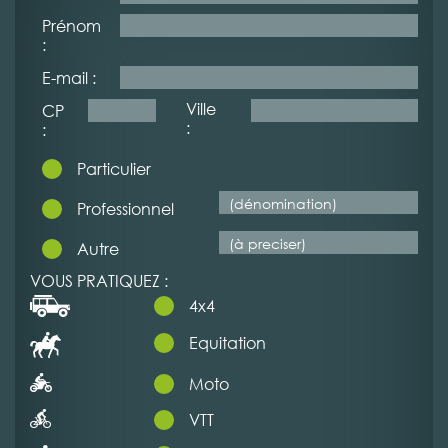
Prénom
:
E-mail :
Ville
CP
:
:
Particulier
Professionnel
Autre
VOUS PRATIQUEZ :
4x4
Equitation
Moto
VTT