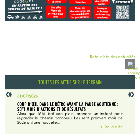
Retour liste des actualités
TOUTES LES ACTUS SUR LE TERRAIN
31/07/2026
29/07/20
SABLE
COUP D’ŒIL DANS LE RÉTRO AVANT LA PAUSE AOUTIENNE :
LA TRIBU
SEPT MOIS D'ACTIONS ET DE RÉSULTATS
Dans "En
tribune d
 du grand
Alors que l'été bat son plein, prenons un instant pour
regarder le chemin parcouru. Les sept premiers mois de
ire la suite
2026 ont une nouvelle...
+ Lire la suite