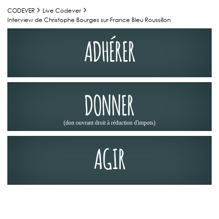
CODEVER
Live Codever
Interview de Christophe Bourges sur France Bleu Roussillon
ADHÉRER
DONNER
(don ouvrant droit à réduction d'impots)
AGIR
LA PRESSE EN PARLE