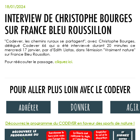
18/01/2024
INTERVIEW DE CHRISTOPHE BOURGES
SUR FRANCE BLEU ROUSSILLON
"Codever, les chemins ruraux se partagent", avec Christophe Bourges,
délégué Codever 66 qui a été interviewé durant 20 minutes ce
mercredi 17 janvier, par d’Edith Llatas, dans l'émission "Vraiment nature"
sur France Bleu Roussillon.
Pour réécouter le passage,
cliquez ici.
POUR ALLER PLUS LOIN AVEC LE CODEVER
Découvrez le programme du CODEVER en faveur des sports de nature !