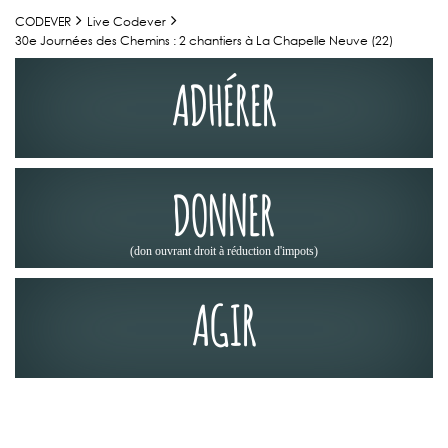
CODEVER
Live Codever
30e Journées des Chemins : 2 chantiers à La Chapelle Neuve (22)
ADHÉRER
DONNER
(don ouvrant droit à réduction d'impots)
AGIR
JOURNÉES DES CHEMINS