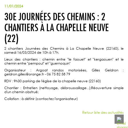
11/01/2024
30E JOURNÉES DES CHEMINS : 2
CHANTIERS À LA CHAPELLE NEUVE
(22)
2 chantiers Journées des Chemins à La Chapelle Neuve (22160), le
samedi 16/03/2024 de 10h à 17h.
Lieux des chantiers : chemin entre "le faouet" et "kergaouen" et le
chemin entre "pempoul" et "guernoquin"
Organisateur : Argoat randos motorisées, Gilles Geldron :
geldron.gilles@orange.fr - 06 75 82 58 79
RDV : 9h30 parking de l'église de la chapelle neuve (22160)
Chantier : Entretien (nettoyage, débroussaillage...);Réouverture simple
d'un chemin obstrué;
Collation : à définir (contactez l'organisateur)
Retour liste des actualités