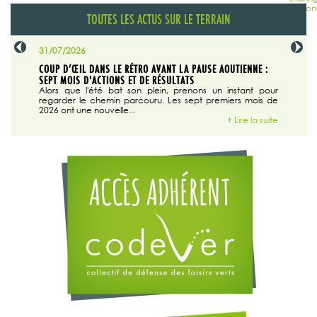
TOUTES LES ACTUS SUR LE TERRAIN
31/07/2026
29/07/20
SABLE
COUP D’ŒIL DANS LE RÉTRO AVANT LA PAUSE AOUTIENNE :
LA TRIBU
SEPT MOIS D'ACTIONS ET DE RÉSULTATS
Dans "En
tribune d
 du grand
Alors que l'été bat son plein, prenons un instant pour
regarder le chemin parcouru. Les sept premiers mois de
ire la suite
2026 ont une nouvelle...
+ Lire la suite