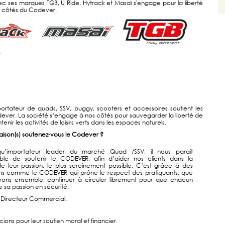
ec ses marques TGB, U Ride, Hytrack et Masaï s'engage pour la liberté
x côtés du Codever.
ortateur de quads, SSV, buggy, scooters et accessoires soutient les
ever. La société s’engage à nos côtés pour sauvegarder la liberté de
tenir les activités de loisirs verts dans les espaces naturels.
raison(s) soutenez-vous le Codever ?
qu’importateur leader du marché Quad /SSV, il nous parait
able de soutenir le CODEVER, afin d’aider nos clients dans la
e leur passion, le plus sereinement possible. C’est grâce à des
ons comme le CODEVER qui prône le respect des pratiquants, que
rons ensemble, continuer à circuler librement pour que chacun
e sa passion en sécurité.
, Directeur Commercial.
ions pour leur soutien moral et financier.