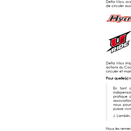
Delta Mics, av
de circuler au
Delta Mics imp
actions du Cod
circuler et main
Pour quelle(s) 
En tant 
indispens
pratique d
associati
nous pour
puisse vivr
J. Lamblin
Nous les remerc