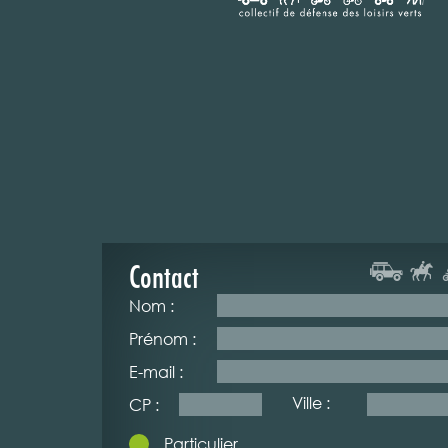
Contact
Nom :
Prénom :
E-mail :
Ville :
CP :
Particulier