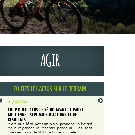
AGIR
TOUTES LES ACTUS SUR LE TERRAIN
31/07/2026
29/07/2026
COUP D’ŒIL DANS LE RÉTRO AVANT LA PAUSE
LA TRIBUNE DU CODEVER
NÉE
AOUTIENNE : SEPT MOIS D'ACTIONS ET DE
MAGAZINE N°140
on du
RÉSULTATS
Dans "Enduro M
e...
d'août/septembre 2026, 
Alors que l'été bat son plein, prenons un instant
 suite
succès du Codever.
pour regarder le chemin parcouru. Les sept
premiers mois de 2026 ont une nouvelle...