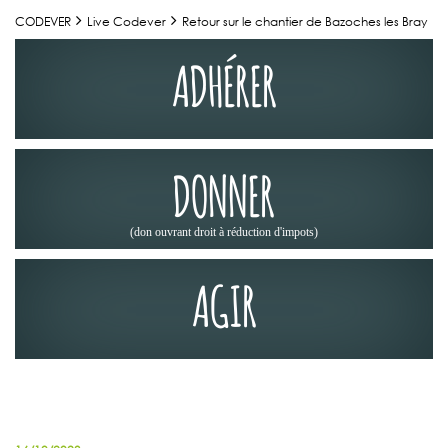
CODEVER
Live Codever
Retour sur le chantier de Bazoches les Bray
ADHÉRER
DONNER
(don ouvrant droit à réduction d'impots)
AGIR
ACTUALITÉS