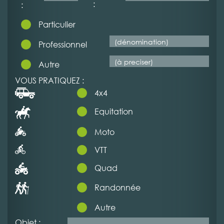
:
:
Particulier
Professionnel
Autre
VOUS PRATIQUEZ :
4x4
Equitation
Moto
VTT
Quad
Randonnée
Autre
Objet :