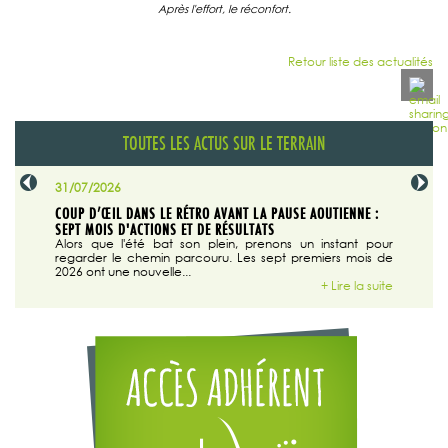
Après l'effort, le réconfort.
Retour liste des actualités
TOUTES LES ACTUS SUR LE TERRAIN
31/07/2026
29/07/20
SABLE
COUP D’ŒIL DANS LE RÉTRO AVANT LA PAUSE AOUTIENNE :
LA TRIBU
SEPT MOIS D'ACTIONS ET DE RÉSULTATS
Dans "En
tribune d
 du grand
Alors que l'été bat son plein, prenons un instant pour
regarder le chemin parcouru. Les sept premiers mois de
ire la suite
2026 ont une nouvelle...
+ Lire la suite