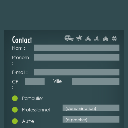
Contact
Nom :
Prénom
:
E-mail :
Ville
CP
:
:
Particulier
Professionnel
Autre