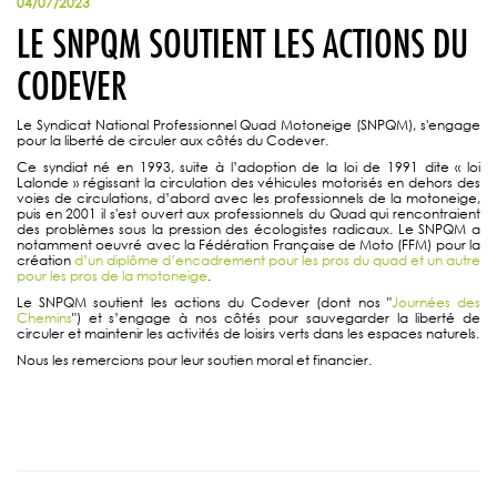
04/07/2023
LE SNPQM SOUTIENT LES ACTIONS DU
CODEVER
Le Syndicat National Professionnel Quad Motoneige (SNPQM), s'engage
pour la liberté de circuler aux côtés du Codever.
Ce syndiat né en 1993, suite à l’adoption de la loi de 1991 dite « loi
Lalonde » régissant la circulation des véhicules motorisés en dehors des
voies de circulations, d’abord avec les professionnels de la motoneige,
puis en 2001 il s'est ouvert aux professionnels du Quad qui rencontraient
des problèmes sous la pression des écologistes radicaux. Le SNPQM a
notamment oeuvré avec la Fédération Française de Moto (FFM) pour la
création
d’un diplôme d’encadrement pour les pros du quad et un autre
pour les pros de la motoneige
.
Le SNPQM soutient les actions du Codever (dont nos "
Journées des
Chemins
") et s’engage à nos côtés pour sauvegarder la liberté de
circuler et maintenir les activités de loisirs verts dans les espaces naturels.
Nous les remercions pour leur soutien moral et financier.