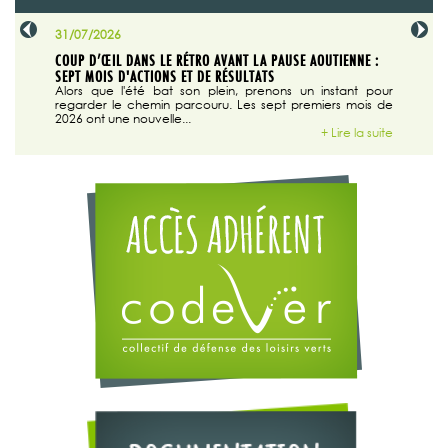
31/07/2026
29/07/20
SABLE
COUP D’ŒIL DANS LE RÉTRO AVANT LA PAUSE AOUTIENNE :
LA TRIBU
SEPT MOIS D'ACTIONS ET DE RÉSULTATS
Dans "En
tribune d
 du grand
Alors que l'été bat son plein, prenons un instant pour
regarder le chemin parcouru. Les sept premiers mois de
ire la suite
2026 ont une nouvelle...
+ Lire la suite