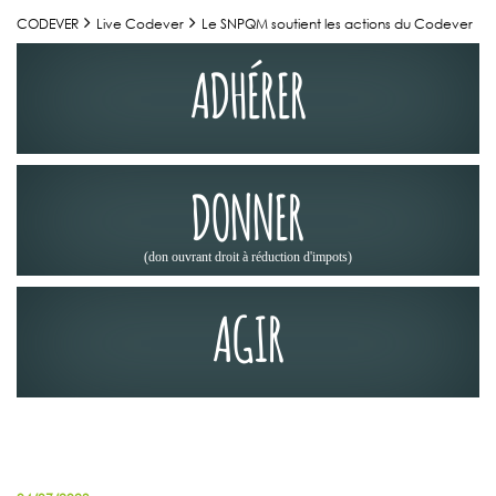
CODEVER
Live Codever
Le SNPQM soutient les actions du Codever
ADHÉRER
DONNER
(don ouvrant droit à réduction d'impots)
AGIR
NOS PARTENAIRES