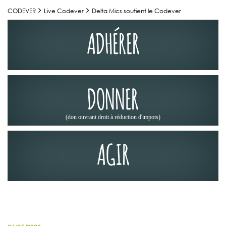
CODEVER
Live Codever
Delta Mics soutient le Codever
ADHÉRER
DONNER
(don ouvrant droit à réduction d'impots)
AGIR
NOS PARTENAIRES