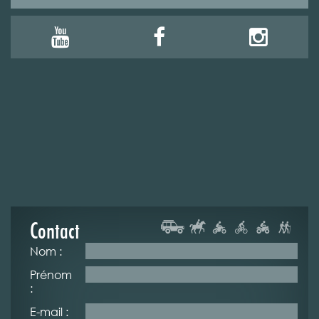
Contact
Nom :
Prénom
:
E-mail :