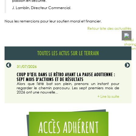
passion en sécurité.
J. Lamblin, Directeur Commercial.
Nous les remercions pour leur soutien moral et financier.
Retour liste des actualités
TOUTES LES ACTUS SUR LE TERRAIN
31/07/2026
29/07/20
SABLE
COUP D’ŒIL DANS LE RÉTRO AVANT LA PAUSE AOUTIENNE :
LA TRIBU
SEPT MOIS D'ACTIONS ET DE RÉSULTATS
Dans "En
tribune d
 du grand
Alors que l'été bat son plein, prenons un instant pour
regarder le chemin parcouru. Les sept premiers mois de
ire la suite
2026 ont une nouvelle...
+ Lire la suite