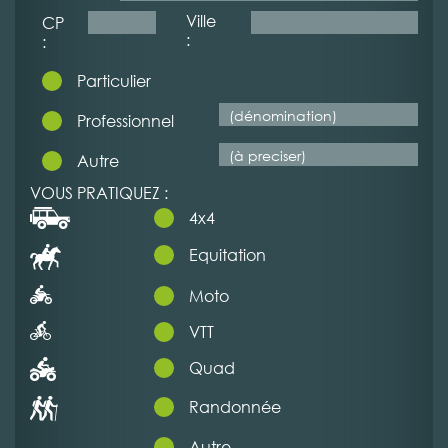
Ville
CP
:
:
Particulier
Professionnel
Autre
VOUS PRATIQUEZ :
4x4
Equitation
Moto
VTT
Quad
Randonnée
Autre