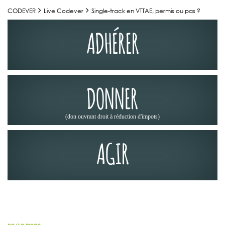
CODEVER
Live Codever
Single-track en VTTAE, permis ou pas ?
ADHÉRER
DONNER
(don ouvrant droit à réduction d'impots)
AGIR
LA PRESSE EN PARLE