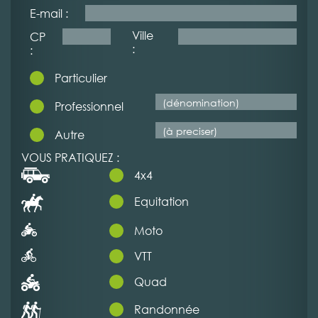
E-mail :
Ville
CP
:
:
Particulier
Professionnel
Autre
VOUS PRATIQUEZ :
4x4
Equitation
Moto
VTT
Quad
Randonnée