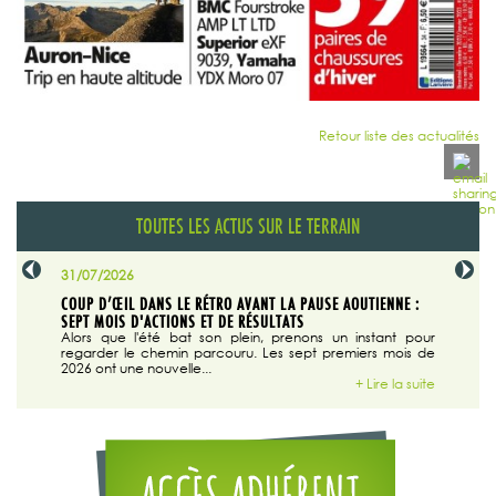
Retour liste des actualités
TOUTES LES ACTUS SUR LE TERRAIN
31/07/2026
29/07/20
SABLE
COUP D’ŒIL DANS LE RÉTRO AVANT LA PAUSE AOUTIENNE :
LA TRIBU
SEPT MOIS D'ACTIONS ET DE RÉSULTATS
Dans "En
tribune d
 du grand
Alors que l'été bat son plein, prenons un instant pour
regarder le chemin parcouru. Les sept premiers mois de
ire la suite
2026 ont une nouvelle...
+ Lire la suite