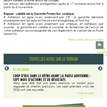
seront traitées à notre retour de congés.
Les retours des adhésions enregistrées après le 17 octobre seront fait à
partir du 8 novembre.
Rappel : validité de la Garantie Protection Juridique
# Adhésion en ligne avec paiement par CB : la garantie démarre
immédiatement (la date et l'heure sont enregistrées et font foi).
# Adhésion en ligne avec paiement par chèque, et adhésion par
courrier : la garantie est valable à compter du lendemain de l’envoi de
votre adhésion accompagnée de son règlement, le cachet de la Poste
faisant foi.
Retour liste des actualités
TOUTES LES ACTUS SUR LE TERRAIN
31/07/2026
29/07/20
SABLE
COUP D’ŒIL DANS LE RÉTRO AVANT LA PAUSE AOUTIENNE :
LA TRIBU
SEPT MOIS D'ACTIONS ET DE RÉSULTATS
Dans "En
tribune d
 du grand
Alors que l'été bat son plein, prenons un instant pour
regarder le chemin parcouru. Les sept premiers mois de
ire la suite
2026 ont une nouvelle...
+ Lire la suite