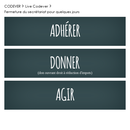
CODEVER
Live Codever
Fermeture du secrétariat pour quelques jours
ADHÉRER
DONNER
(don ouvrant droit à réduction d'impots)
AGIR
ACTUALITÉS