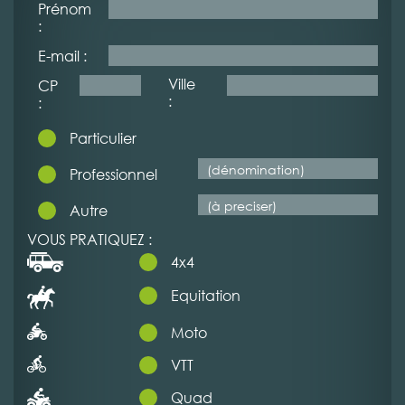
Prénom
:
E-mail :
Ville
CP
:
:
Particulier
Professionnel
Autre
VOUS PRATIQUEZ :
4x4
Equitation
Moto
VTT
Quad