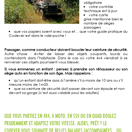
obligatoire
votre contrôle
technique est à jour
votre carte
grise mentionne bien le
nombre de sièges
passagers
que vos papiers soient avec vous et… que votre guide pratique du
Codever est dans le vide-poche !
Passager, comme conducteur doivent boucler leur ceinture de sécurité.
Autre chose : éviter de laisser des objets coupants, lourds ou
contendants dans l’habitacle. Dans le cas où votre 4x4 viendrait à se
renverser ces objets pourraient vous blesser.
Si vous emmenez un enfant : pensez à prendre son réhausseur ou son
siège auto en fonction de son âge. Mais rappelons :
qu’un enfant doit-être assis à l’arrière s’il a moins de 10 ans ou s’il
mesure moins de 1m35.
que sa ceinture de sécurité doit passer devant son épaule et non
devant sa gorge (c’est aussi valable pour les adultes)
QUE VOUS PARTIEZ EN 4X4, À MOTO, EN SSV OU EN QUAD ROULEZ
PRUDEMMENT ET ADAPTEZ VOTRE VITESSE. ALORS, PRÊT ?
LE
CODEVER VOUS SOUHAITE DE BELLES BALADES (ACCOMPAGNÉES… OU