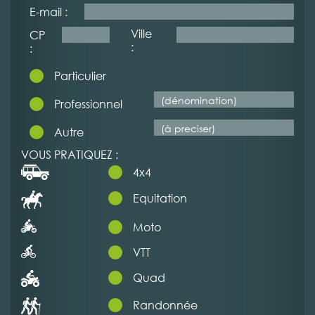
E-mail :
Ville
CP
:
:
Particulier
Professionnel
Autre
VOUS PRATIQUEZ :
4x4
Equitation
Moto
VTT
Quad
Randonnée