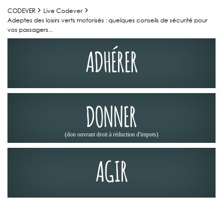
CODEVER
Live Codever
Adeptes des loisirs verts motorisés : quelques conseils de sécurité pour
vos passagers...
ADHÉRER
DONNER
(don ouvrant droit à réduction d'impots)
AGIR
ACTUALITÉS