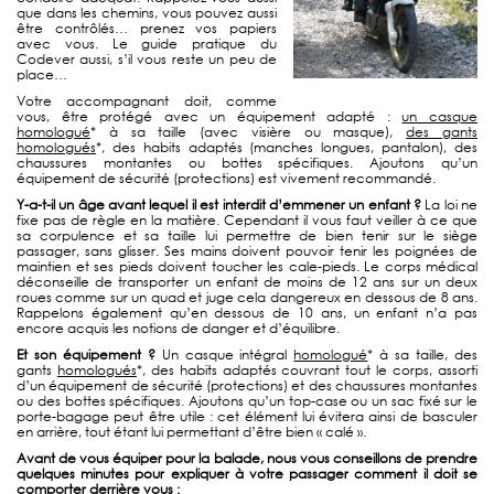
que dans les chemins, vous pouvez aussi
être contrôlés… prenez vos papiers
avec vous. Le guide pratique du
Codever aussi, s’il vous reste un peu de
place…
Votre accompagnant doit, comme
vous, être protégé avec un équipement adapté :
un casque
homologué
* à sa taille (avec visière ou masque),
des gants
homologués
*, des habits adaptés (manches longues, pantalon), des
chaussures montantes ou bottes spécifiques. Ajoutons qu’un
équipement de sécurité (protections) est vivement recommandé.
Y-a-t-il un âge avant lequel il est interdit d’emmener un enfant ?
La loi ne
fixe pas de règle en la matière. Cependant il vous faut veiller à ce que
sa corpulence et sa taille lui permettre de bien tenir sur le siège
passager, sans glisser. Ses mains doivent pouvoir tenir les poignées de
maintien et ses pieds doivent toucher les cale-pieds. Le corps médical
déconseille de transporter un enfant de moins de 12 ans sur un deux
roues comme sur un quad et juge cela dangereux en dessous de 8 ans.
Rappelons également qu’en dessous de 10 ans, un enfant n’a pas
encore acquis les notions de danger et d’équilibre.
Et son équipement ?
Un casque intégral
homologué
* à sa taille, des
gants
homologués
*, des habits adaptés couvrant tout le corps, assorti
d’un équipement de sécurité (protections) et des chaussures montantes
ou des bottes spécifiques. Ajoutons qu’un top-case ou un sac fixé sur le
porte-bagage peut être utile : cet élément lui évitera ainsi de basculer
en arrière, tout étant lui permettant d’être bien « calé ».
Avant de vous équiper pour la balade, nous vous conseillons de prendre
quelques minutes pour expliquer à votre passager comment il doit se
comporter derrière vous :