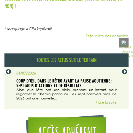
NON) !
* Marquage « CE » impératif
Retour liste des actualités
TOUTES LES ACTUS SUR LE TERRAIN
31/07/2026
29/07/20
SABLE
COUP D’ŒIL DANS LE RÉTRO AVANT LA PAUSE AOUTIENNE :
LA TRIBU
SEPT MOIS D'ACTIONS ET DE RÉSULTATS
Dans "En
tribune d
 du grand
Alors que l'été bat son plein, prenons un instant pour
regarder le chemin parcouru. Les sept premiers mois de
ire la suite
2026 ont une nouvelle...
+ Lire la suite