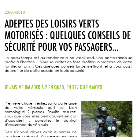
20/07/2018
ADEPTES DES LOISIRS VERTS
MOTORISÉS : QUELQUES CONSEILS DE
SÉCURITÉ POUR VOS PASSAGERS...
Le beau temps est au rendez-vous ce week-end, une petite rando se
profile à l’horizon…. Vous souhaitez en faire profiter un membre de votre
famille, un ami… Ces quelques conseils lui permettront (et à vous aussi)
de profiter de cette balade en toute sécurité.
JE VAIS ME BALADER À 2 EN QUAD, EN SSV OU EN MOTO.
Première chose, vérifiez sur la carte grise
de votre véhicule qu’il est bien
homologué 2 places. Ensuite, assurez-
vous que vous êtes bien couvert en cas
d’accident : consultez le contrat
d’assurance du véhicule.
Bien sûr vous devez avoir le permis de
conduire adéquat. Rappelez-vous aussi