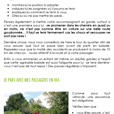
montrez-lui la position à adopter
indiquez-lui les poignées où il pourra se tenir
expliquez-lui comment se tenir à vous,
Dites-lui où ne pas mettre les pieds…
Pensez également à mettre votre accompagnant en garde, surtout si
c’est une première pour lui :
se promener dans les chemins en quad ou
en moto, ce n’est pas comme être en voiture sur une belle route
goudronnée… Il faut se tenir fermement car les chocs et secousses ne
sont pas rares !
Dernière chose, nous vous conseillons de faire le tour du quartier afin de
vous assurer que tout se passe bien avant de partir en balade.
Rappelez-vous que la moitié des accidents se produisent à moins de 10
km de chez soi… soyez attentif à la route et à votre passager.
Enfin, si vous emmenez un enfant (et même un adulte) gardez à l’esprit
que cette agréable balade est aussi fatigante pour lui : se tenir derrière-
vous n’est pas de tout repos ! Des pauses régulières s’imposent.
JE PARS AVEC MES PASSAGERS EN 4X4.
Comme pour tout
véhicule, une assurance
est obligatoire.
Vérifiez bien que :
vous êtes assuré, c’est