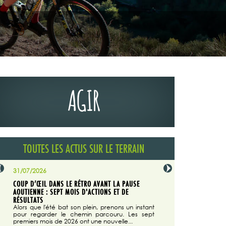
AGIR
TOUTES LES ACTUS SUR LE TERRAIN
31/07/2026
29/07/2026
COUP D’ŒIL DANS LE RÉTRO AVANT LA PAUSE
LA TRIBUNE DU CODEVER
NÉE
AOUTIENNE : SEPT MOIS D'ACTIONS ET DE
MAGAZINE N°140
on du
RÉSULTATS
Dans "Enduro M
e...
d'août/septembre 2026, 
Alors que l'été bat son plein, prenons un instant
 suite
succès du Codever.
pour regarder le chemin parcouru. Les sept
premiers mois de 2026 ont une nouvelle...