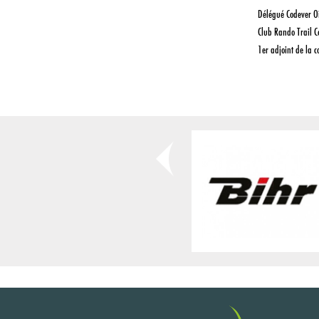
Délégué Codever O
Club Rando Trail 
1er adjoint de la 