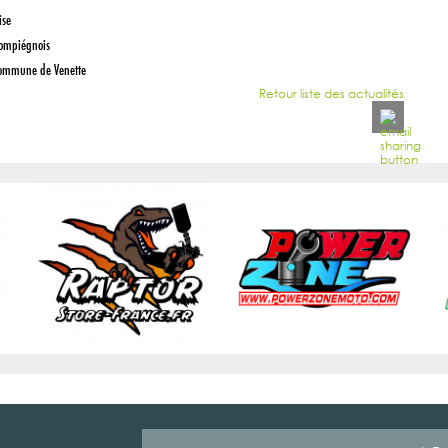
ise
Compiégnois
commune de Venette
Retour liste des actualités