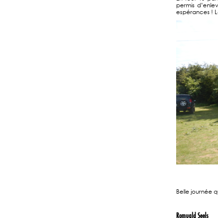
permis d’enle
espérances ! L
Belle journée 
Romuald Seels