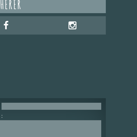
HÉRER
: