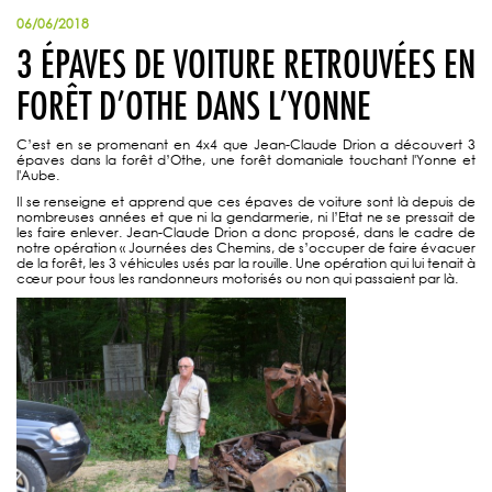
06/06/2018
3 ÉPAVES DE VOITURE RETROUVÉES EN
FORÊT D’OTHE DANS L’YONNE
C’est en se promenant en 4x4 que Jean-Claude Drion a découvert 3
épaves dans la forêt d’Othe, une forêt domaniale touchant l'Yonne et
l'Aube.
Il se renseigne et apprend que ces épaves de voiture sont là depuis de
nombreuses années et que ni la gendarmerie, ni l’Etat ne se pressait de
les faire enlever. Jean-Claude Drion a donc proposé, dans le cadre de
notre opération « Journées des Chemins, de s’occuper de faire évacuer
de la forêt, les 3 véhicules usés par la rouille. Une opération qui lui tenait à
cœur pour tous les randonneurs motorisés ou non qui passaient par là.