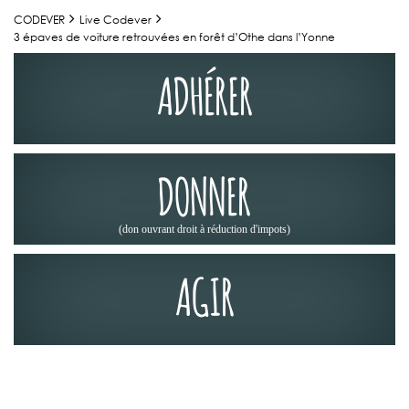
CODEVER
Live Codever
3 épaves de voiture retrouvées en forêt d’Othe dans l’Yonne
ADHÉRER
DONNER
(don ouvrant droit à réduction d'impots)
AGIR
JOURNÉES DES CHEMINS