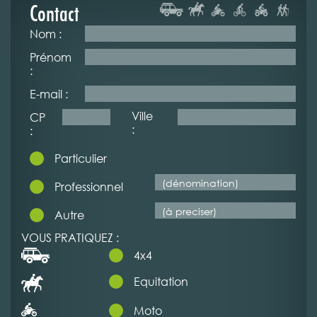
Contact
Nom :
Prénom
:
E-mail :
Ville
CP
:
:
Particulier
Professionnel
Autre
VOUS PRATIQUEZ :
4x4
Equitation
Moto