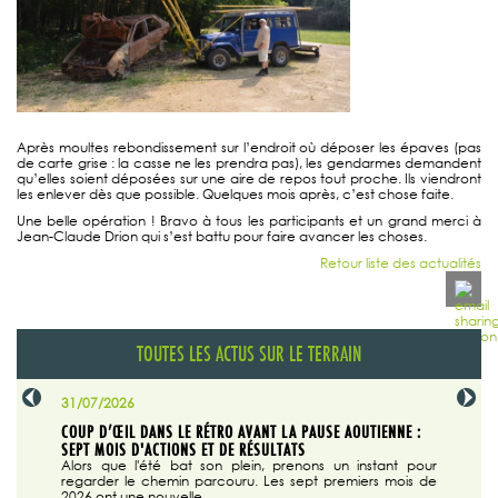
Après moultes rebondissement sur l’endroit où déposer les épaves (pas
de carte grise : la casse ne les prendra pas), les gendarmes demandent
qu’elles soient déposées sur une aire de repos tout proche. Ils viendront
les enlever dès que possible. Quelques mois après, c’est chose faite.
Une belle opération ! Bravo à tous les participants et un grand merci à
Jean-Claude Drion qui s’est battu pour faire avancer les choses.
Retour liste des actualités
TOUTES LES ACTUS SUR LE TERRAIN
31/07/2026
29/07/20
SABLE
COUP D’ŒIL DANS LE RÉTRO AVANT LA PAUSE AOUTIENNE :
LA TRIBU
SEPT MOIS D'ACTIONS ET DE RÉSULTATS
Dans "En
tribune d
 du grand
Alors que l'été bat son plein, prenons un instant pour
regarder le chemin parcouru. Les sept premiers mois de
ire la suite
2026 ont une nouvelle...