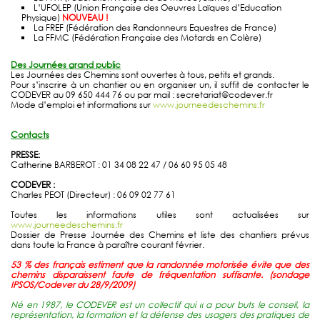
L’UFOLEP (Union Française des Oeuvres Laïques d’Education
Physique)
NOUVEAU !
La FREF (Fédération des Randonneurs Equestres de France)
La FFMC (Fédération Française des Motards en Colère)
Des Journées grand public
Les Journées des Chemins sont ouvertes à tous, petits et grands.
Pour s’inscrire à un chantier ou en organiser un, il suffit de contacter le
CODEVER au 09 650 444 76 ou par mail : secretariat@codever.fr
Mode d’emploi et informations sur
www.journeedeschemins.fr
Contacts
PRESSE:
Catherine BARBEROT : 01 34 08 22 47 / 06 60 95 05 48
CODEVER :
Charles PEOT (Directeur) : 06 09 02 77 61
Toutes les informations utiles sont actualisées sur
www.journeedeschemins.fr
Dossier de Presse Journée des Chemins et liste des chantiers prévus
dans toute la France à paraître courant février.
53 % des français estiment que la randonnée motorisée évite que des
chemins disparaissent faute de fréquentation suffisante. (sondage
IPSOS/Codever du 28/9/2009)
Né en 1987, le CODEVER est un collectif qui « a pour buts le conseil, la
représentation, la formation et la défense des usagers des pratiques de