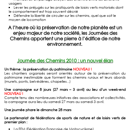
usagers
Lever les préjugés sur les pratiquants de loisirs verts motorisés dont
le comportement est trop souvent décrié
Défendre la liberté de circuler sur les chemins, quel que soit le
moyen de locomotion
A l’heure où la préservation de notre planète est un
enjeu majeur de notre société, les Journées des
Chemins apportent une pierre à l’édifice de notre
environnement.
Journée des Chemins 2010 : un nouvel élan
Un thème : la préservation du patrimoine
NOUVEAU !
Les chantiers organisés seront orientés autour de la préservation du
patrimoine inestimable que forment les chemins ruraux et leurs abords
(murets, ponts, belvédères, chapelles...)
Une campagne sur 8 jours (27 mars – 3 avril) au lieu d’un week-end
NOUVEAU !
Compte tenu des nombreuses initiatives des associations et collectivités,
la campagne aura lieu du samedi 27 mars au samedi 3 avril.
Une journée phare le dimanche 28 mars
Le partenariat de fédérations de sports de nature et de loisirs verts de
premier plan :
La FFM (Fédération Française de Motocyclisme)