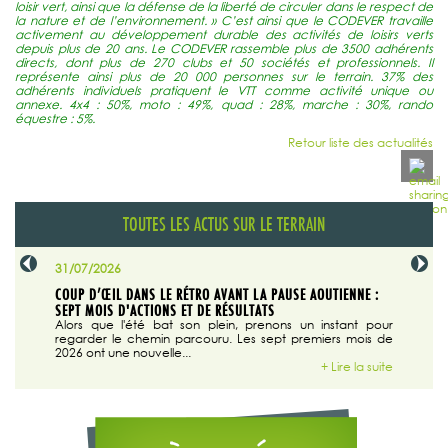
loisir vert, ainsi que la défense de la liberté de circuler dans le respect de
la nature et de l’environnement. » C’est ainsi que le CODEVER travaille
activement au développement durable des activités de loisirs verts
depuis plus de 20 ans. Le CODEVER rassemble plus de 3500 adhérents
directs, dont plus de 270 clubs et 50 sociétés et professionnels. Il
représente ainsi plus de 20 000 personnes sur le terrain. 37% des
adhérents individuels pratiquent le VTT comme activité unique ou
annexe. 4x4 : 50%, moto : 49%, quad : 28%, marche : 30%, rando
équestre : 5%.
Retour liste des actualités
TOUTES LES ACTUS SUR LE TERRAIN
31/07/2026
29/07/20
SABLE
COUP D’ŒIL DANS LE RÉTRO AVANT LA PAUSE AOUTIENNE :
LA TRIBU
SEPT MOIS D'ACTIONS ET DE RÉSULTATS
Dans "En
tribune d
 du grand
Alors que l'été bat son plein, prenons un instant pour
regarder le chemin parcouru. Les sept premiers mois de
ire la suite
2026 ont une nouvelle...
+ Lire la suite