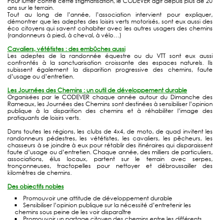
Pour lutter contre cette stigmatisation, le CODEVER agit depuis plus de 20
ans sur le terrain.
Tout au long de l’année, l’association intervient pour expliquer,
démontrer que les adeptes des loisirs verts motorisés, sont eux aussi des
éco citoyens qui savent cohabiter avec les autres usagers des chemins
(randonneurs à pied, à cheval, à vélo…)
Cavaliers, vététistes : des embûches aussi
Les adeptes de la randonnée équestre ou du VTT sont eux aussi
confrontés à la sanctuarisation croissante des espaces naturels. Ils
subissent également la disparition progressive des chemins, faute
d’usage ou d’entretien.
Les Journées des Chemins : un outil de développement durable
Organisées par le CODEVER chaque année autour du Dimanche des
Rameaux, les Journées des Chemins sont destinées à sensibiliser l’opinion
publique à la disparition des chemins et à réhabiliter l’image des
pratiquants de loisirs verts.
Dans toutes les régions, les clubs de 4x4, de moto, de quad invitent les
randonneurs pédestres, les vététistes, les cavaliers, les pêcheurs, les
chasseurs à se joindre à eux pour rétablir des itinéraires qui disparaissent
faute d’usage ou d’entretien. Chaque année, des milliers de particuliers,
associations, élus locaux, partent sur le terrain avec serpes,
tronçonneuses, tractopelles pour nettoyer et débroussailler des
kilomètres de chemins.
Des objectifs nobles
Promouvoir une attitude de développement durable
Sensibiliser l’opinion publique sur la nécessité d’entretenir les
chemins sous peine de les voir disparaître
Promouvoir un partage citoyen des chemins entre les différents