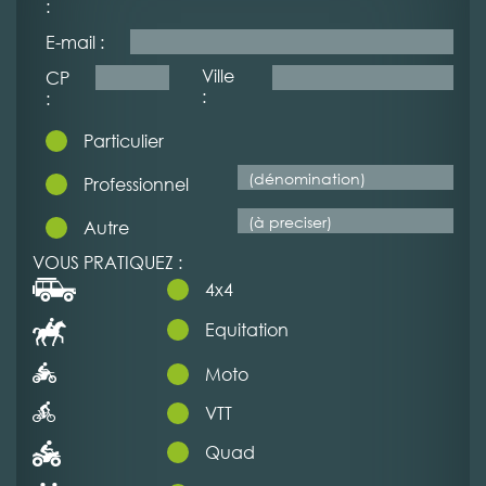
:
E-mail :
Ville
CP
:
:
Particulier
Professionnel
Autre
VOUS PRATIQUEZ :
4x4
Equitation
Moto
VTT
Quad