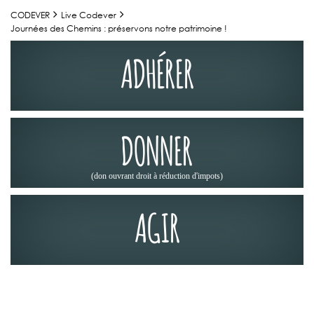
CODEVER
Live Codever
Journées des Chemins : préservons notre patrimoine !
ADHÉRER
DONNER
(don ouvrant droit à réduction d'impots)
AGIR
ACTUALITÉS