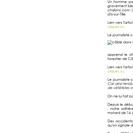
Un homme par
gravement bles
chalons.com. L
d'Is-sur-Tille.
Lien vers l'arti
cliquez ici
.
Le journaliste co
apprend le si
forestier de Côt
Lien vers l'arti
cliquez ici
.
Le journaliste c
Car ainsi tendu
de vététistes 
On ne lui fait pa
Depuis le débu
: notre adhére
motard de 16 a
Des accidents
qu'on signale 