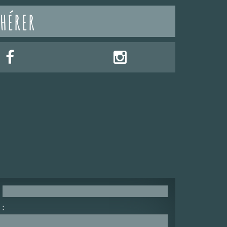
HÉRER
: