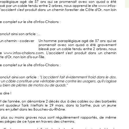
aplégique agé de 57 ans qui se promenait avec son quad a été
sé par un cable tendu entre 2 arbres, nous apprend le site www.infos-
'accident s'est produit dans un chemin forestier de Côte d'Or, non loin
cle complet sur le site d'Infos-Chalons :
nclut ainsi son article :...
Un homme paraplégique agé de 57 ans qui se
promenait avec son quad a été gravement
blessé par un cable tendu entre 2 arbres, nous
te www.infos-chalons.com. L'accident s'est produit dans un chemin
e d'Or, non loin d'Is-sur-Tille.
cle complet sur le site d'Infos-Chalons :
onclut ainsi son article :
"
L'accident fait évidemment froid dans le dos.
 un câble constitue une véritable arme contre les usagers, qu'il s'agisse
ou bien de pilotes de motos ou de quads."
s dire !
t de l'année, on dénombre 2 décès dus à des cables ou des barbelés
nt quadeur Tarik Meftahi le 29 mars, dans la Sarthe, puis un jeune
ns en juillet dans les Bouches-du-Rhône.
 plus ou moins graves nous sont régulièrement rapportés, de même
des pièges de ce type en travers des chemins.