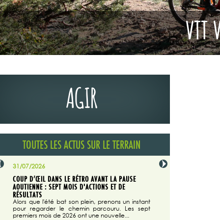
AGIR
TOUTES LES ACTUS SUR LE TERRAIN
31/07/2026
29/07/2026
COUP D’ŒIL DANS LE RÉTRO AVANT LA PAUSE
LA TRIBUNE DU CODEVER
NÉE
AOUTIENNE : SEPT MOIS D'ACTIONS ET DE
MAGAZINE N°140
on du
RÉSULTATS
Dans "Enduro M
e...
d'août/septembre 2026, 
Alors que l'été bat son plein, prenons un instant
 suite
succès du Codever.
pour regarder le chemin parcouru. Les sept
premiers mois de 2026 ont une nouvelle...