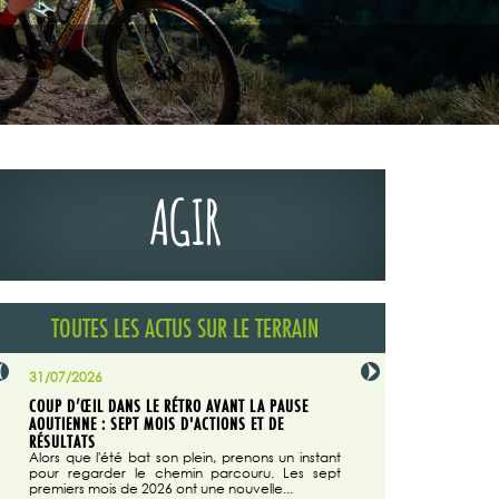
AGIR
TOUTES LES ACTUS SUR LE TERRAIN
31/07/2026
29/07/2026
COUP D’ŒIL DANS LE RÉTRO AVANT LA PAUSE
LA TRIBUNE DU CODEVER
NÉE
AOUTIENNE : SEPT MOIS D'ACTIONS ET DE
MAGAZINE N°140
on du
RÉSULTATS
Dans "Enduro M
e...
d'août/septembre 2026, 
Alors que l'été bat son plein, prenons un instant
 suite
succès du Codever.
pour regarder le chemin parcouru. Les sept
premiers mois de 2026 ont une nouvelle...