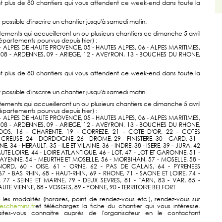
nt plus de 80 chantiers qui vous attendent ce week-end dans toute la
st possible d'inscrire un chantier jusqu'à samedi matin.
tements qui accueilleront un ou plusieurs chantiers ce dimanche 5 avril
partements pourvus depuis hier) :
4 - ALPES DE HAUTE PROVENCE, 05 - HAUTES ALPES, 06 - ALPES MARITIMES,
 08 - ARDENNES, 09 - ARIEGE, 12 - AVEYRON, 13 - BOUCHES DU RHONE,
nt plus de 80 chantiers qui vous attendent ce week-end dans toute la
st possible d'inscrire un chantier jusqu'à samedi matin.
tements qui accueilleront un ou plusieurs chantiers ce dimanche 5 avril
partements pourvus depuis hier) :
4 - ALPES DE HAUTE PROVENCE, 05 - HAUTES ALPES, 06 - ALPES MARITIMES,
 08 - ARDENNES, 09 - ARIEGE, 12 - AVEYRON, 13 - BOUCHES DU RHONE,
OS, 16 - CHARENTE, 19 - CORREZE, 21 - COTE D'OR, 22 - COTES
CREUSE, 24 - DORDOGNE, 26 - DROME, 29 - FINISTERE, 30 - GARD, 31 -
34 - HERAULT, 35 - ILE ET VILAINE, 36 - INDRE, 38 - ISERE, 39 - JURA, 42
HAUTE LOIRE, 44 - LOIRE ATLANTIQUE, 46 - LOT, 47 - LOT ET GARONNE, 51 -
AYENNE, 54 - MEURTHE ET MOSELLE, 56 - MORBIHAN, 57 - MOSELLE, 58 -
 NORD, 60 - OISE, 61 - ORNE, 62 - PAS DE CALAIS, 64 - PYRENEES
7 - BAS RHIN, 68 - HAUT-RHIN, 69 - RHONE, 71 - SAONE ET LOIRE, 74 -
 77 - SEINE ET MARNE, 79 - DEUX SEVRES, 81 - TARN, 83 - VAR, 85 -
AUTE VIENNE, 88 - VOSGES, 89 - YONNE, 90 - TERRITOIRE BELFORT
 les modalités (horaires, point de rendez-vous etc.), rendez-vous sur
schemins.fr
et téléchargez la fiche du chantier qui vous intéresse.
faites-vous connaitre auprès de l'organisateur en le contactant