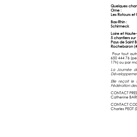
Quelques chanti
Orne :
Les Rotours e
Bas-Rhin :
Schirmeck
Loire et Haute-
5 chantiers s
Pays de Saint 
Rochebaron (4
Pour tout aut
650 444 76 (pe
17h) ou par ma
La Journée d
Développement D
Elle reçoit l
Fédération des
CONTACT PRESS
Catherine BARB
CONTACT COD
Charles PEOT (