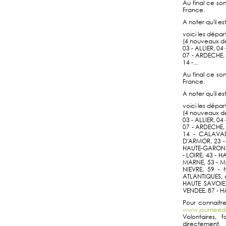
Au final ce so
France.
A noter qu'il e
voici les dépar
(4 nouveaux dé
03 - ALLIER, 0
07 - ARDECHE,
14 -...
Au final ce so
France.
A noter qu'il e
voici les dépar
(4 nouveaux dé
03 - ALLIER, 0
07 - ARDECHE,
14 - CALAVAD
D'ARMOR, 23 - 
HAUTE-GARONNE, 
- LOIRE, 43 - 
MARNE, 53 - M
NIEVRE, 59 -
ATLANTIQUES, 6
HAUTE SAVOIE,
VENDEE, 87 - H
Pour connaitre
www.journeede
Volontaires, 
directement.