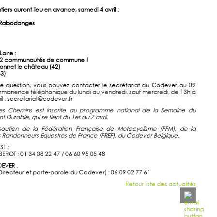
ers auront lieu en avance, samedi 4 avril :
t Rabodanges
Loire :
ur 2 communautés de commune !
Bonnet le château (42)
3)
re question, vous pouvez contacter le secrétariat du Codever au 09
rmanence téléphonique du lundi au vendredi, sauf mercredi, de 13h à
il : secretariat@codever.fr
es Chemins est inscrite au programme national de la Semaine du
urable, qui se tient du 1er au 7 avril.
e soutien de la Fédération Française de Motocyclisme (FFM), de la
 Randonneurs Equestres de France (FREF), du Codever Belgique.
E :
EROT : 01 34 08 22 47 / 06 60 95 05 48
EVER :
Directeur et porte-parole du Codever) : 06 09 02 77 61
Retour liste des actualités