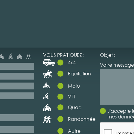
VOUS PRATIQUEZ :
Objet :
4x4
Votre message 
Equitation
Moto
VTT
Quad
J'accepte l
mes données
Randonnée
Autre