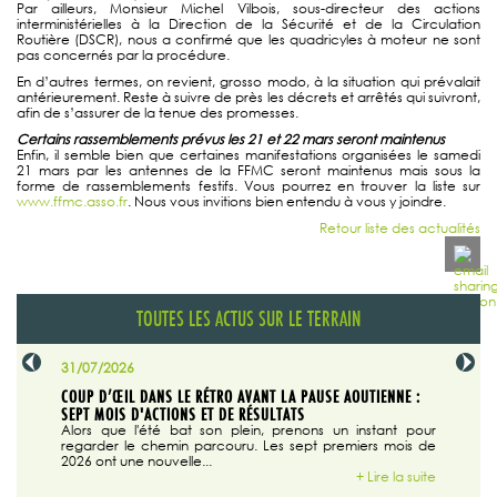
Par ailleurs, Monsieur Michel Vilbois, sous-directeur des actions
interministérielles à la Direction de la Sécurité et de la Circulation
Routière (DSCR), nous a confirmé que les quadricyles à moteur ne sont
pas concernés par la procédure.
En d’autres termes, on revient, grosso modo, à la situation qui prévalait
antérieurement. Reste à suivre de près les décrets et arrêtés qui suivront,
afin de s’assurer de la tenue des promesses.
Certains rassemblements prévus les 21 et 22 mars seront maintenus
Enfin, il semble bien que certaines manifestations organisées le samedi
21 mars par les antennes de la FFMC seront maintenus mais sous la
forme de rassemblements festifs. Vous pourrez en trouver la liste sur
www.ffmc.asso.fr
. Nous vous invitions bien entendu à vous y joindre.
Retour liste des actualités
TOUTES LES ACTUS SUR LE TERRAIN
31/07/2026
29/07/20
SABLE
COUP D’ŒIL DANS LE RÉTRO AVANT LA PAUSE AOUTIENNE :
LA TRIBU
SEPT MOIS D'ACTIONS ET DE RÉSULTATS
Dans "En
tribune d
 du grand
Alors que l'été bat son plein, prenons un instant pour
regarder le chemin parcouru. Les sept premiers mois de
ire la suite
2026 ont une nouvelle...
+ Lire la suite