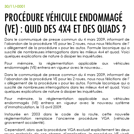
30/11/-0001
PROCÉDURE VÉHICULE ENDOMMAGÉ
(VE) : QUID DES 4X4 ET DES QUADS ?
Dans le communiqué de presse commun du 4 mars 2009, informant de
l’abandon de la procédure VE pour les 2 roues, nous nous félicitions de l’
« allègement de la procédure » pour les autos. Formule laconique qui a
suscité de nombreuses interrogations dans les milieux 4x4 et quad. Voici
quelques explications de nature à dissiper les inquiétudes.
Pour mémoire, la réglementation applicable aux véhicules
endommagés (VE) entrera en vigueur avec le nouveau...
Dans le communiqué de presse commun du 4 mars 2009, informant de
l’abandon de la procédure VE pour les 2 roues, nous nous félicitions de l’
« allègement de la procédure » pour les autos. Formule laconique qui a
suscité de nombreuses interrogations dans les milieux 4x4 et quad. Voici
quelques explications de nature à dissiper les inquiétudes.
Pour mémoire, la réglementation applicable aux véhicules
endommagés (VE) entrera en vigueur avec le nouveau système
d’immatriculation, le 15 avril 2009.
Instaurée en 2003 dans le code de la route, cette nouvelle
réglementation remplace l’ancienne procédure VGA (véhicule
gravement accidenté).
Cependant, alors que la procédure VGA excluait explicitement les deux
roues motorisés de son champ d’application, la procédure VE visait,