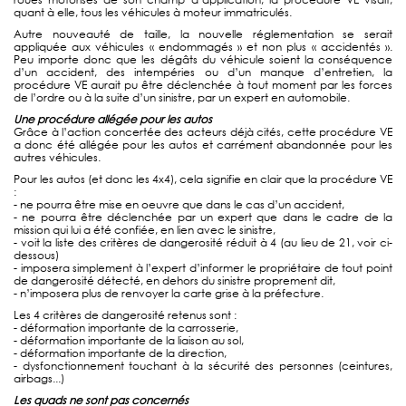
quant à elle, tous les véhicules à moteur immatriculés.
Autre nouveauté de taille, la nouvelle réglementation se serait
appliquée aux véhicules « endommagés » et non plus « accidentés ».
Peu importe donc que les dégâts du véhicule soient la conséquence
d’un accident, des intempéries ou d’un manque d’entretien, la
procédure VE aurait pu être déclenchée à tout moment par les forces
de l’ordre ou à la suite d’un sinistre, par un expert en automobile.
Une procédure allégée pour les autos
Grâce à l’action concertée des acteurs déjà cités, cette procédure VE
a donc été allégée pour les autos et carrément abandonnée pour les
autres véhicules.
Pour les autos (et donc les 4x4), cela signifie en clair que la procédure VE
:
- ne pourra être mise en oeuvre que dans le cas d’un accident,
- ne pourra être déclenchée par un expert que dans le cadre de la
mission qui lui a été confiée, en lien avec le sinistre,
- voit la liste des critères de dangerosité réduit à 4 (au lieu de 21, voir ci-
dessous)
- imposera simplement à l’expert d’informer le propriétaire de tout point
de dangerosité détecté, en dehors du sinistre proprement dit,
- n’imposera plus de renvoyer la carte grise à la préfecture.
Les 4 critères de dangerosité retenus sont :
- déformation importante de la carrosserie,
- déformation importante de la liaison au sol,
- déformation importante de la direction,
- dysfonctionnement touchant à la sécurité des personnes (ceintures,
airbags...)
Les quads ne sont pas concernés