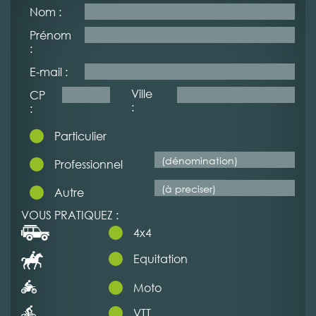
Nom :
Prénom
:
E-mail :
Ville
CP
:
:
Particulier
Professionnel
Autre
VOUS PRATIQUEZ :
4x4
Equitation
Moto
VTT