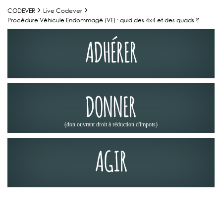
CODEVER
Live Codever
Procédure Véhicule Endommagé (VE) : quid des 4x4 et des quads ?
ADHÉRER
DONNER
(don ouvrant droit à réduction d'impots)
AGIR
ACTUALITÉS