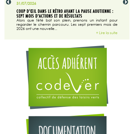
31/07/2026
29/07/20
SABLE
COUP D’ŒIL DANS LE RÉTRO AVANT LA PAUSE AOUTIENNE :
LA TRIBU
SEPT MOIS D'ACTIONS ET DE RÉSULTATS
Dans "En
tribune d
 du grand
Alors que l'été bat son plein, prenons un instant pour
regarder le chemin parcouru. Les sept premiers mois de
ire la suite
2026 ont une nouvelle...
+ Lire la suite