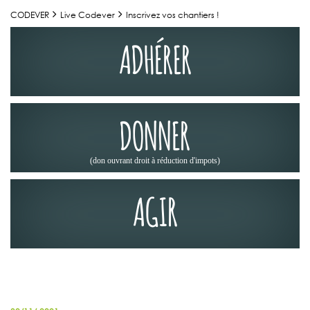
CODEVER
Live Codever
Inscrivez vos chantiers !
ADHÉRER
DONNER
(don ouvrant droit à réduction d'impots)
AGIR
JOURNÉES DES CHEMINS