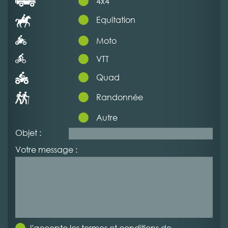
4x4
Equitation
Moto
VTT
Quad
Randonnée
Autre
Objet :
Votre message :
J'accepte les termes et conditions de