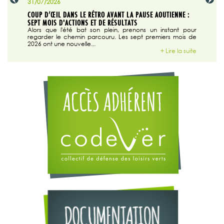
31/07/2026
29/07/20
SABLE
COUP D’ŒIL DANS LE RÉTRO AVANT LA PAUSE AOUTIENNE :
LA TRIBU
SEPT MOIS D'ACTIONS ET DE RÉSULTATS
Dans "En
tribune d
 du grand
Alors que l'été bat son plein, prenons un instant pour
regarder le chemin parcouru. Les sept premiers mois de
ire la suite
2026 ont une nouvelle...
+ Lire la suite