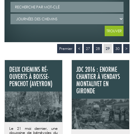
Premier
<
27
28
29
30
>
DEUX CHEMINS RÉ-
JDC 2016 : ENORME
OUVERTS À BOISSE-
CHANTIER À VENDAYS
PENCHOT (AVEYRON)
MONTALIVET EN
GIRONDE
Le 21 mai dernier, une
douzaine de bénévoles du