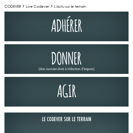
CODEVER
Live Codever
L'actu sur le terrain
ADHÉRER
DONNER
(don ouvrant droit à réduction d'impots)
AGIR
LE CODEVER SUR LE TERRAIN