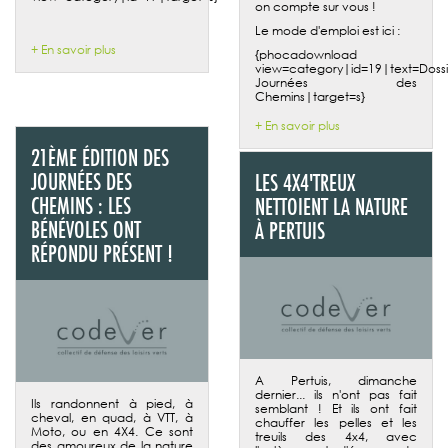
on compte sur vous !
Le mode d'emploi est ici :
+ En savoir plus
{phocadownload
view=category|id=19|text=Dossi
Journées des
Chemins|target=s}
+ En savoir plus
21ÈME ÉDITION DES
JOURNÉES DES
LES 4X4'TREUX
CHEMINS : LES
NETTOIENT LA NATURE
BÉNÉVOLES ONT
À PERTUIS
RÉPONDU PRÉSENT !
A Pertuis, dimanche
dernier... ils n'ont pas fait
Ils randonnent à pied, à
semblant ! Et ils ont fait
cheval, en quad, à VTT, à
chauffer les pelles et les
Moto, ou en 4X4. Ce sont
treuils des 4x4, avec
des amoureux de la nature