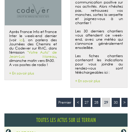
communication positive sur
nos activités. Alors n'hésitez
pas, retroussez vos
manches, sortez la serpette
et joignez-vous à un
chantier !
Les 30 derniers chantiers
Après France Info et France
vous attendent ce week-
Inter le week-end dernier
end, avec une météo qui
(voir
ici
), on parlera des
s'annonce généralement
Journées des Chemins et
ensoleillée.
du Codever sur RMC, dans
l'émission
"Votre Auto" de
Les fiches chantiers
Jean-Luc Moreau
,
contenant les indications
dimanche matin vers 8h30.
pour vous joindre au
A vos postes de radio !
rendez-vous sont
téléchargeables ici :
+ En savoir plus
+ En savoir plus
Premier
<
27
28
29
30
>
TOUTES LES ACTUS SUR LE TERRAIN