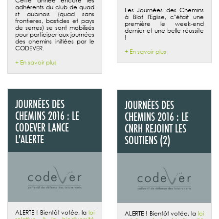
Cette année encore les
adhérents du club de quad
Les Journées des Chemins
st aubinois (quad sans
à Blot l'Eglise, c''était une
frontieres, bastides et pays
première le week-end
de serres) se sont mobilisés
dernier et une belle réussite
pour participer aux journées
!
des chemins initiées par le
CODEVER.
+ En savoir plus
+ En savoir plus
JOURNÉES DES
JOURNÉES DES
CHEMINS 2016 : LE
CHEMINS 2016 : LE
CODEVER LANCE
CNRH REJOINT LES
L'ALERTE
SOUTIENS (2)
ALERTE ! Bientôt votée, la
loi
ALERTE ! Bientôt votée, la
loi