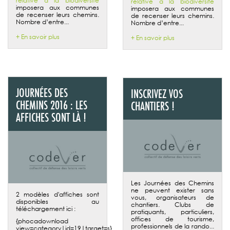
relative à la biodiversité
relative à la biodiversité
imposera aux communes
imposera aux communes
de recenser leurs chemins.
de recenser leurs chemins.
Nombre d’entre...
Nombre d’entre...
+ En savoir plus
+ En savoir plus
JOURNÉES DES
INSCRIVEZ VOS
CHEMINS 2016 : LES
CHANTIERS !
AFFICHES SONT LÀ !
Les Journées des Chemins
ne peuvent exister sans
2 modèles d'affiches sont
vous, organisateurs de
disponibles au
chantiers. Clubs de
téléchargement ici :
pratiquants, particuliers,
offices de tourisme,
{phocadownload
professionnels de la rando...
view=category|id=19|target=s}