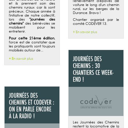
l'enlèvement d'épaves de
et ils prennent soin des
voiture le long d'un chemin
chemins ruraux car ils sont
rural, sur les berges de la
précieux. Chaque année à
Durance. Bravo !
l'initiative de notre collectif,
lors des
"journées des
Chantier organisé par le
chemins"
des bénévoles se
comité CODEVER 13.
mobilisent pour les
entretenir.
+ En savoir plus
Pour cette 21ème édition
,
force est de constater que
les pratiquants sont toujours
mobilisés autour de...
JOURNÉES DES
+ En savoir plus
CHEMINS : 30
CHANTIERS CE WEEK-
END !
JOURNÉES DES
CHEMINS ET CODEVER :
ON EN PARLE ENCORE
À LA RADIO !
Les Journées des Chemins
restent la locomotive de la