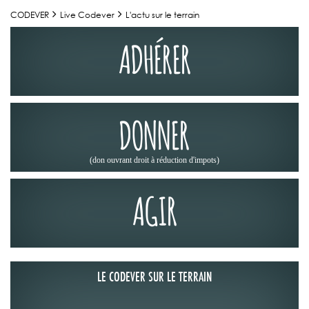
CODEVER
Live Codever
L'actu sur le terrain
ADHÉRER
DONNER
(don ouvrant droit à réduction d'impots)
AGIR
LE CODEVER SUR LE TERRAIN