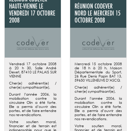
HAUTE-VIENNE LE
RÉUNION CODEVER
VENDREDI 17 OCTOBRE
NORD LE MERCREDI 15
2008
OCTOBRE 2008
Vendredi 17 octobre 2008
Mercredi 15 octobre 2008
à 20 h 30, Salle André
de 18 h à 20 h, Maison
Dexet, 87410 LE PALAIS SUR
Départementale du Sport,
VIENNE
26 Rue Denis Papin BAT 13,
59650 VILLENEUVE D’ASCQ.
Cher(e) adhérent(e) /
cher(e) sympathisant(e),
Cher(e) adhérent(e) /
cher(e) sympathisant(e),
Durant l’année 2006, la
mobilisation contre la
Durant l’année 2006, la
circulaire Olin a été forte.
mobilisation contre la
Elle a permis d’ouvrir des
circulaire Olin a été forte.
portes, et de faire entendre
Elle a permis d’ouvrir des
nos revendications.
portes, et de faire entendre
nos revendications.
Votre soutien moral,
financier et de terrain est
Votre soutien moral,
indispensable pour que le
financier et de terrain est