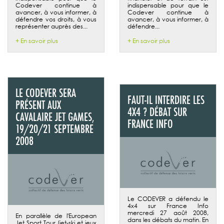
Codever continue à
indispensable pour que le
avancer, à vous informer, à
Codever continue à
défendre vos droits, à vous
avancer, à vous informer, à
représenter auprès des...
défendre...
+ En savoir plus
+ En savoir plus
LE CODEVER SERA
FAUT-IL INTERDIRE LES
PRÉSENT AUX
4X4 ? DÉBAT SUR
CAVALAIRE JET GAMES,
FRANCE INFO
19/20/21 SEPTEMBRE
2008
Le CODEVER a défendu le
4x4 sur France Info
mercredi 27 août 2008,
En parallèle de l'European
dans les débats du matin. En
Jet Sport Tour (jet-ski et jeux