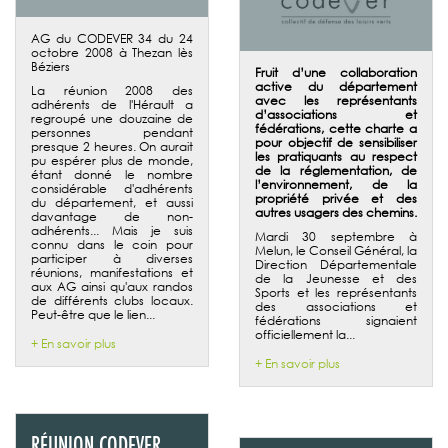
AG du CODEVER 34 du 24
octobre 2008 à Thezan lès
Béziers
Fruit d’une collaboration
active du département
La réunion 2008 des
avec les représentants
adhérents de l'Hérault a
d’associations et
regroupé une douzaine de
fédérations, cette charte a
personnes pendant
pour objectif de sensibiliser
presque 2 heures. On aurait
les pratiquants au respect
pu espérer plus de monde,
de la réglementation, de
étant donné le nombre
l’environnement, de la
considérable d'adhérents
propriété privée et des
du département, et aussi
autres usagers des chemins.
davantage de non-
adhérents... Mais je suis
Mardi 30 septembre à
connu dans le coin pour
Melun, le Conseil Général, la
participer à diverses
Direction Départementale
réunions, manifestations et
de la Jeunesse et des
aux AG ainsi qu'aux randos
Sports et les représentants
de différents clubs locaux.
des associations et
Peut-être que le lien...
fédérations signaient
officiellement la...
+ En savoir plus
+ En savoir plus
RÉUNION CODEVER