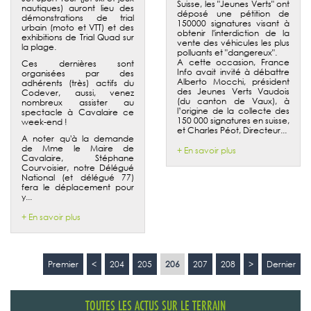
Suisse, les "Jeunes Verts" ont
nautiques) auront lieu des
déposé une pétition de
démonstrations de trial
150000 signatures visant à
urbain (moto et VTT) et des
obtenir l'interdiction de la
exhibitions de Trial Quad sur
vente des véhicules les plus
la plage.
polluants et "dangereux".
A cette occasion, France
Ces dernières sont
Info avait invité à débattre
organisées par des
Alberto Mocchi, président
adhérents (très) actifs du
des Jeunes Verts Vaudois
Codever, aussi, venez
(du canton de Vaux), à
nombreux assister au
l’origine de la collecte des
spectacle à Cavalaire ce
150 000 signatures en suisse,
week-end !
et Charles Péot, Directeur...
A noter qu'à la demande
de Mme le Maire de
+ En savoir plus
Cavalaire, Stéphane
Courvoisier, notre Délégué
National (et délégué 77)
fera le déplacement pour
y...
+ En savoir plus
Premier
<
204
205
206
207
208
>
Dernier
TOUTES LES ACTUS SUR LE TERRAIN