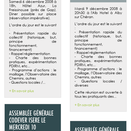
Samedi 6 décembre 2008 à
18h, Hôtel Azur, La
Mardi 9 décembre 2008 à
Freissinouse (près de Gap).
20h30 à l'Alb Hotel à Alby
Diner possible sur place
sur Chéran.
(réservation impérative).
L’ordre du jour est le suivant
L’ordre du jour est le suivant
:
:
- Présentation rapide du
- Présentation rapide du
collectif (historique, but,
collectif (historique, but,
principe de
principe de
fonctionnement,
fonctionnement,
financement)
financement)
- Rappel réglementation
- Rappel réglementation
- Charte des bonnes
- Charte des bonnes
pratiques, expérimentation
pratiques, expérimentation
PDIRM, etc...
PDIRM, etc...
- Programme d’actions : le
- Programme d’actions : le
maillage, l’Observatoire des
maillage, l’Observatoire des
Chemins, autres
Chemins, autres
- Questions locales /
- Questions locales /...
diverses
+ En savoir plus
Cette réunion est ouverte à
tous les pratiquants des...
+ En savoir plus
ASSEMBLÉE GÉNÉRALE
CODEVER ISERE LE
MERCREDI 10
ASSEMBLÉE GÉNÉRALE