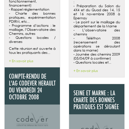
fonctionnement,
:
financement)
- Préparation du Salon du
- Rappel réglementation
4X4 et du Quad des 14, 15
- Charte des bonnes
et 16 novembre 2008 à
pratiques, expérimentation
Epernay
PDIRM, etc...
- Le point sur le maillage du
- Programme d’actions : le
département de la Marne
maillage, l’Observatoire des
- L’observatoire des
Chemins, autres
chemins
- Questions locales /
- Téléthon 2008
diverses
(recensement des
opérations se déroulant
Cette réunion est ouverte à
dans la marne)
tous les pratiquants des...
- Journée des chemins 2009
(05/04/09 à confirmer)
+ En savoir plus
- Questions locales et...
+ En savoir plus
COMPTE-RENDU DE
L'AG CODEVER HERAULT
DU VENDREDI 24
SEINE ET MARNE : LA
OCTOBRE 2008
CHARTE DES BONNES
PRATIQUES EST SIGNÉE