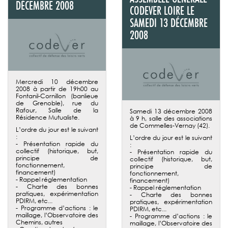
DÉCEMBRE 2008
CODEVER LOIRE LE
SAMEDI 13 DÉCEMBRE
2008
Mercredi 10 décembre
2008 à partir de 19h00 au
Fontanil-Cornillon (banlieue
de Grenoble), rue du
Rafour, Salle de la
Samedi 13 décembre 2008
Résidence Mutualiste.
à 9 h, salle des associations
de Commelles-Vernay (42).
L’ordre du jour est le suivant
:
L’ordre du jour est le suivant
- Présentation rapide du
:
collectif (historique, but,
- Présentation rapide du
principe de
collectif (historique, but,
fonctionnement,
principe de
financement)
fonctionnement,
- Rappel réglementation
financement)
- Charte des bonnes
- Rappel réglementation
pratiques, expérimentation
- Charte des bonnes
PDIRM, etc...
pratiques, expérimentation
- Programme d’actions : le
PDIRM, etc...
maillage, l’Observatoire des
- Programme d’actions : le
Chemins, autres
maillage, l’Observatoire des