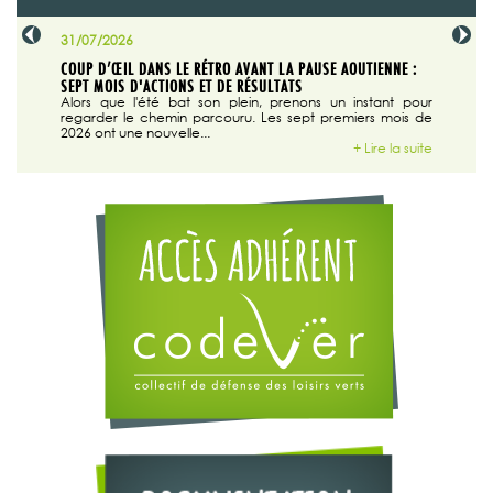
31/07/2026
29/07/20
SABLE
COUP D’ŒIL DANS LE RÉTRO AVANT LA PAUSE AOUTIENNE :
LA TRIBU
SEPT MOIS D'ACTIONS ET DE RÉSULTATS
Dans "En
tribune d
 du grand
Alors que l'été bat son plein, prenons un instant pour
regarder le chemin parcouru. Les sept premiers mois de
ire la suite
2026 ont une nouvelle...
+ Lire la suite