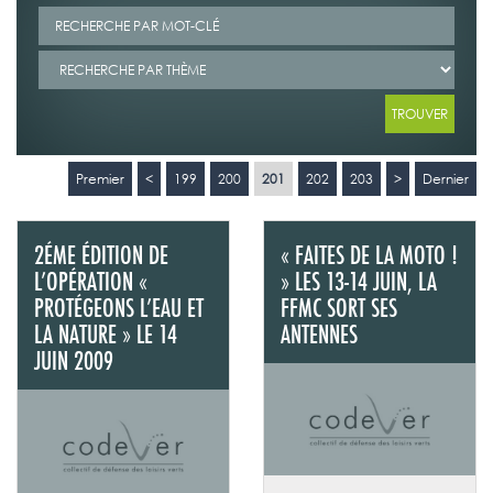
Premier
<
199
200
201
202
203
>
Dernier
2ÉME ÉDITION DE
« FAITES DE LA MOTO !
L’OPÉRATION «
» LES 13-14 JUIN, LA
PROTÉGEONS L’EAU ET
FFMC SORT SES
LA NATURE » LE 14
ANTENNES
JUIN 2009