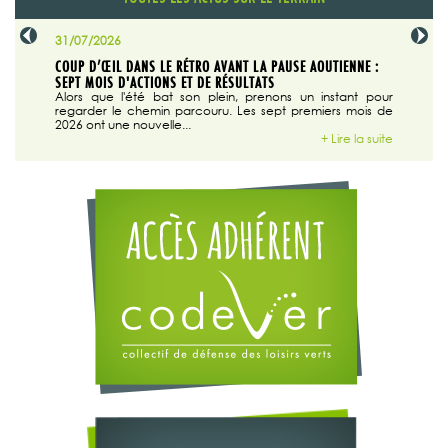
31/07/2026
29/07/20
SABLE
COUP D’ŒIL DANS LE RÉTRO AVANT LA PAUSE AOUTIENNE :
LA TRIBU
SEPT MOIS D'ACTIONS ET DE RÉSULTATS
Dans "En
tribune d
 du grand
Alors que l'été bat son plein, prenons un instant pour
regarder le chemin parcouru. Les sept premiers mois de
ire la suite
2026 ont une nouvelle...
+ Lire la suite