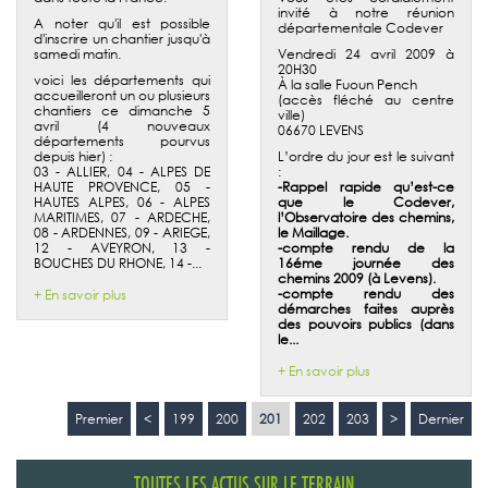
invité à notre réunion
A noter qu'il est possible
départementale Codever
d'inscrire un chantier jusqu'à
samedi matin.
Vendredi 24 avril 2009 à
20H30
voici les départements qui
À la salle Fuoun Pench
accueilleront un ou plusieurs
(accès fléché au centre
chantiers ce dimanche 5
ville)
avril (4 nouveaux
06670 LEVENS
départements pourvus
depuis hier) :
L’ordre du jour est le suivant
03 - ALLIER, 04 - ALPES DE
:
HAUTE PROVENCE, 05 -
-Rappel rapide qu’est-ce
HAUTES ALPES, 06 - ALPES
que le Codever,
MARITIMES, 07 - ARDECHE,
l’Observatoire des chemins,
08 - ARDENNES, 09 - ARIEGE,
le Maillage.
12 - AVEYRON, 13 -
-compte rendu de la
BOUCHES DU RHONE, 14 -...
16éme journée des
chemins 2009 (à Levens).
-compte rendu des
+ En savoir plus
démarches faites auprès
des pouvoirs publics (dans
le...
+ En savoir plus
Premier
<
199
200
201
202
203
>
Dernier
TOUTES LES ACTUS SUR LE TERRAIN