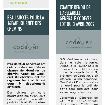
+ En savoir plus
COMPTE RENDU DE
L'ASSEMBLÉE
BEAU SUCCÈS POUR LA
GÉNÉRALE CODEVER
16ÈME JOURNÉE DES
LOT DU 3 AVRIL 2009
CHEMINS
l'AG s’est tenue à Cahors,
dans la salle Servantie,
Près de 2500 bénévoles ont
utilisée le 26 Février pour la
débroussaillé et nettoyé des
réunion de sensibilisation au
dizaines de kilomètres de
cours de laquelle Mr HUET,
chemins ruraux ce week-
président du Codever, était
end. 80 chantiers ont été
intervenu à ma demande.
organisés les 4 et 5 avril
Que Patrick Rousseau soit ici
dans 54 départements
remercié pour le prêt de
différents.
cette salle ainsi que pour
son message d’accueil.
Des chiffres en nette
progression puisqu’en 2008
L'assemblée Générale du
on comptait environ 2000
CODEVER – Lot 46 débute
participants et 60 chantiers
donc vers 20h00, en