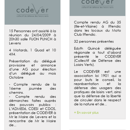
Compte rendu AG du 35
(Ille-et-Vilaine) à Iffendic
dans les locaux du Moto
15 Personnes ont assisté à la
Club Iffendic.
réunion du 24/04/2009 à
20h30 salle FUON PUNCH à
32 personnes présentes
Levens
Edyth Quincé déléguée
4 Motards, 1 Quad et 10
régionale a tout d’abord
4X4.
présenté le CODEVER
(Collectif de Défense des
Présentation du délégué
Loisirs Verts).
provisoire et annonce
d’une AG pour élection
Le CODEVER est une
d’un délégué au mois
association loi 1901 qui a
Octobre
pour buts le conseil, la
représentation et la
- Compte rendu de la
défense des usagers des
16eme journée des
pratiques de loisirs vert, ainsi
chemins.
que la défense de la liberté
- Compte rendu des
de circuler dans le respect
démarches faites auprès
de la nature et de...
des pouvoirs publics :
L’ADME06, CDESI et CDOS,
+ En savoir plus
présentation de CODEVER à
Mr le Maire de Levens et la
rencontre de Mr le Maire
de...