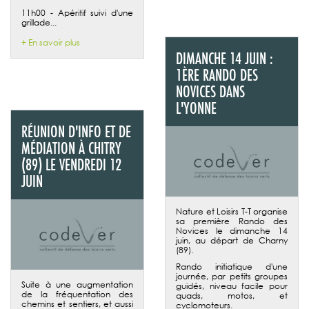
11h00 - Apéritif suivi d'une
grillade...
+ En savoir plus
DIMANCHE 14 JUIN :
1ÈRE RANDO DES
NOVICES DANS
L'YONNE
RÉUNION D'INFO ET DE
MÉDIATION À CHITRY
(89) LE VENDREDI 12
JUIN
Nature et Loisirs T-T organise
sa première Rando des
Novices le dimanche 14
juin, au départ de Charny
(89).
Rando initiatique d'une
journée, par petits groupes
Suite à une augmentation
guidés, niveau facile pour
de la fréquentation des
quads, motos, et
chemins et sentiers, et aussi
cyclomoteurs.