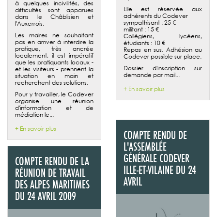
à quelques incivilités, des
Elle est réservée aux
difficultés sont apparues
adhérents du Codever
dans le Châblisien et
sympathisant : 25 €
l'Auxerrois.
militant : 15 €
Les maires ne souhaitant
Collégiens, lycéens,
pas en arriver à interdire la
étudiants : 10 €
pratique, très ancrée
Repas en sus. Adhésion au
localement, il est impératif
Codever possible sur place.
que les pratiquants locaux -
Dossier d'inscription sur
et les visiteurs - prennent la
demande par mail...
situation en main et
recherchent des solutions.
+ En savoir plus
Pour y travailler, le Codever
organise une réunion
d'information et de
médiation le...
+ En savoir plus
COMPTE RENDU DE
L'ASSEMBLÉE
GÉNÉRALE CODEVER
COMPTE RENDU DE LA
ILLE-ET-VILAINE DU 24
RÉUNION DE TRAVAIL
AVRIL
DES ALPES MARITIMES
DU 24 AVRIL 2009