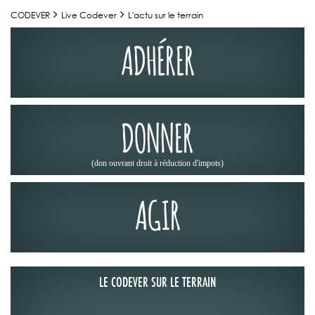
CODEVER
Live Codever
L'actu sur le terrain
ADHÉRER
DONNER
(don ouvrant droit à réduction d'impots)
AGIR
LE CODEVER SUR LE TERRAIN