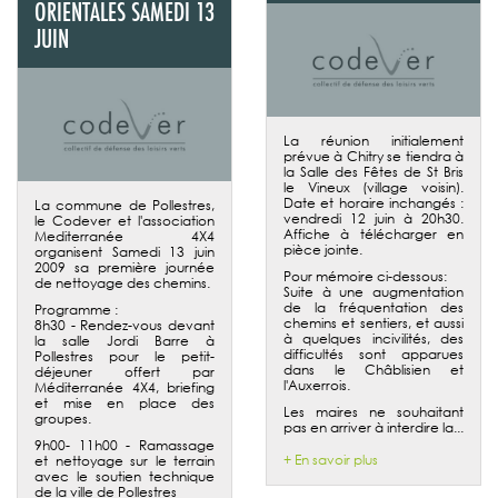
ORIENTALES SAMEDI 13
JUIN
La réunion initialement
prévue à Chitry se tiendra à
la Salle des Fêtes de St Bris
le Vineux (village voisin).
Date et horaire inchangés :
La commune de Pollestres,
vendredi 12 juin à 20h30.
le Codever et l'association
Affiche à télécharger en
Mediterranée 4X4
pièce jointe.
organisent Samedi 13 juin
2009 sa première journée
Pour mémoire ci-dessous:
de nettoyage des chemins.
Suite à une augmentation
de la fréquentation des
Programme :
chemins et sentiers, et aussi
8h30 - Rendez-vous devant
à quelques incivilités, des
la salle Jordi Barre à
difficultés sont apparues
Pollestres pour le petit-
dans le Châblisien et
déjeuner offert par
l'Auxerrois.
Méditerranée 4X4, briefing
et mise en place des
Les maires ne souhaitant
groupes.
pas en arriver à interdire la...
9h00- 11h00 - Ramassage
+ En savoir plus
et nettoyage sur le terrain
avec le soutien technique
de la ville de Pollestres