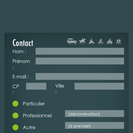
Contact
Nom :
Prénom
:
E-mail :
Ville
CP
:
:
Particulier
Professionnel
Autre