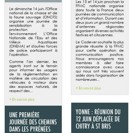
Les 13 et 14 juin prochain la
FFMC nationale organise
Le dimanche 14 juin, l'Office
dans toute la France deux
national de la chasse et de
journées de communication
la faune sauvage (ONCFS)
et d’information. Durant ces
organise une journée de
deux jours un grand nombre
sensibilisation à la
d’antennes régionales
protection de
organisent diverses activités
l'environnement. L’Office
festives et citoyennes.
Nationale de l’Eau et des
Milieux Aquatiques
Le Codever souhaite la plus
(ONEMA) et d'autres forces
grande réussite à la FFMC
de police participeront à
pour cette opération de
l’opération.
communication positive.
Nous encourageons nos
Comme l’an dernier, les
membres à aller faire
agents iront sur le terrain
connaissance avec ceux
pour informer les usagers
qui nous ont très souvent
de la réglementation en
aidés dans l'organisation de
matière de circulation des
nombreuses...
véhicules à moteur dans
des espaces naturels, de
+ En savoir plus
respect des...
+ En savoir plus
YONNE : RÉUNION DU
UNE PREMIÈRE
12 JUIN DÉPLACÉE DE
JOURNÉE DES CHEMINS
CHITRY À ST BRIS
DANS LES PYRÉNÉES