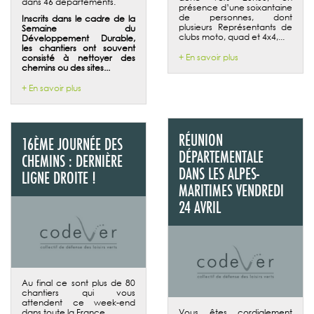
dans 46 départements.
présence d’une soixantaine
de personnes, dont
Inscrits dans le cadre de la
plusieurs Représentants de
Semaine du
clubs moto, quad et 4x4,...
Développement Durable,
les chantiers ont souvent
+ En savoir plus
consisté à nettoyer des
chemins ou des sites...
+ En savoir plus
RÉUNION
16ÈME JOURNÉE DES
DÉPARTEMENTALE
CHEMINS : DERNIÈRE
DANS LES ALPES-
LIGNE DROITE !
MARITIMES VENDREDI
24 AVRIL
Au final ce sont plus de 80
chantiers qui vous
attendent ce week-end
dans toute la France.
Vous êtes cordialement