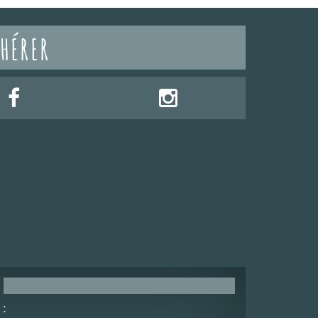
HÉRER
: