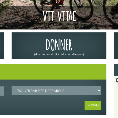
VTT VTTAE
DONNER
(don ouvrant droit à réduction d'impots)
19/06/2026
 CODEVER DANS OFFROAD 4X4
LA « MÉTÉO DES FORÊTS » : UN RÉFLEXE
23
INDISPENSABLE AVANT DE PARTIR EN RANDON
ribune du Codever dans "Off Road
Depuis 2023, Météo-France met à dispositi
juin 2026.
grand public la « météo des forêts », une cart
+ Lire la suite
+ Lire la