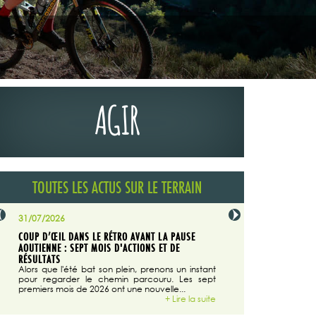
AGIR
TOUTES LES ACTUS SUR LE TERRAIN
31/07/2026
29/07/2026
COUP D’ŒIL DANS LE RÉTRO AVANT LA PAUSE
LA TRIBUNE DU CODEVER
NÉE
AOUTIENNE : SEPT MOIS D'ACTIONS ET DE
MAGAZINE N°140
on du
RÉSULTATS
Dans "Enduro M
e...
d'août/septembre 2026, 
Alors que l'été bat son plein, prenons un instant
 suite
succès du Codever.
pour regarder le chemin parcouru. Les sept
premiers mois de 2026 ont une nouvelle...
+ Lire la suite