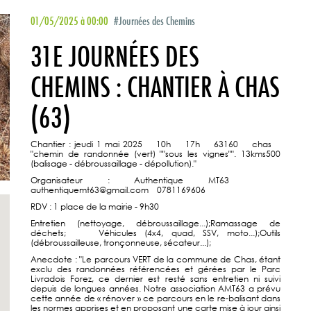
01/05/2025 à 00:00
#Journées des Chemins
31E JOURNÉES DES
CHEMINS : CHANTIER À CHAS
(63)
Chantier : jeudi 1 mai 2025 10h 17h 63160 chas
"chemin de randonnée (vert) ""sous les vignes"". 13kms500
(balisage - débroussaillage - dépollution)."
Organisateur : Authentique MT63
authentiquemt63@gmail.com 0781169606
RDV : 1 place de la mairie - 9h30
Entretien (nettoyage, débroussaillage...);Ramassage de
déchets; Véhicules (4x4, quad, SSV, moto...);Outils
(débroussailleuse, tronçonneuse, sécateur...);
Anecdote : "Le parcours VERT de la commune de Chas, étant
exclu des randonnées référencées et gérées par le Parc
Livradois Forez, ce dernier est resté sans entretien ni suivi
depuis de longues années. Notre association AMT63 a prévu
cette année de « rénover » ce parcours en le re-balisant dans
les normes apprises et en proposant une carte mise à jour ainsi