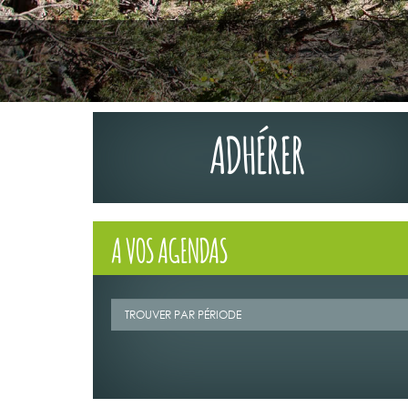
ADHÉRER
A VOS AGENDAS
02/07/2026
LA TRIBUNE DU
MAGAZINE N°1
Retrouvez la t
Mag" n°123 de 