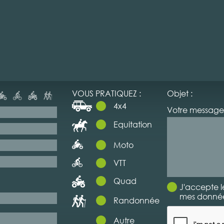
VOUS PRATIQUEZ :
Objet :
4x4
Votre message 
Equitation
Moto
VTT
Quad
J'accepte l
mes données
Randonnée
Autre