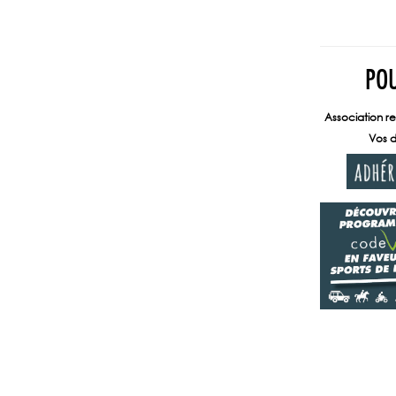
POU
Association re
Vos d