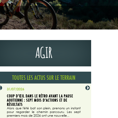
AGIR
TOUTES LES ACTUS SUR LE TERRAIN
31/07/2026
29/07/2026
COUP D’ŒIL DANS LE RÉTRO AVANT LA PAUSE
LA TRIBUNE DU CODEVER
NÉE
AOUTIENNE : SEPT MOIS D'ACTIONS ET DE
MAGAZINE N°140
on du
RÉSULTATS
Dans "Enduro M
e...
d'août/septembre 2026, 
Alors que l'été bat son plein, prenons un instant
 suite
succès du Codever.
pour regarder le chemin parcouru. Les sept
premiers mois de 2026 ont une nouvelle...