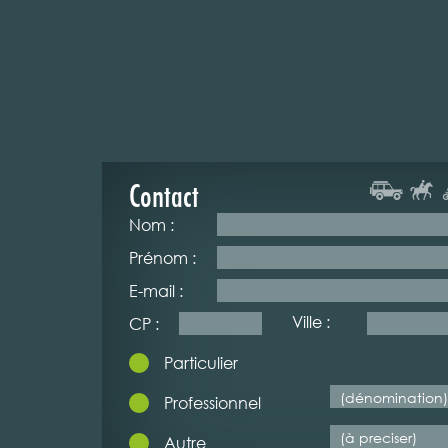
Contact
Nom :
Prénom :
E-mail :
Ville :
CP :
Particulier
Professionnel
Autre