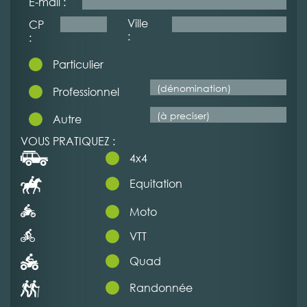
E-mail :
Ville
CP
:
:
Particulier
Professionnel
Autre
VOUS PRATIQUEZ :
4x4
Equitation
Moto
VTT
Quad
Randonnée