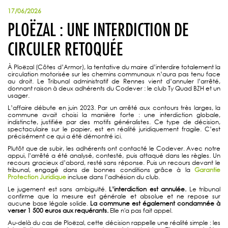
17/06/2026
PLOËZAL : UNE INTERDICTION DE
CIRCULER RETOQUÉE
À Ploëzal (Côtes d’Armor), la tentative du maire d’interdire totalement la
circulation motorisée sur les chemins communaux n’aura pas tenu face
au droit. Le Tribunal administratif de Rennes vient d’annuler l’arrêté,
donnant raison à deux adhérents du Codever : le club Ty Quad BZH et un
usager.
L’affaire débute en juin 2023. Par un arrêté aux contours très larges, la
commune avait choisi la manière forte : une interdiction globale,
indistincte, justifiée par des motifs généralistes. Ce type de décision,
spectaculaire sur le papier, est en réalité juridiquement fragile. C’est
précisément ce qui a été démontré ici.
Plutôt que de subir, les adhérents ont contacté le Codever. Avec notre
appui, l’arrêté a été analysé, contesté, puis attaqué dans les règles. Un
recours gracieux d’abord, resté sans réponse. Puis un recours devant le
tribunal, engagé dans de bonnes conditions grâce à la
Garantie
Protection Juridique
incluse dans l’adhésion du club.
Le jugement est sans ambiguïté.
L’interdiction est annulée.
Le tribunal
confirme que la mesure est générale et absolue et ne repose sur
aucune base légale solide.
La commune est également condamnée à
verser 1 500 euros aux requérants.
Elle n'a pas fait appel.
Au-delà du cas de Ploëzal, cette décision rappelle une réalité simple : les