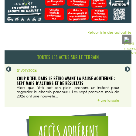
Retour liste des actualités
TOUTES LES ACTUS SUR LE TERRAIN
31/07/2026
29/07/20
SABLE
COUP D’ŒIL DANS LE RÉTRO AVANT LA PAUSE AOUTIENNE :
LA TRIBU
SEPT MOIS D'ACTIONS ET DE RÉSULTATS
Dans "En
tribune d
 du grand
Alors que l'été bat son plein, prenons un instant pour
regarder le chemin parcouru. Les sept premiers mois de
ire la suite
2026 ont une nouvelle...
+ Lire la suite