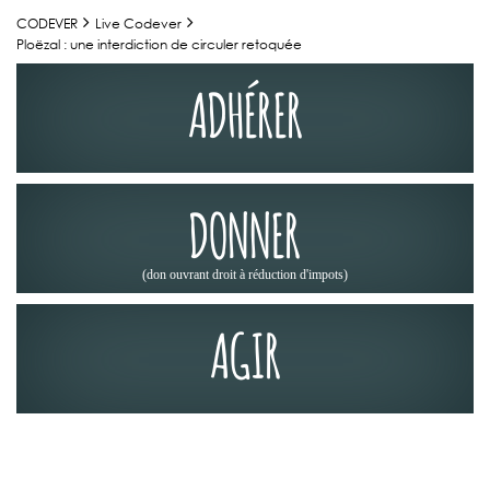
CODEVER
Live Codever
Ploëzal : une interdiction de circuler retoquée
ADHÉRER
DONNER
(don ouvrant droit à réduction d'impots)
AGIR
ACTUALITÉS