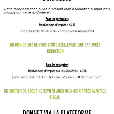
Cette reconnaissance ouvre à présent droit à réduction d’impôt pour
chaque don versé au Codever.
Pour les particuliers
Réduction d’impôt : 66 %
(
dans la limite de 20 % de votre revenu imposable)
UN DON DE 50
€
NE VOUS CO
Û
TE R
É
ELLEMENT QUE 17
€
APR
È
S
D
ÉDUCTION
Pour les entreprises
Réduction d’impôt sur les sociétés : 60
%
(plafonnée à 20 000 € ou 5 ‰ du CA annuel HT de l'entreprise.
UN SOUTIEN DE 1
000
€
NE REVIENT AINSI QU
’À
400
€
APR
È
S AVANTAGE
FISCAL
.
DONNEZ VIA LA PLATEFORME