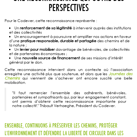
PERSPECTIVES
Pour le Codever, cette reconnaissance représente :
Un
renforcement de sa légitimité
à intervenir auprès des institutions
et des collectivités
Un encouragement à poursuivre et amplifier nos actions en faveur
d’une
pratique responsable, durable et partagée
des chemins et de
la nature ;
Un
levier pour mobiliser
davantage de bénévoles, de collectivités
et de partenaires économiques ;
Une
nouvelle source de financement
de ses missions d’intérêt
général par le don.
Cette reconnaissance intervient dans un contexte où l’association
enregistre une activité plus que soutenue, et alors que les
Journées des
Chemins
qui viennent de s’achever ont encore suscité une belle
mobilisation.
"Il faut remercier l’ensemble des adhérents, bénévoles,
partenaires et sympathisants qui, par leur engagement constant,
ont permis d’obtenir cette reconnaissance importante pour
notre collectif." Thibault Verhaeghe, Président du Codever.
ENSEMBLE, CONTINUONS À PRÉSERVER LES CHEMINS, PROTÉGER
L’ENVIRONNEMENT ET DÉFENDRE LA LIBERTÉ DE CIRCULER DANS LES