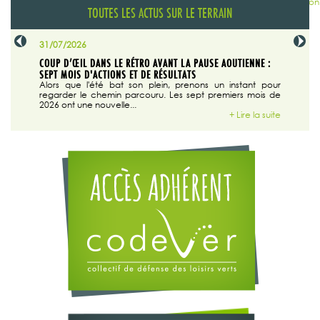
TOUTES LES ACTUS SUR LE TERRAIN
31/07/2026
29/07/20
SABLE
COUP D’ŒIL DANS LE RÉTRO AVANT LA PAUSE AOUTIENNE :
LA TRIBU
SEPT MOIS D'ACTIONS ET DE RÉSULTATS
Dans "En
tribune d
 du grand
Alors que l'été bat son plein, prenons un instant pour
regarder le chemin parcouru. Les sept premiers mois de
ire la suite
2026 ont une nouvelle...
+ Lire la suite