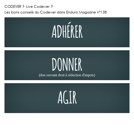
CODEVER
Live Codever
Les bons conseils du Codever dans Enduro Magazine n°138
ADHÉRER
DONNER
(don ouvrant droit à réduction d'impots)
AGIR
LA PRESSE EN PARLE