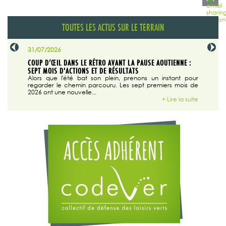
TOUTES LES ACTUS SUR LE TERRAIN
31/07/2026
29/07/20
SABLE
COUP D’ŒIL DANS LE RÉTRO AVANT LA PAUSE AOUTIENNE :
LA TRIBU
SEPT MOIS D'ACTIONS ET DE RÉSULTATS
Dans "En
tribune d
 du grand
Alors que l'été bat son plein, prenons un instant pour
regarder le chemin parcouru. Les sept premiers mois de
ire la suite
2026 ont une nouvelle...
+ Lire la suite