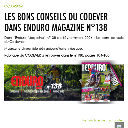
09/03/2026
LES BONS CONSEILS DU CODEVER
DANS ENDURO MAGAZINE N°138
Dans "Enduro Magazine" n°138 de février/mars 2026 : les bons conseils
du Codever.
Magazine disponible dès aujourd'hui en kiosque.
Rubrique du CODEVER à retrouver dans le n°138, pages 104-105.
Retour liste des actualités