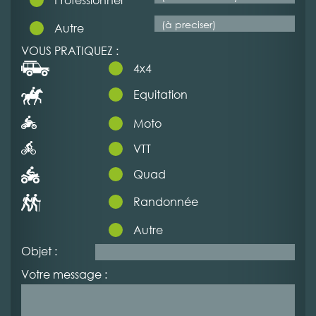
Autre
VOUS PRATIQUEZ :
4x4
Equitation
Moto
VTT
Quad
Randonnée
Autre
Objet :
Votre message :