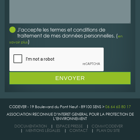
J'accepte les termes et conditions de
traitement de mes données personnelles. (
en
)
savoir plus
CODEVER - 19 Boulevard du Pont Neuf - 89100 SENS >
06 64 65 80 17
ASSOCIATION RECONNUE D’INTERET GENERAL POUR LA PROTECTION DE
L’ENVIRONNEMENT
DOCUMENTATION
|
ESPACE PRESSE
|
COMM'CODEVER
|
MENTIONS LÉGALES
|
CONTACT
|
PLAN DU SITE