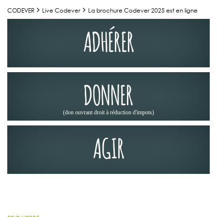
CODEVER
Live Codever
La brochure Codever 2025 est en ligne
ADHÉRER
DONNER
(don ouvrant droit à réduction d'impots)
AGIR
ACTUALITÉS