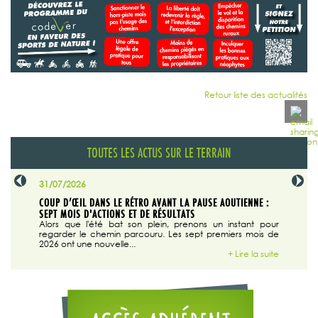
Retour liste des actualités
TOUTES LES ACTUS SUR LE TERRAIN
31/07/2026
29/07/20
SABLE
COUP D’ŒIL DANS LE RÉTRO AVANT LA PAUSE AOUTIENNE :
LA TRIBU
SEPT MOIS D'ACTIONS ET DE RÉSULTATS
Dans "En
tribune d
 du grand
Alors que l'été bat son plein, prenons un instant pour
regarder le chemin parcouru. Les sept premiers mois de
ire la suite
2026 ont une nouvelle...
+ Lire la suite