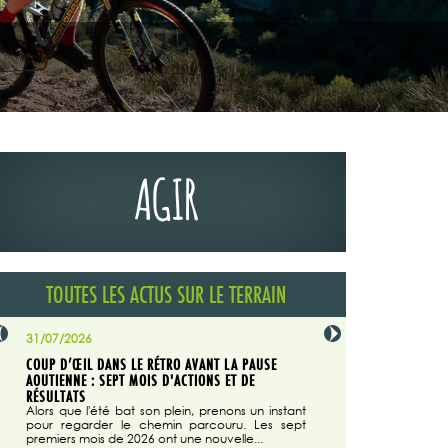
AGIR
TOUTES LES ACTUS SUR LE TERRAIN
31/07/2026
29/07/2026
COUP D’ŒIL DANS LE RÉTRO AVANT LA PAUSE
LA TRIBUNE DU CODEVER
NÉE
AOUTIENNE : SEPT MOIS D'ACTIONS ET DE
MAGAZINE N°140
on du
RÉSULTATS
Dans "Enduro M
e...
d'août/septembre 2026, 
Alors que l'été bat son plein, prenons un instant
 suite
succès du Codever.
pour regarder le chemin parcouru. Les sept
premiers mois de 2026 ont une nouvelle...