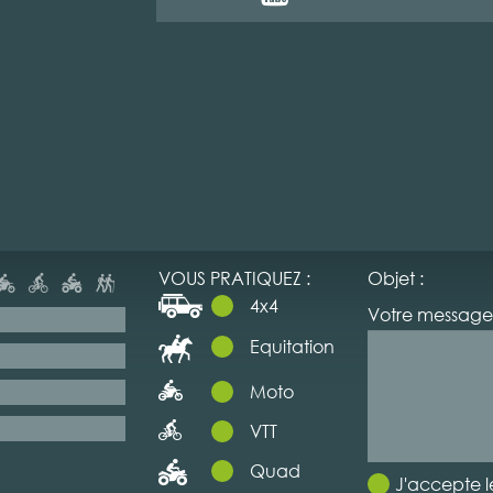
VOUS PRATIQUEZ :
Objet :
4x4
Votre message 
Equitation
Moto
VTT
Quad
J'accepte l