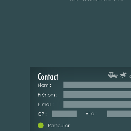
Contact
Nom :
Prénom :
E-mail :
Ville :
CP :
Particulier