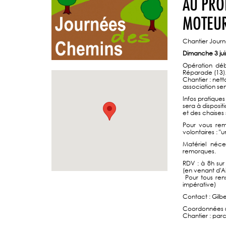
AU PRO
MOTEUR
Chantier Journ
Dimanche 3 jui
Opération déb
Réparade (13)
Chantier : nett
association sen
Infos pratiques
sera à disposit
et des chaises 
Pour vous rem
volontaires : 
Matériel néce
remorques.
RDV : à 8h sur
(en venant d'A
Pour tous rens
impérative)
Contact : Gilb
Coordonnées « 
Chantier : par