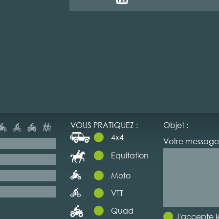
VOUS PRATIQUEZ :
Objet :
4x4
Votre message 
Equitation
Moto
VTT
Quad
J'accepte l