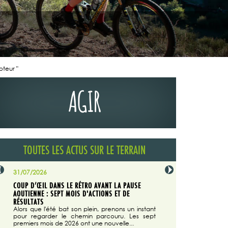
oteur "
AGIR
TOUTES LES ACTUS SUR LE TERRAIN
31/07/2026
29/07/2026
COUP D’ŒIL DANS LE RÉTRO AVANT LA PAUSE
LA TRIBUNE DU CODEVER
NÉE
AOUTIENNE : SEPT MOIS D'ACTIONS ET DE
MAGAZINE N°140
on du
RÉSULTATS
Dans "Enduro M
e...
d'août/septembre 2026, 
Alors que l'été bat son plein, prenons un instant
 suite
succès du Codever.
pour regarder le chemin parcouru. Les sept
premiers mois de 2026 ont une nouvelle...