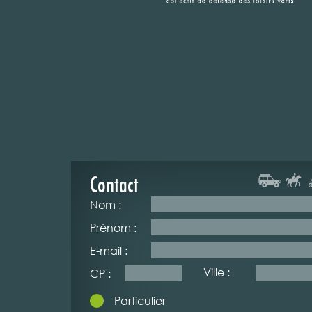
Contact
Nom :
Prénom :
E-mail :
Ville :
CP :
Particulier