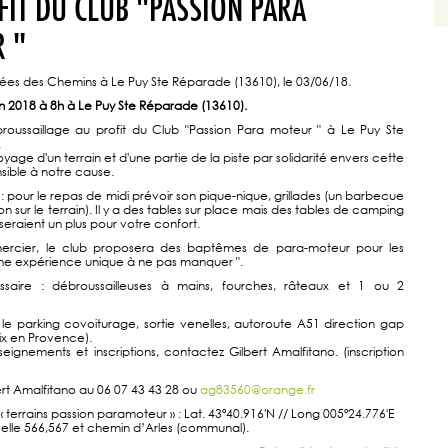
FIT DU CLUB "PASSION PARA
 "
ées des Chemins à Le Puy Ste Réparade (13610), le 03/06/18.
n 2018 à 8h à Le Puy Ste Réparade (13610).
roussaillage au profit du Club "Passion Para moteur " à Le Puy Ste
.
oyage d'un terrain et d'une partie de la piste par solidarité envers cette
sible à notre cause.
 : pour le repas de midi prévoir son pique-nique, grillades (un barbecue
ion sur le terrain). Il y a des tables sur place mais des tables de camping
seraient un plus pour votre confort.
ercier, le club proposera des baptêmes de para-moteur pour les
"une expérience unique à ne pas manquer ".
ssaire : débroussailleuses à mains, fourches, râteaux et 1 ou 2
 le parking covoiturage, sortie venelles, autoroute A51 direction gap
ix en Provence).
eignements et inscriptions, contactez Gilbert Amalfitano. (inscription
ert Amalfitano au 06 07 43 43 28 ou
ag83560@orange.fr
terrains passion paramoteur » : Lat. 43º40.916'N // Long 005º24.776'E
celle 566,567 et chemin d’Arles (communal).