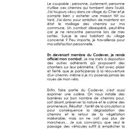
Le coupable : personne. Justement, personne
n'utilise ces chemins qui tombent dans l'oubli.
J'ai toujours vécu dans ce village du Cher et je
compte bien y acheter une maison tôt ou
tard. J'ai donc pour ambition de maintenir en
état le maillage des chemins sur ma
commune. Un combat désespéré, peut-être
car je ne rencontre personne lors de mes
sorties. Suis-je le seul habitant du village
concerné ? Peu importe, je travaillerais pour
ma satisfaction personnelle.
En devenant membre du Codever, je rends
officiel mon combat.
Je me mets à disposition
des autres adhérents qûi proposent des
chantiers sur leur périmètre. C'est avec plaisir
et fierté que je participerais à la réouverture
d'un chemin, même si je n'y poserais jamais les
roues de mon vélo.
Enfin, faire partie du Codever, c'est aussi
exprimer une colère. On nous installe des
barrières sur bon nombre de chemins pour,
soit disant, préserver la nature et le calme des
promeneurs. Résultat : l'arrêt de la circulation a
pour conséquence la dégradation des
chemins et le retour de la végétation
indésirable, mais on ne voit pas plus de
marcheurs... Je suis convaincu que seul le
passage des véhicules suffit à empêcher la