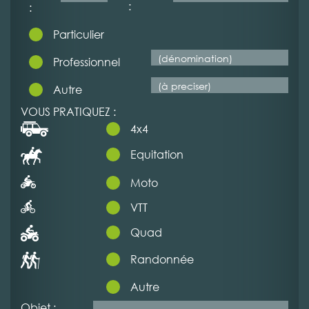
:
:
Particulier
Professionnel
Autre
VOUS PRATIQUEZ :
4x4
Equitation
Moto
VTT
Quad
Randonnée
Autre
Objet :