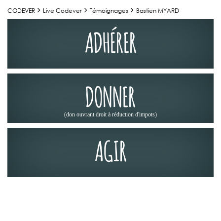
CODEVER
Live Codever
Témoignages
Bastien MYARD
ADHÉRER
DONNER
(don ouvrant droit à réduction d'impots)
AGIR
TÉMOIGNAGES