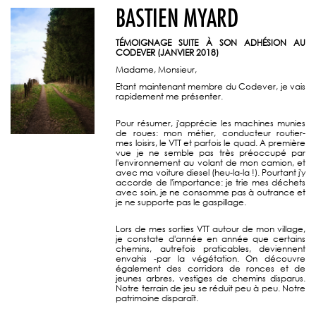
BASTIEN MYARD
TÉMOIGNAGE SUITE À SON ADHÉSION AU
CODEVER (JANVIER 2018)
Madame, Monsieur,
Etant maintenant membre du Codever, je vais
rapidement me présenter.
Pour résumer, j'apprécie les machines munies
de roues: mon métier, conducteur routier-
mes loisirs, le VTT et parfois le quad. A première
vue je ne semble pas très préoccupé par
l'environnement au volant de mon camion, et
avec ma voiture diesel (heu-la-la !). Pourtant j'y
accorde de l'importance: je trie mes déchets
avec soin, je ne consomme pas à outrance et
je ne supporte pas le gaspillage.
Lors de mes sorties VTT autour de mon village,
je constate d'année en année que certains
chemins, autrefois praticables, deviennent
envahis -par la végétation. On découvre
également des corridors de ronces et de
jeunes arbres, vestiges de chemins disparus.
Notre terrain de jeu se réduit peu à peu. Notre
patrimoine disparaît.