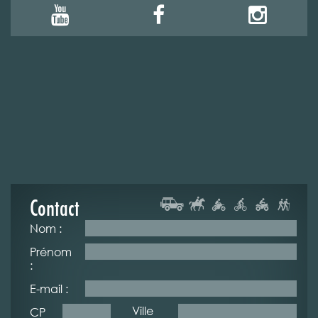
Contact
Nom :
Prénom
:
E-mail :
Ville
CP