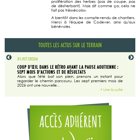
prolifération des herbes (pas de coupe, pas
de désherbant). Mais dit comme ça, cela ne
fait pas très«écolo».
A bientôt dans les compte-rendu de chantiers.
Merci à l'équipe de Codever, ainsi qu'aux
bénévoles.
TOUTES LES ACTUS SUR LE TERRAIN
31/07/2026
29/07/20
SABLE
COUP D’ŒIL DANS LE RÉTRO AVANT LA PAUSE AOUTIENNE :
LA TRIBU
SEPT MOIS D'ACTIONS ET DE RÉSULTATS
Dans "En
tribune d
 du grand
Alors que l'été bat son plein, prenons un instant pour
regarder le chemin parcouru. Les sept premiers mois de
ire la suite
2026 ont une nouvelle...
+ Lire la suite