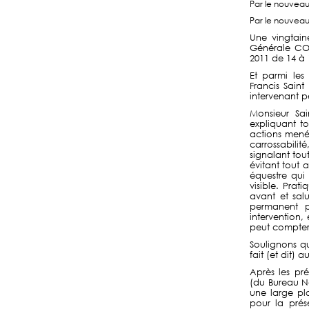
Par le nouvea
Par le nouvea
Une vingtain
Générale COD
2011 de 14 à 
Et parmi les
Francis Sain
intervenant p
Monsieur Sai
expliquant to
actions menée
carrossabil
signalant tou
évitant tout
équestre qui 
visible. Pra
avant et sal
permanent p
intervention,
peut compter 
Soulignons q
fait (et dit) 
Après les pré
(du Bureau N
une large pl
pour la prés