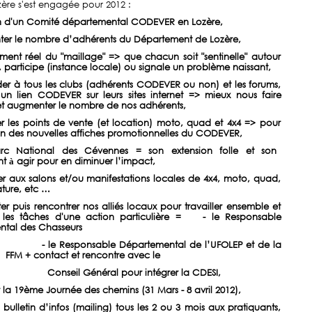
re s'est engagée pour 2012 :
n d'un Comité départemental CODEVER en Lozère,
er le nombre d’adhérents du Département de Lozère,
ment réel du "maillage" => que chacun soit "sentinelle" autour
, participe (instance locale) ou signale un problème naissant,
r à tous les clubs (adhérents CODEVER ou non) et les forums,
un lien CODEVER sur leurs sites internet => mieux nous faire
et augmenter le nombre de nos adhérents,
r les points de vente (et location) moto, quad et 4x4 => pour
on des nouvelles affiches promotionnelles du CODEVER,
rc National des Cévennes = son extension folle et son
nt
agir pour en diminuer l’impact,
à
er aux salons et/ou manifestations locales de 4x4, moto, quad,
nature, etc …
r puis rencontrer nos alliés locaux pour travailler ensemble et
r les tâches d'une action particulière =
- le Responsable
tal des Chasseurs
- le Responsable Départemental de l’UFOLEP et de la
FFM + contact et rencontre avec le
Conseil Général pour intégrer la CDESI,
 la 19ème Journée des chemins (31 Mars - 8 avril 2012),
 bulletin d’infos (mailing) tous les 2 ou 3 mois aux pratiquants,