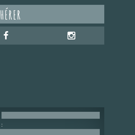
HÉRER
: