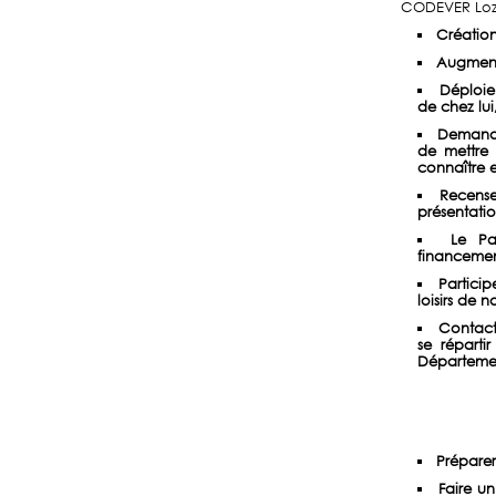
CODEVER Lozè
Créatio
Augment
Déploie
de chez lui
Demande
de mettre 
connaître 
Recense
présentati
Le Pa
financeme
Particip
loisirs de 
Contacte
se réparti
Départemen
Préparer
Faire un