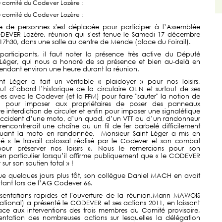
u comité du Codever Lozère :
u comité du Codever Lozère :
e de personnes s'est déplacée pour participer à l’Assemblée
EVER Lozère, réunion qui s'est tenue le Samedi 17 décembre
17h30, dans une salle au centre de Mende (
place du Foirail)
.
 participants, il faut noter la présence très active du Député
t Léger, qui nous a honoré de sa présence et bien au-delà en
endant environ une heure durant la réunion.
nt Léger a fait un véritable « plaidoyer » pour nos loisirs,
ut d’abord l’historique de la circulaire OLIN et surtout de ses
s avec le Codever (et la FFM) pour faire "sauter" la notion de
ité, pour imposer aux propriétaires de poser des panneaux
te interdiction de circuler et enfin pour imposer une signalétique
 accident d’une moto, d’un quad, d’un VTT ou d’un randonneur
rencontrerait une chaîne ou un fil de fer barbelé difficilement
tiquant la moto en randonnée,
Monsieur Saint Léger a mis en
ué « le travail colossal réalisé par le Codever et son combat
our préserver nos loisirs ». Nous le remercions pour son
 en particulier lorsqu’il affirme publiquement que « le CODEVER
sur son soutien total » !
ue quelques jours plus tôt, son collègue Daniel MACH en avait
autant lors de l’AG Codever 66.
sentations rapides et l'ouverture de la réunion,
Marin MAWOIS
ational) a présenté le CODEVER et ses actions 2011
,
en laissant
ace aux interventions des trois membres du Comité provisoire,
entation des nombreuses actions sur lesquelles la délégation