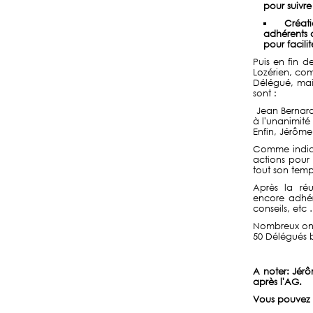
pour suivre
Créat
adhérents 
pour facili
Puis en fin d
Lozérien, com
Délégué, mai
sont :
Jean Bernard
à l'unanimité
Enfin, Jérôm
Comme indiqu
actions pour 
tout son temps
Après la réu
encore adhére
conseils, etc
Nombreux ont,
50 Délégués b
A noter: Jér
après l'AG.
Vous pouvez 