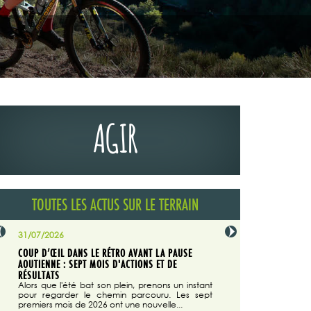
AGIR
TOUTES LES ACTUS SUR LE TERRAIN
31/07/2026
29/07/2026
COUP D’ŒIL DANS LE RÉTRO AVANT LA PAUSE
LA TRIBUNE DU CODEVER
NÉE
AOUTIENNE : SEPT MOIS D'ACTIONS ET DE
MAGAZINE N°140
on du
RÉSULTATS
Dans "Enduro M
e...
d'août/septembre 2026, 
Alors que l'été bat son plein, prenons un instant
 suite
succès du Codever.
pour regarder le chemin parcouru. Les sept
premiers mois de 2026 ont une nouvelle...