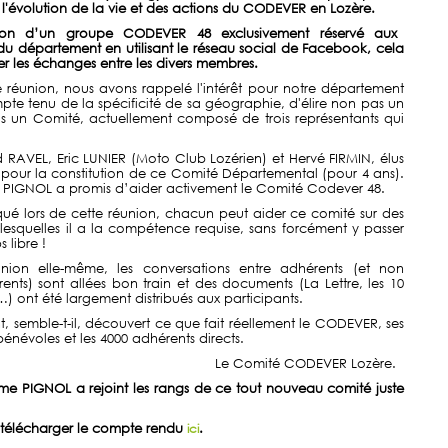
 l'évolution de la vie et des actions du CODEVER en Lozère.
ion d’un groupe CODEVER 48 exclusivement réservé aux
du département en utilisant le réseau social de Facebook, cela
ter les échanges entre les divers membres.
e réunion, nous avons rappelé l'intérêt pour notre département
pte tenu de la spécificité de sa géographie, d'élire non pas un
s un Comité, actuellement composé de trois représentants qui
 RAVEL, Eric LUNIER (Moto Club Lozérien) et Hervé FIRMIN, élus
 pour la constitution de ce Comité Départemental (pour 4 ans).
e PIGNOL a promis d’aider activement le Comité Codever 48.
é lors de cette réunion,
chacun peut aider ce comité sur des
lesquelles il a la compétence requise, sans forcément y passer
 libre !
nion elle-même, les conversations entre adhérents (et non
nts) sont allées bon train et des documents (La Lettre, les 10
 …) ont été largement distribués aux participants.
 semble-t-il, découvert ce que fait réellement le CODEVER, ses
énévoles et les 4000 adhérents directs.
Le Comité CODEVER Lozère.
ôme PIGNOL a rejoint les rangs de ce tout nouveau comité juste
télécharger le compte rendu
ici
.