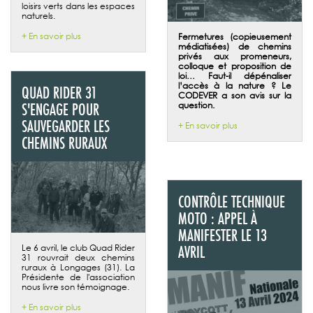
loisirs verts dans les espaces
naturels.
+ En savoir plus
Fermetures (copieusement
médiatisées) de chemins
privés aux promeneurs,
colloque et proposition de
loi… Faut-il dépénaliser
l’accès à la nature ? Le
QUAD RIDER 31
CODEVER a son avis sur la
question.
S'ENGAGE POUR
SAUVEGARDER LES
+ En savoir plus
CHEMINS RURAUX
CONTRÔLE TECHNIQUE
MOTO : APPEL À
MANIFESTER LE 13
Le 6 avril, le club Quad Rider
AVRIL
31 rouvrait deux chemins
ruraux à Longages (31). La
Présidente de l'association
nous livre son témoignage.
+ En savoir plus