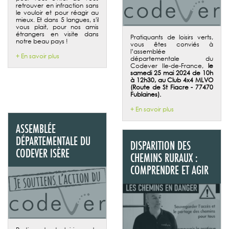
retrouver en infraction sans
le vouloir et pour réagir au
mieux. Et dans 5 langues, s'il
vous plait, pour nos amis
étrangers en visite dans
Pratiquants de loisirs verts,
notre beau pays !
vous êtes conviés à
l’assemblée
+ En savoir plus
départementale du
Codever Ile-de-France,
le
samedi 25 mai 2024 de 10h
à 12h30, au Club 4x4 MLVO
(Route de St Fiacre - 77470
Fublaines).
+ En savoir plus
ASSEMBLÉE
DÉPARTEMENTALE DU
DISPARITION DES
CODEVER ISÈRE
CHEMINS RURAUX :
COMPRENDRE ET AGIR