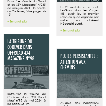
Dans "Le Monde du Quad
et du SSV Magazine" n°235
Le 28 avril dernier à Liffol-
de mai/juin 2024 : la parole
Le-Grand dans les Vosges
au Codever, à lire page 14-
(88) avait lieu le premier
15.
salon du quad organisé par
notre club adhérent
+ En savoir plus
Néocastri-quad.
+ En savoir plus
LA TRIBUNE DU
CODEVER DANS
OFFROAD 4X4
PLUIES PERSISTANTES :
MAGAZINE N°98
ATTENTION AUX
CHEMINS…
Retrouvez la tribune du
Codever dans "Off Road
Mag" n°98 de mai 2024, à
Au-delà des inondations
lire pages 68-69
.