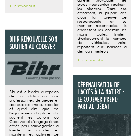
qu’elles provoquent, les
pluies incessantes fragilisent
+ En savoir plus
les chemins. Dans ces
conditions, la plupart des
clubs font preuve de
responsabilité en se
montrant raisonnables : ils
choisissent les chemins les
moins fragiles, limitent
BIHR RENOUVELLE SON
drastiquement le nombre
de véhicules, voire
SOUTIEN AU CODEVER
reportent leurs balades à
des jours meilleurs.
+ En savoir plus
DÉPÉNALISATION DE
L’ACCÈS À LA NATURE :
Bihr est le leader européen
de la distribution aux
LE CODEVER PREND
professionnels de pièces et
accessoires moto, scooter
PART AU DÉBAT
et quad ainsi que de
l’équipement du pilote. Bihr
soutient les actions du
Codever et s’engage à nos
côtés pour sauvegarder la
liberté de circuler et
maintenir les activités de