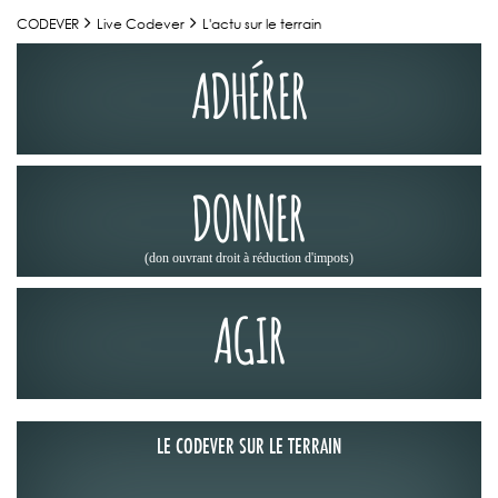
CODEVER
Live Codever
L'actu sur le terrain
ADHÉRER
DONNER
(don ouvrant droit à réduction d'impots)
AGIR
LE CODEVER SUR LE TERRAIN