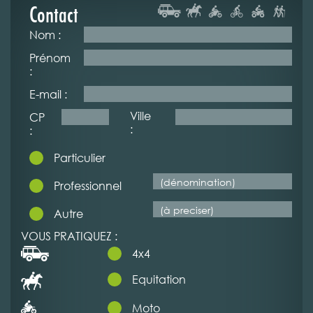
Contact
Nom :
Prénom
:
E-mail :
Ville
CP
:
:
Particulier
Professionnel
Autre
VOUS PRATIQUEZ :
4x4
Equitation
Moto