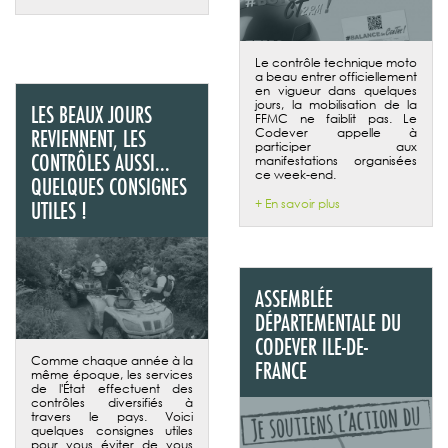
Le contrôle technique moto
a beau entrer officiellement
en vigueur dans quelques
jours, la mobilisation de la
LES BEAUX JOURS
FFMC ne faiblit pas. Le
REVIENNENT, LES
Codever appelle à
participer aux
CONTRÔLES AUSSI...
manifestations organisées
ce week-end.
QUELQUES CONSIGNES
+ En savoir plus
UTILES !
ASSEMBLÉE
DÉPARTEMENTALE DU
CODEVER ILE-DE-
Comme chaque année à la
FRANCE
même époque, les services
de l'État effectuent des
contrôles diversifiés à
travers le pays. Voici
quelques consignes utiles
pour vous éviter de vous