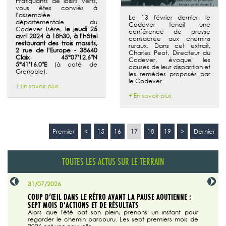
Pratiquants de loisirs verts,
vous êtes conviés à
l’assemblée
Le 13 février dernier, le
départementale du
Codever tenait une
Codever Isère,
le jeudi 25
conférence de presse
avril 2024 à 18h30, à l’hôtel
consacrée aux chemins
restaurant des trois massifs,
ruraux. Dans cet extrait,
2 rue de l’Europe - 38640
Charles Peot, Directeur du
Claix 45°07'12.6"N
Codever, évoque les
5°41'16.0"E
(à coté de
causes de leur disparition et
Grenoble).
les remèdes proposés par
le Codever.
+ En savoir plus
+ En savoir plus
Premier
<
15
16
17
18
19
>
Dernier
TOUTES LES ACTUS SUR LE TERRAIN
31/07/2026
29/07/20
SABLE
COUP D’ŒIL DANS LE RÉTRO AVANT LA PAUSE AOUTIENNE :
LA TRIBU
SEPT MOIS D'ACTIONS ET DE RÉSULTATS
Dans "En
tribune d
 du grand
Alors que l'été bat son plein, prenons un instant pour
regarder le chemin parcouru. Les sept premiers mois de