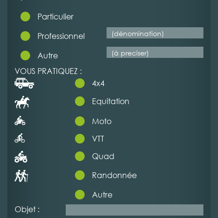
Particulier
Professionnel
Autre
VOUS PRATIQUEZ :
4x4
Equitation
Moto
VTT
Quad
Randonnée
Autre
Objet :