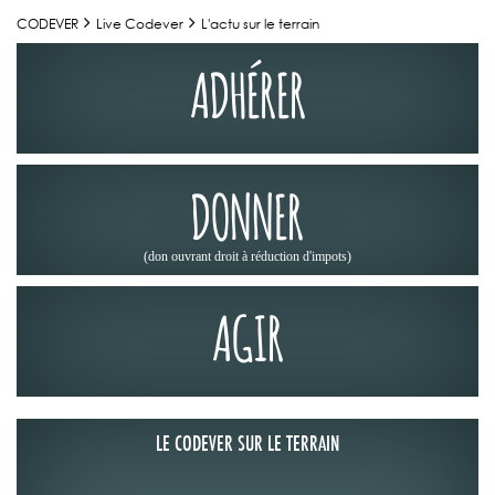
CODEVER
Live Codever
L'actu sur le terrain
ADHÉRER
DONNER
(don ouvrant droit à réduction d'impots)
AGIR
LE CODEVER SUR LE TERRAIN