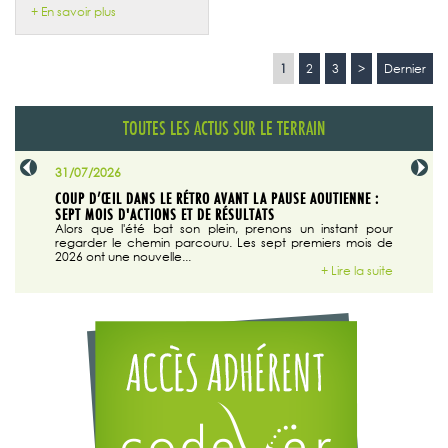
+ En savoir plus
1
2
3
>
Dernier
TOUTES LES ACTUS SUR LE TERRAIN
31/07/2026
29/07/20
SABLE
COUP D’ŒIL DANS LE RÉTRO AVANT LA PAUSE AOUTIENNE :
LA TRIBU
SEPT MOIS D'ACTIONS ET DE RÉSULTATS
Dans "En
tribune d
 du grand
Alors que l'été bat son plein, prenons un instant pour
regarder le chemin parcouru. Les sept premiers mois de
ire la suite
2026 ont une nouvelle...
+ Lire la suite