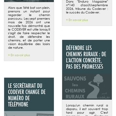
Dans "Enduro Magazine"
n°140 d'août/septembre
Alors que l'été bat son plein,
2026, tribune du Codever :
prenons un instant pour
le succès du Codever.
regarder le chemin
parcouru. Les sept premiers
+ En savoir plus
mois de 2026 ont une
nouvelle fois démontré que
le CODEVER est utile lorsqu'il
s'agit de faire respecter le
droit, de défendre les
chemins, et de porter une
vision équilibrée des loisirs
DÉFENDRE LES
de nature.
CHEMINS RURAUX : DE
+ En savoir plus
L’ACTION CONCRÈTE,
PAS DES PROMESSES
LE SECRÉTARIAT DU
CODEVER CHANGE DE
NUMÉRO DE
TÉLÉPHONE
Lorsqu'un chemin rural a
disparu, il est souvent trop
tard pour agir. C'est