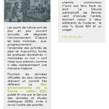
chemins communaux
n’aura pas tenu face au
droit. Le Tribunal
administratif de Rennes
vient d’annuler l’arrêté,
donnant raison à deux
adhérents du Codever : le
club Ty Quad BZH et un
Les sports de nature sont de
usager.
plus en plus souvent
accusés de dégrader
+ En savoir plus
l’environnement. D’abord
les loisirs motorisés… puis,
progressivement,
l’ensemble des activités de
plein air. Aujourd’hui, toutes
les pratiques récréatives —
motorisées ou non — sont
mises sous pression, comme
si elles représentaient une
menace majeure.
Pourtant, les données
officielles les plus récentes
dressent un constat très
différent. Le
Bilan
environnemental de la
France – édition 2025
,
publié fin mai par le Service
des données et études
statistiques (SDES), invite à
revoir l’ordre des priorités.