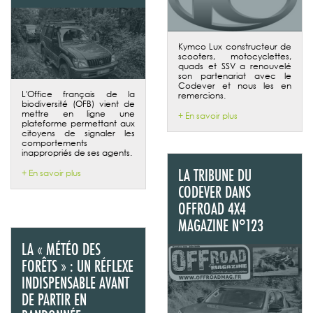
Kymco Lux constructeur de
scooters, motocyclettes,
quads et SSV a renouvelé
son partenariat avec le
Codever et nous les en
L'Office français de la
remercions.
biodiversité (OFB) vient de
mettre en ligne une
+ En savoir plus
plateforme permettant aux
citoyens de signaler les
comportements
inappropriés de ses agents.
LA TRIBUNE DU
+ En savoir plus
CODEVER DANS
OFFROAD 4X4
MAGAZINE N°123
LA « MÉTÉO DES
FORÊTS » : UN RÉFLEXE
INDISPENSABLE AVANT
DE PARTIR EN