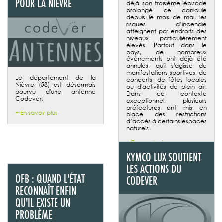
POUR LA NIÈVRE
déjà son troisième épisode
prolongé de canicule
depuis le mois de mai, les
risques d’incendie
atteignent par endroits des
niveaux particulièrement
élevés. Partout dans le
pays, de nombreux
événements ont déjà été
annulés, qu'il s'agisse de
manifestations sportives, de
Le département de la
concerts, de fêtes locales
Nièvre (58) est désormais
ou d'activités de plein air.
pourvu d'une antenne
Dans ce contexte
Codever.
exceptionnel, plusieurs
préfectures ont mis en
+ En savoir plus
place des restrictions
d’accès à certains espaces
naturels.
+ En savoir plus
KYMCO LUX SOUTIENT
LES ACTIONS DU
OFB : QUAND L'ÉTAT
CODEVER
RECONNAÎT ENFIN
QU'IL EXISTE UN
PROBLÈME