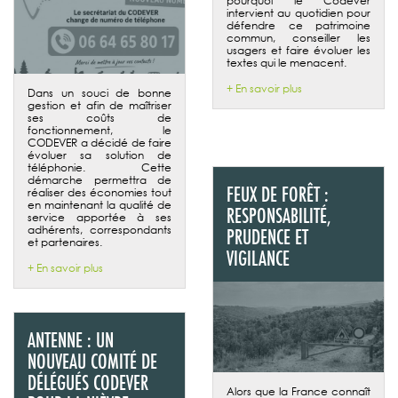
pourquoi le Codever
intervient au quotidien pour
défendre ce patrimoine
commun, conseiller les
usagers et faire évoluer les
textes qui le menacent.
+ En savoir plus
Dans un souci de bonne
gestion et afin de maîtriser
ses coûts de
fonctionnement, le
CODEVER a décidé de faire
évoluer sa solution de
téléphonie. Cette
démarche permettra de
FEUX DE FORÊT :
réaliser des économies tout
en maintenant la qualité de
RESPONSABILITÉ,
service apportée à ses
adhérents, correspondants
PRUDENCE ET
et partenaires.
VIGILANCE
+ En savoir plus
ANTENNE : UN
NOUVEAU COMITÉ DE
DÉLÉGUÉS CODEVER
Alors que la France connaît