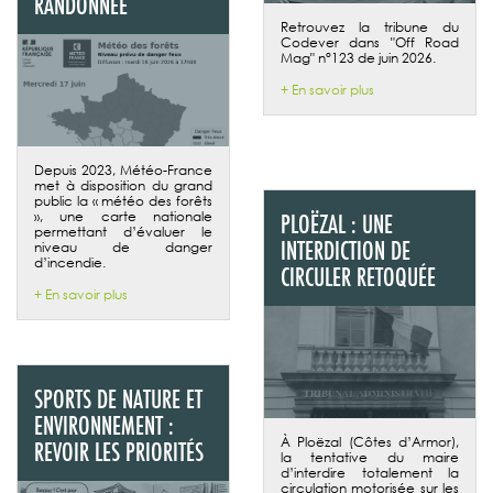
RANDONNÉE
Retrouvez la tribune du
Codever dans "Off Road
Mag" n°123 de juin 2026.
+ En savoir plus
Depuis 2023, Météo-France
met à disposition du grand
public la « météo des forêts
», une carte nationale
PLOËZAL : UNE
permettant d’évaluer le
INTERDICTION DE
niveau de danger
d’incendie.
CIRCULER RETOQUÉE
+ En savoir plus
SPORTS DE NATURE ET
ENVIRONNEMENT :
À Ploëzal (Côtes d’Armor),
REVOIR LES PRIORITÉS
la tentative du maire
d’interdire totalement la
circulation motorisée sur les