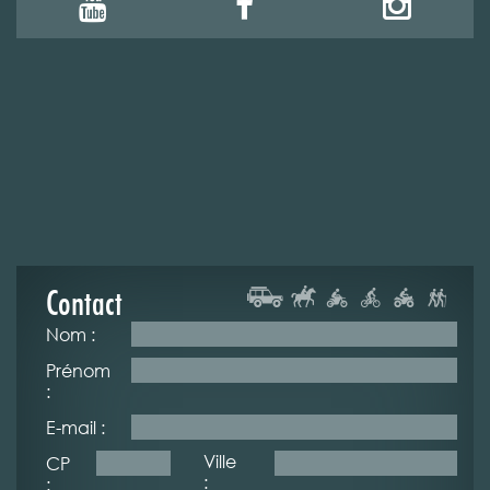
Contact
Nom :
Prénom
:
E-mail :
Ville
CP
:
: