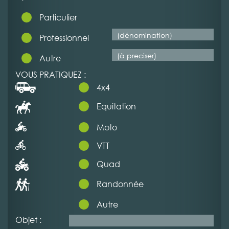
Particulier
Professionnel
Autre
VOUS PRATIQUEZ :
4x4
Equitation
Moto
VTT
Quad
Randonnée
Autre
Objet :