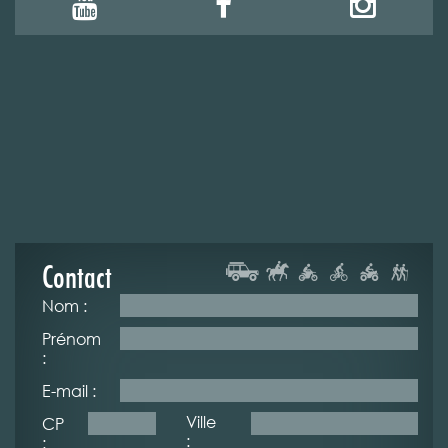
Contact
Nom :
Prénom
:
E-mail :
Ville
CP
:
: