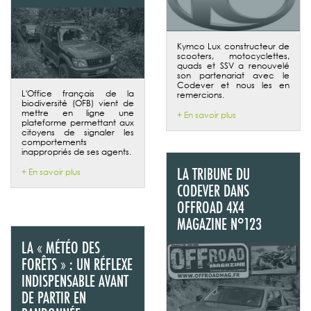
Kymco Lux constructeur de
scooters, motocyclettes,
quads et SSV a renouvelé
son partenariat avec le
Codever et nous les en
L'Office français de la
remercions.
biodiversité (OFB) vient de
mettre en ligne une
+ En savoir plus
plateforme permettant aux
citoyens de signaler les
comportements
inappropriés de ses agents.
LA TRIBUNE DU
+ En savoir plus
CODEVER DANS
OFFROAD 4X4
MAGAZINE N°123
LA « MÉTÉO DES
FORÊTS » : UN RÉFLEXE
INDISPENSABLE AVANT
DE PARTIR EN