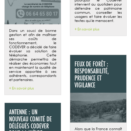
pourquoi le Codever
intervient au quotidien pour
défendre ce patrimoine
commun, conseiller les
usagers et faire évoluer les
textes qui le menacent.
+ En savoir plus
Dans un souci de bonne
gestion et afin de maîtriser
ses coûts de
fonctionnement, le
CODEVER a décidé de faire
évoluer sa solution de
téléphonie. Cette
démarche permettra de
FEUX DE FORÊT :
réaliser des économies tout
en maintenant la qualité de
RESPONSABILITÉ,
service apportée à ses
adhérents, correspondants
PRUDENCE ET
et partenaires.
VIGILANCE
+ En savoir plus
ANTENNE : UN
NOUVEAU COMITÉ DE
DÉLÉGUÉS CODEVER
Alors que la France connaît