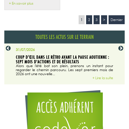
+ En savoir plus
1
2
3
>
Dernier
TOUTES LES ACTUS SUR LE TERRAIN
31/07/2026
29/07/20
SABLE
COUP D’ŒIL DANS LE RÉTRO AVANT LA PAUSE AOUTIENNE :
LA TRIBU
SEPT MOIS D'ACTIONS ET DE RÉSULTATS
Dans "En
tribune d
 du grand
Alors que l'été bat son plein, prenons un instant pour
regarder le chemin parcouru. Les sept premiers mois de
ire la suite
2026 ont une nouvelle...
+ Lire la suite