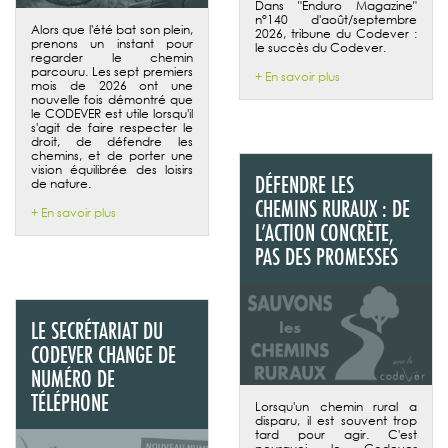
Dans "Enduro Magazine"
n°140 d'août/septembre
Alors que l'été bat son plein,
2026, tribune du Codever :
prenons un instant pour
le succès du Codever.
regarder le chemin
parcouru. Les sept premiers
+ En savoir plus
mois de 2026 ont une
nouvelle fois démontré que
le CODEVER est utile lorsqu'il
s'agit de faire respecter le
droit, de défendre les
chemins, et de porter une
vision équilibrée des loisirs
DÉFENDRE LES
de nature.
CHEMINS RURAUX : DE
+ En savoir plus
L’ACTION CONCRÈTE,
PAS DES PROMESSES
LE SECRÉTARIAT DU
CODEVER CHANGE DE
NUMÉRO DE
TÉLÉPHONE
Lorsqu'un chemin rural a
disparu, il est souvent trop
tard pour agir. C'est