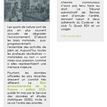
chemins communaux
n’aura pas tenu face au
droit. Le Tribunal
administratif de Rennes
vient d’annuler l’arrêté,
donnant raison à deux
adhérents du Codever : le
club Ty Quad BZH et un
Les sports de nature sont de
usager.
plus en plus souvent
accusés de dégrader
+ En savoir plus
l’environnement. D’abord
les loisirs motorisés… puis,
progressivement,
l’ensemble des activités de
plein air. Aujourd’hui, toutes
les pratiques récréatives —
motorisées ou non — sont
mises sous pression, comme
si elles représentaient une
menace majeure.
Pourtant, les données
officielles les plus récentes
dressent un constat très
différent. Le
Bilan
environnemental de la
France – édition 2025
,
publié fin mai par le Service
des données et études
statistiques (SDES), invite à
revoir l’ordre des priorités.