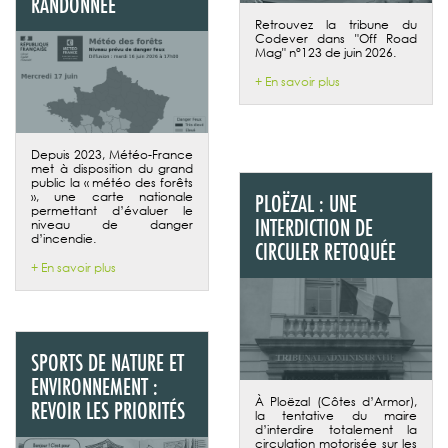
RANDONNÉE
Retrouvez la tribune du
Codever dans "Off Road
Mag" n°123 de juin 2026.
+ En savoir plus
Depuis 2023, Météo-France
met à disposition du grand
public la « météo des forêts
», une carte nationale
PLOËZAL : UNE
permettant d’évaluer le
INTERDICTION DE
niveau de danger
d’incendie.
CIRCULER RETOQUÉE
+ En savoir plus
SPORTS DE NATURE ET
ENVIRONNEMENT :
À Ploëzal (Côtes d’Armor),
REVOIR LES PRIORITÉS
la tentative du maire
d’interdire totalement la
circulation motorisée sur les