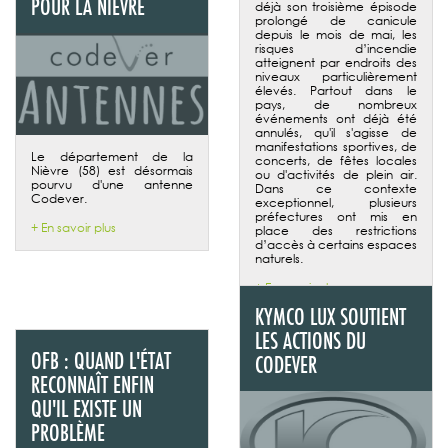
POUR LA NIÈVRE
déjà son troisième épisode
prolongé de canicule
depuis le mois de mai, les
risques d’incendie
atteignent par endroits des
niveaux particulièrement
élevés. Partout dans le
pays, de nombreux
événements ont déjà été
annulés, qu'il s'agisse de
manifestations sportives, de
Le département de la
concerts, de fêtes locales
Nièvre (58) est désormais
ou d'activités de plein air.
pourvu d'une antenne
Dans ce contexte
Codever.
exceptionnel, plusieurs
préfectures ont mis en
+ En savoir plus
place des restrictions
d’accès à certains espaces
naturels.
+ En savoir plus
KYMCO LUX SOUTIENT
LES ACTIONS DU
OFB : QUAND L'ÉTAT
CODEVER
RECONNAÎT ENFIN
QU'IL EXISTE UN
PROBLÈME