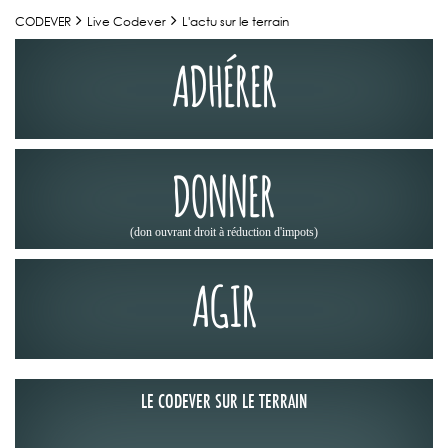
CODEVER
Live Codever
L'actu sur le terrain
ADHÉRER
DONNER
(don ouvrant droit à réduction d'impots)
AGIR
LE CODEVER SUR LE TERRAIN