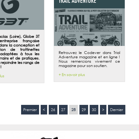
las (Loire), Globe 3T
treprise française
 dans la conception et
tion de trottinettes
Retrouvez le Codever dans Trial
 adaptées à tous les
Adventure magazine et en ligne !
rains et de pratiques.
Nous remercions vivement ce
e rejoindre les rangs de
magazine pour son soutien.
!
+ En savoir plus
lus
Premier
<
26
27
28
29
30
>
Dernier