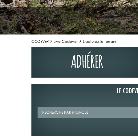
CODEVER
Live Codever
L'actu sur le terrain
ADHÉRER
LE CODEV
02/07/2026
LA TRIBUNE DU
MAGAZINE N°1
Retrouvez la t
Mag" n°123 de 