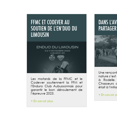
FFMC ET CODEVER AU
DANS L’A
SOUTIEN DE L’EN’DUO DU
PARTAGER
LIMOUSIN
Une rencont
nature s’est
Les motards de la FFMC et le
à Rodelle.
Codever soutiennent la FFM et
Chasseurs 
l’Enduro Club Aubussonnais pour
était à l’ini
garantir le bon déroulement de
l’épreuve 2023.
+ En savoir p
+ En savoir plus