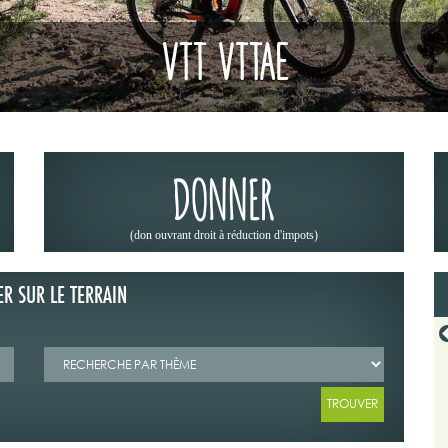
VTT VTTAE
DONNER
(don ouvrant droit à réduction d'impots)
ER SUR LE TERRAIN
19/06/2026
 CODEVER DANS OFFROAD 4X4
LA « MÉTÉO DES FORÊTS » : UN RÉFLEXE
23
INDISPENSABLE AVANT DE PARTIR EN RANDON
ribune du Codever dans "Off Road
Depuis 2023, Météo-France met à dispositi
juin 2026.
grand public la « météo des forêts », une cart
+ Lire la suite
+ Lire la