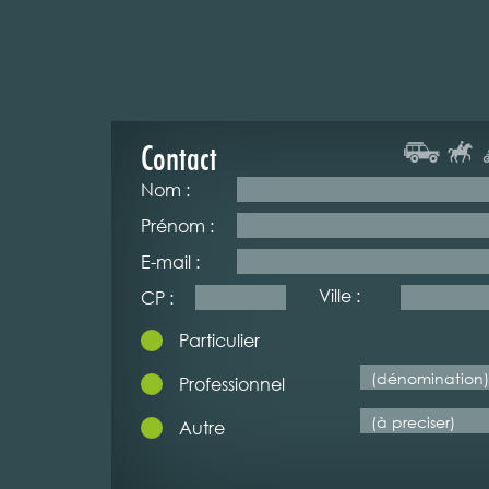
Contact
Nom :
Prénom :
E-mail :
Ville :
CP :
Particulier
Professionnel
Autre