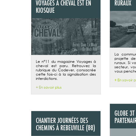
VOYAGES À CHEVAL EST EN
RURAUX
KIOSQUE
La commun
projette d
Le n°11 du magazine Voyages à
ruraux. Si 
cheval est paru. Retrouvez la
secteur, vo
rubrique du Codever, consacrée
vous pencher
cette fois-ci à la signalisation des
interdictions.
+ En savoir p
+ En savoir plus
GLOBE 3T
CHANTIER JOURNÉES DES
PARTENAI
CHEMINS À REBEUVILLE (88)