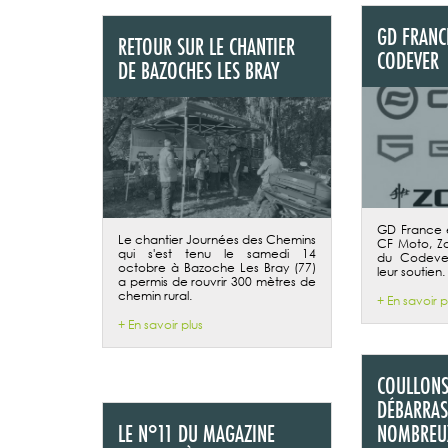
GD FRANC
RETOUR SUR LE CHANTIER
CODEVER
DE BAZOCHES LES BRAY
GD France 
Le chantier Journées des Chemins
CF Moto, Zo
qui s'est tenu le samedi 14
du Codever
octobre à Bazoche Les Bray (77)
leur soutien.
a permis de rouvrir 300 mètres de
chemin rural.
+ En savoir p
+ En savoir plus
COULLONS 
DÉBARRAS
LE N°11 DU MAGAZINE
NOMBREU