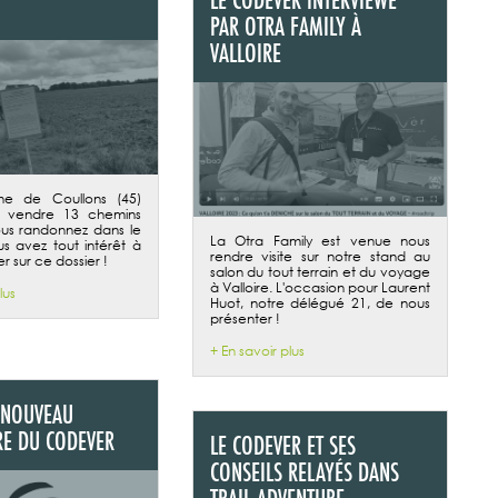
PAR OTRA FAMILY À
VALLOIRE
e de Coullons (45)
e vendre 13 chemins
vous randonnez dans le
La Otra Family est venue nous
us avez tout intérêt à
rendre visite sur notre stand au
 sur ce dossier !
salon du tout terrain et du voyage
à Valloire. L'occasion pour Laurent
lus
Huot, notre délégué 21, de nous
présenter !
+ En savoir plus
 NOUVEAU
RE DU CODEVER
LE CODEVER ET SES
CONSEILS RELAYÉS DANS
TRAIL ADVENTURE