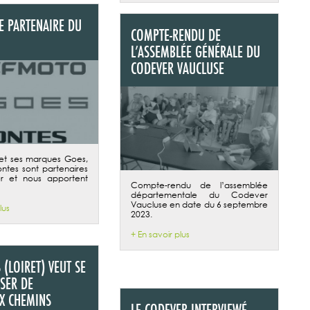
E PARTENAIRE DU
COMPTE-RENDU DE
L’ASSEMBLÉE GÉNÉRALE DU
CODEVER VAUCLUSE
et ses marques Goes,
ntes sont partenaires
 et nous apportent
Compte-rendu de l’assemblée
départementale du Codever
Vaucluse en date du 6 septembre
lus
2023.
+ En savoir plus
(LOIRET) VEUT SE
SER DE
X CHEMINS
LE CODEVER INTERVIEWÉ