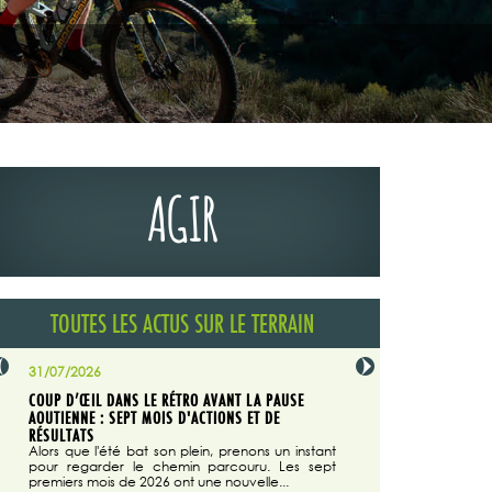
AGIR
TOUTES LES ACTUS SUR LE TERRAIN
31/07/2026
29/07/2026
COUP D’ŒIL DANS LE RÉTRO AVANT LA PAUSE
LA TRIBUNE DU CODEVER
NÉE
AOUTIENNE : SEPT MOIS D'ACTIONS ET DE
MAGAZINE N°140
on du
RÉSULTATS
Dans "Enduro M
e...
d'août/septembre 2026, 
Alors que l'été bat son plein, prenons un instant
 suite
succès du Codever.
pour regarder le chemin parcouru. Les sept
premiers mois de 2026 ont une nouvelle...