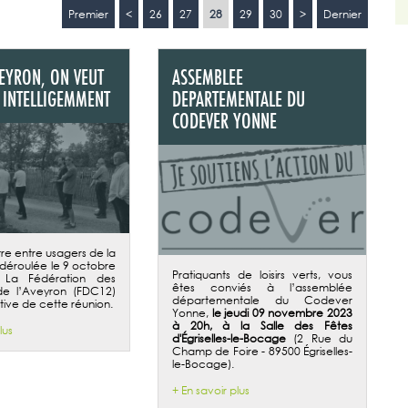
Premier
<
26
27
28
29
30
>
Dernier
VEYRON, ON VEUT
ASSEMBLEE
 INTELLIGEMMENT
DEPARTEMENTALE DU
CODEVER YONNE
re entre usagers de la
 déroulée le 9 octobre
Pratiquants de loisirs verts, vous
 La Fédération des
êtes conviés à l’assemblée
de l’Aveyron (FDC12)
départementale du Codever
tiative de cette réunion.
Yonne,
le jeudi 09 novembre 2023
à 20h, à la Salle des Fêtes
lus
d'Égriselles-le-Bocage
(2 Rue du
Champ de Foire - 89500 Égriselles-
le-Bocage).
+ En savoir plus